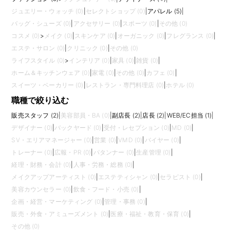
ジュエリー・ウォッチ (0)
|
セレクトショップ (0)
|
アパレル (5)
|
バッグ・シューズ (0)
|
アクセサリー (0)
|
スポーツ (0)
|
その他 (0)
コスメ (0)
>
メイク (0)
|
スキンケア (0)
|
オーガニック (0)
|
フレグランス (0)
|
エステ・サロン (0)
|
クリニック (0)
|
その他 (0)
ライフスタイル (0)
>
インテリア (0)
|
家具 (0)
|
雑貨 (0)
|
ホーム＆キッチンウェア (0)
|
家電 (0)
|
その他 (0)
|
カフェ (0)
|
スイーツ・ベーカリー (0)
|
レストラン・専門料理店 (0)
|
ホテル (0)
職種で絞り込む
販売スタッフ (2)
|
美容部員・BA (0)
|
副店長 (2)
|
店長 (2)
|
WEB/EC担当 (1)
|
デザイナー (0)
|
バックヤード (0)
|
受付・レセプション (0)
|
MD (0)
|
SV・エリアマネージャー (0)
|
営業 (0)
|
VMD (0)
|
バイヤー (0)
|
トレーナー (0)
|
広報・PR (0)
|
パタンナー (0)
|
生産管理 (0)
|
経理・財務・会計 (0)
|
人事・労務・総務 (0)
|
メイクアップアーティスト (0)
|
エステティシャン (0)
|
セラピスト (0)
|
美容カウンセラー (0)
|
飲食・フード・小売 (0)
|
企画・経営・マーケティング (0)
|
管理・事務 (0)
|
販売・外食・アミューズメント (0)
|
医療・福祉・教育・保育 (0)
|
その他 (0)