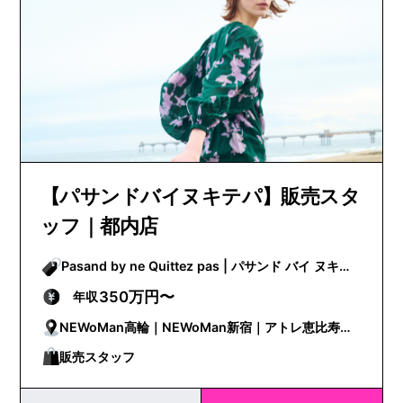
【パサンドバイヌキテパ】販売スタ
ッフ｜都内店
Pasand by ne Quittez pas | パサンド バイ ヌキテ
パ
350万円〜
年収
NEWoMan高輪｜NEWoMan新宿｜アトレ恵比寿｜
ルミネ有楽町
販売スタッフ