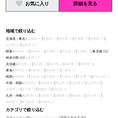
お気に入り
詳細を見る
地域で絞り込む
北海道・東北
>
北海道 (0)
|
青森県 (0)
|
岩手県 (0)
|
宮城県 (0)
|
秋田県 (0)
|
山形県 (0)
|
福島県 (0)
関東
>
茨城県 (0)
|
栃木県 (0)
|
群馬県 (0)
|
埼玉県 (0)
|
千葉県 (0)
|
東京都 (3)
|
神奈川県 (2)
|
山梨県 (0)
北信越
>
新潟県 (0)
|
富山県 (0)
|
石川県 (0)
|
福井県 (0)
|
長野県 (0)
東海
>
岐阜県 (0)
|
静岡県 (0)
|
愛知県 (0)
|
三重県 (0)
関西
>
滋賀県 (0)
|
京都府 (0)
|
大阪府 (0)
|
兵庫県 (0)
|
奈良県 (0)
|
和歌山県 (0)
中国・四国
>
鳥取県 (0)
|
島根県 (0)
|
岡山県 (0)
|
広島県 (0)
|
山口県 (0)
|
徳島県 (0)
|
香川県 (0)
|
愛媛県 (0)
|
高知県 (0)
九州・沖縄
>
福岡県 (0)
|
佐賀県 (0)
|
長崎県 (0)
|
熊本県 (0)
|
大分県 (0)
|
宮崎県 (0)
|
鹿児島県 (0)
|
沖縄県 (0)
カテゴリで絞り込む
ファッション (5)
>
ラグジュアリー (0)
|
デザイナーズ (4)
|