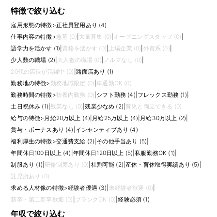
特徴で絞り込む
雇用形態の特徴
>
正社員登用あり (4)
仕事内容の特徴
>
急募 (0)
|
大量募集 (0)
|
オープニングスタッフ (0)
|
語学力を活かす (1)
|
資格を活かす (0)
|
上場企業 (0)
|
外資系 (0)
|
少人数の職場 (2)
|
大人数の職場 (0)
|
ノルマなし (0)
|
20代の店長が活躍中 (0)
|
路面店あり (1)
勤務地の特徴
>
勤務地域限定 (0)
|
車通勤OK (0)
勤務時間の特徴
>
扶養内勤務 (0)
|
シフト勤務 (4)
|
フレックス勤務 (1)
|
土日祝休み (1)
|
残業なし (0)
|
残業少なめ (2)
|
育児と両立できる (0)
給与の特徴
>
月給20万以上 (4)
|
月給25万以上 (4)
|
月給30万以上 (2)
|
賞与・ボーナスあり (4)
|
インセンティブあり (4)
福利厚生の特徴
>
交通費支給 (2)
|
その他手当あり (5)
|
年間休日100日以上 (4)
|
年間休日120日以上 (5)
|
私服勤務OK (1)
|
制服あり (1)
|
研修制度あり (0)
|
社割可能 (2)
|
産休・育休取得実績あり (5)
|
託児所あり (0)
求める人材像の特徴
>
経験者優遇 (3)
|
未経験者歓迎 (0)
|
新卒・第二新卒歓迎 (0)
|
ブランクOK (0)
|
経験必須 (1)
年収で絞り込む