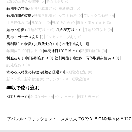
20代の店長が活躍中 (0)
|
路面店あり (0)
勤務地の特徴
>
勤務地域限定 (0)
|
車通勤OK (0)
勤務時間の特徴
>
扶養内勤務 (0)
|
シフト勤務 (0)
|
フレックス勤務 (0)
|
土日祝休み (0)
|
残業なし (0)
|
残業少なめ (0)
|
育児と両立できる (0)
給与の特徴
>
月給20万以上 (0)
|
月給25万以上 (1)
|
月給30万以上 (0)
|
賞与・ボーナスあり (1)
|
インセンティブあり (0)
福利厚生の特徴
>
交通費支給 (1)
|
その他手当あり (1)
|
年間休日100日以上 (0)
|
年間休日120日以上 (1)
|
私服勤務OK (0)
|
制服あり (1)
|
研修制度あり (1)
|
社割可能 (1)
|
産休・育休取得実績あり (1)
|
託児所あり (0)
求める人材像の特徴
>
経験者優遇 (1)
|
未経験者歓迎 (0)
|
新卒・第二新卒歓迎 (0)
|
ブランクOK (0)
|
経験必須 (0)
年収で絞り込む
300万円〜 (1)
|
400万円〜 (0)
|
500万円〜 (0)
|
600万円〜 (0)
アパレル・ファッション・コスメ求人 TOP
ALBION
年間休日12