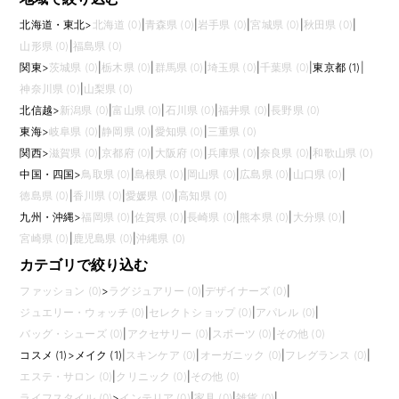
北海道・東北
>
北海道 (0)
|
青森県 (0)
|
岩手県 (0)
|
宮城県 (0)
|
秋田県 (0)
|
山形県 (0)
|
福島県 (0)
関東
>
茨城県 (0)
|
栃木県 (0)
|
群馬県 (0)
|
埼玉県 (0)
|
千葉県 (0)
|
東京都 (1)
|
神奈川県 (0)
|
山梨県 (0)
北信越
>
新潟県 (0)
|
富山県 (0)
|
石川県 (0)
|
福井県 (0)
|
長野県 (0)
東海
>
岐阜県 (0)
|
静岡県 (0)
|
愛知県 (0)
|
三重県 (0)
関西
>
滋賀県 (0)
|
京都府 (0)
|
大阪府 (0)
|
兵庫県 (0)
|
奈良県 (0)
|
和歌山県 (0)
中国・四国
>
鳥取県 (0)
|
島根県 (0)
|
岡山県 (0)
|
広島県 (0)
|
山口県 (0)
|
徳島県 (0)
|
香川県 (0)
|
愛媛県 (0)
|
高知県 (0)
九州・沖縄
>
福岡県 (0)
|
佐賀県 (0)
|
長崎県 (0)
|
熊本県 (0)
|
大分県 (0)
|
宮崎県 (0)
|
鹿児島県 (0)
|
沖縄県 (0)
カテゴリで絞り込む
ファッション (0)
>
ラグジュアリー (0)
|
デザイナーズ (0)
|
ジュエリー・ウォッチ (0)
|
セレクトショップ (0)
|
アパレル (0)
|
バッグ・シューズ (0)
|
アクセサリー (0)
|
スポーツ (0)
|
その他 (0)
コスメ (1)
>
メイク (1)
|
スキンケア (0)
|
オーガニック (0)
|
フレグランス (0)
|
エステ・サロン (0)
|
クリニック (0)
|
その他 (0)
ライフスタイル (0)
>
インテリア (0)
|
家具 (0)
|
雑貨 (0)
|