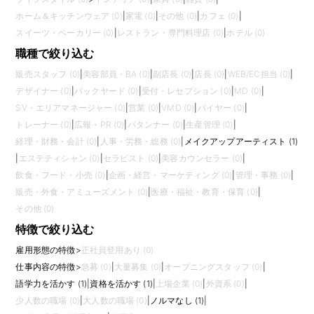
ホーム＆キッチンウェア (0)
|
家電 (0)
|
その他 (0)
|
カフェ (0)
|
スイーツ・ベーカリー (0)
|
レストラン・専門料理店 (0)
|
ホテル (0)
職種で絞り込む
販売スタッフ (0)
|
美容部員・BA (0)
|
副店長 (0)
|
店長 (0)
|
WEB/EC担当 (0)
|
デザイナー (0)
|
バックヤード (0)
|
受付・レセプション (0)
|
MD (0)
|
SV・エリアマネージャー (0)
|
営業 (0)
|
VMD (0)
|
バイヤー (0)
|
トレーナー (0)
|
広報・PR (0)
|
パタンナー (0)
|
生産管理 (0)
|
経理・財務・会計 (0)
|
人事・労務・総務 (0)
|
メイクアップアーティスト (1)
|
エステティシャン (0)
|
セラピスト (0)
|
美容カウンセラー (0)
|
飲食・フード・小売 (0)
|
企画・経営・マーケティング (0)
|
管理・事務 (0)
|
販売・外食・アミューズメント (0)
|
医療・福祉・教育・保育 (0)
|
その他 (0)
特徴で絞り込む
雇用形態の特徴
>
正社員登用あり (0)
仕事内容の特徴
>
急募 (0)
|
大量募集 (0)
|
オープニングスタッフ (0)
|
語学力を活かす (1)
|
資格を活かす (1)
|
上場企業 (0)
|
外資系 (0)
|
少人数の職場 (0)
|
大人数の職場 (0)
|
ノルマなし (1)
|