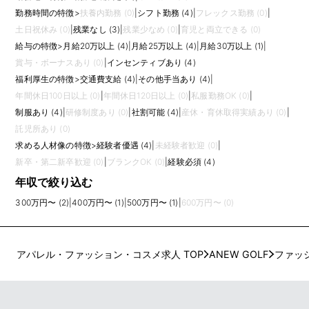
勤務時間の特徴
>
扶養内勤務 (0)
|
シフト勤務 (4)
|
フレックス勤務 (0)
|
土日祝休み (0)
|
残業なし (3)
|
残業少なめ (0)
|
育児と両立できる (0)
給与の特徴
>
月給20万以上 (4)
|
月給25万以上 (4)
|
月給30万以上 (1)
|
賞与・ボーナスあり (0)
|
インセンティブあり (4)
福利厚生の特徴
>
交通費支給 (4)
|
その他手当あり (4)
|
年間休日100日以上 (0)
|
年間休日120日以上 (0)
|
私服勤務OK (0)
|
制服あり (4)
|
研修制度あり (0)
|
社割可能 (4)
|
産休・育休取得実績あり (0)
|
託児所あり (0)
求める人材像の特徴
>
経験者優遇 (4)
|
未経験者歓迎 (0)
|
新卒・第二新卒歓迎 (0)
|
ブランクOK (0)
|
経験必須 (4)
年収で絞り込む
300万円〜 (2)
|
400万円〜 (1)
|
500万円〜 (1)
|
600万円〜 (0)
アパレル・ファッション・コスメ求人 TOP
ANEW GOLF
ファッ