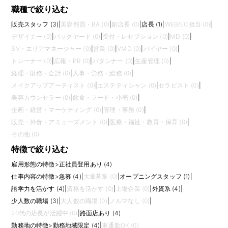
職種で絞り込む
販売スタッフ (3)
|
美容部員・BA (0)
|
副店長 (0)
|
店長 (1)
|
WEB/EC担当 (0)
|
デザイナー (0)
|
バックヤード (0)
|
受付・レセプション (0)
|
MD (0)
|
SV・エリアマネージャー (0)
|
営業 (0)
|
VMD (0)
|
バイヤー (0)
|
トレーナー (0)
|
広報・PR (0)
|
パタンナー (0)
|
生産管理 (0)
|
経理・財務・会計 (0)
|
人事・労務・総務 (0)
|
メイクアップアーティスト (0)
|
エステティシャン (0)
|
セラピスト (0)
|
美容カウンセラー (0)
|
飲食・フード・小売 (0)
|
企画・経営・マーケティング (0)
|
管理・事務 (0)
|
販売・外食・アミューズメント (0)
|
医療・福祉・教育・保育 (0)
|
その他 (0)
特徴で絞り込む
雇用形態の特徴
>
正社員登用あり (4)
仕事内容の特徴
>
急募 (4)
|
大量募集 (0)
|
オープニングスタッフ (1)
|
語学力を活かす (4)
|
資格を活かす (0)
|
上場企業 (0)
|
外資系 (4)
|
少人数の職場 (3)
|
大人数の職場 (0)
|
ノルマなし (0)
|
20代の店長が活躍中 (0)
|
路面店あり (4)
勤務地の特徴
>
勤務地域限定 (4)
|
車通勤OK (0)