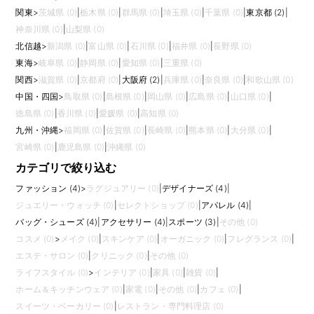
関東
>
茨城県 (0)
|
栃木県 (0)
|
群馬県 (0)
|
埼玉県 (0)
|
千葉県 (0)
|
東京都 (2)
|
神奈川県 (0)
|
山梨県 (0)
北信越
>
新潟県 (0)
|
富山県 (0)
|
石川県 (0)
|
福井県 (0)
|
長野県 (0)
東海
>
岐阜県 (0)
|
静岡県 (0)
|
愛知県 (0)
|
三重県 (0)
関西
>
滋賀県 (0)
|
京都府 (0)
|
大阪府 (2)
|
兵庫県 (0)
|
奈良県 (0)
|
和歌山県 (0)
中国・四国
>
鳥取県 (0)
|
島根県 (0)
|
岡山県 (0)
|
広島県 (0)
|
山口県 (0)
|
徳島県 (0)
|
香川県 (0)
|
愛媛県 (0)
|
高知県 (0)
九州・沖縄
>
福岡県 (0)
|
佐賀県 (0)
|
長崎県 (0)
|
熊本県 (0)
|
大分県 (0)
|
宮崎県 (0)
|
鹿児島県 (0)
|
沖縄県 (0)
カテゴリで絞り込む
ファッション (4)
>
ラグジュアリー (0)
|
デザイナーズ (4)
|
ジュエリー・ウォッチ (0)
|
セレクトショップ (0)
|
アパレル (4)
|
バッグ・シューズ (4)
|
アクセサリー (4)
|
スポーツ (3)
|
その他 (0)
コスメ (0)
>
メイク (0)
|
スキンケア (0)
|
オーガニック (0)
|
フレグランス (0)
|
エステ・サロン (0)
|
クリニック (0)
|
その他 (0)
ライフスタイル (0)
>
インテリア (0)
|
家具 (0)
|
雑貨 (0)
|
ホーム＆キッチンウェア (0)
|
家電 (0)
|
その他 (0)
|
カフェ (0)
|
スイーツ・ベーカリー (0)
|
レストラン・専門料理店 (0)