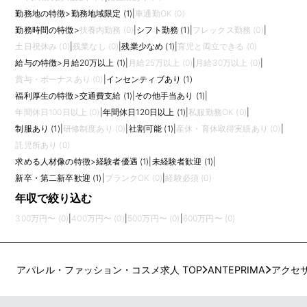
勤務地の特徴
>
勤務地域限定 (1)
|
車通勤OK (0)
勤務時間の特徴
>
扶養内勤務 (0)
|
シフト勤務 (1)
|
フレックス勤務 (0)
|
土日祝休み (0)
|
残業なし (0)
|
残業少なめ (1)
|
育児と両立できる (0)
給与の特徴
>
月給20万以上 (1)
|
月給25万以上 (0)
|
月給30万以上 (0)
|
賞与・ボーナスあり (0)
|
インセンティブあり (1)
福利厚生の特徴
>
交通費支給 (1)
|
その他手当あり (1)
|
年間休日100日以上 (0)
|
年間休日120日以上 (1)
|
私服勤務OK (0)
|
制服あり (1)
|
研修制度あり (0)
|
社割可能 (1)
|
産休・育休取得実績あり (0)
|
託児所あり (0)
求める人材像の特徴
>
経験者優遇 (1)
|
未経験者歓迎 (1)
|
新卒・第二新卒歓迎 (1)
|
ブランクOK (0)
|
経験必須 (0)
年収で絞り込む
300万円〜 (0)
|
400万円〜 (0)
|
500万円〜 (0)
|
600万円〜 (0)
アパレル・ファッション・コスメ求人 TOP
ANTEPRIMA
アクセ