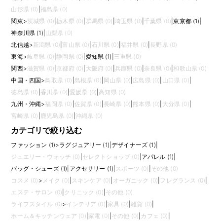
山形県 (0)
|
福島県 (0)
関東
>
茨城県 (0)
|
栃木県 (0)
|
群馬県 (0)
|
埼玉県 (0)
|
千葉県 (0)
|
東京都 (1)
|
神奈川県 (1)
|
山梨県 (0)
北信越
>
新潟県 (0)
|
富山県 (0)
|
石川県 (0)
|
福井県 (0)
|
長野県 (0)
東海
>
岐阜県 (0)
|
静岡県 (0)
|
愛知県 (1)
|
三重県 (0)
関西
>
滋賀県 (0)
|
京都府 (0)
|
大阪府 (0)
|
兵庫県 (0)
|
奈良県 (0)
|
和歌山県 (0)
中国・四国
>
鳥取県 (0)
|
島根県 (0)
|
岡山県 (0)
|
広島県 (0)
|
山口県 (0)
|
徳島県 (0)
|
香川県 (0)
|
愛媛県 (0)
|
高知県 (0)
九州・沖縄
>
福岡県 (0)
|
佐賀県 (0)
|
長崎県 (0)
|
熊本県 (0)
|
大分県 (0)
|
宮崎県 (0)
|
鹿児島県 (0)
|
沖縄県 (0)
カテゴリで絞り込む
ファッション (1)
>
ラグジュアリー (1)
|
デザイナーズ (1)
|
ジュエリー・ウォッチ (0)
|
セレクトショップ (0)
|
アパレル (1)
|
バッグ・シューズ (1)
|
アクセサリー (1)
|
スポーツ (0)
|
その他 (0)
コスメ (0)
>
メイク (0)
|
スキンケア (0)
|
オーガニック (0)
|
フレグランス (0)
|
エステ・サロン (0)
|
クリニック (0)
|
その他 (0)
ライフスタイル (0)
>
インテリア (0)
|
家具 (0)
|
雑貨 (0)
|
ホーム＆キッチンウェア (0)
|
家電 (0)
|
その他 (0)
|
カフェ (0)
|