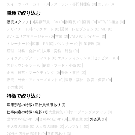
スイーツ・ベーカリー (0)
|
レストラン・専門料理店 (0)
|
ホテル (0)
職種で絞り込む
販売スタッフ (1)
|
美容部員・BA (0)
|
副店長 (0)
|
店長 (0)
|
WEB/EC担当 (0)
|
デザイナー (0)
|
バックヤード (0)
|
受付・レセプション (0)
|
MD (0)
|
SV・エリアマネージャー (0)
|
営業 (0)
|
VMD (0)
|
バイヤー (0)
|
トレーナー (0)
|
広報・PR (0)
|
パタンナー (0)
|
生産管理 (0)
|
経理・財務・会計 (0)
|
人事・労務・総務 (0)
|
メイクアップアーティスト (0)
|
エステティシャン (0)
|
セラピスト (0)
|
美容カウンセラー (0)
|
飲食・フード・小売 (0)
|
企画・経営・マーケティング (0)
|
管理・事務 (0)
|
販売・外食・アミューズメント (0)
|
医療・福祉・教育・保育 (0)
|
その他 (0)
特徴で絞り込む
雇用形態の特徴
>
正社員登用あり (1)
仕事内容の特徴
>
急募 (1)
|
大量募集 (0)
|
オープニングスタッフ (0)
|
語学力を活かす (0)
|
資格を活かす (0)
|
上場企業 (0)
|
外資系 (1)
|
少人数の職場 (0)
|
大人数の職場 (0)
|
ノルマなし (0)
|
20代の店長が活躍中 (0)
|
路面店あり (0)