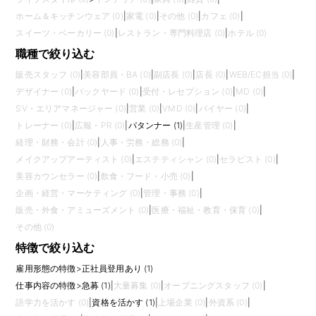
ホーム＆キッチンウェア (0)
|
家電 (0)
|
その他 (0)
|
カフェ (0)
|
スイーツ・ベーカリー (0)
|
レストラン・専門料理店 (0)
|
ホテル (0)
職種で絞り込む
販売スタッフ (0)
|
美容部員・BA (0)
|
副店長 (0)
|
店長 (0)
|
WEB/EC担当 (0)
|
デザイナー (0)
|
バックヤード (0)
|
受付・レセプション (0)
|
MD (0)
|
SV・エリアマネージャー (0)
|
営業 (0)
|
VMD (0)
|
バイヤー (0)
|
トレーナー (0)
|
広報・PR (0)
|
パタンナー (1)
|
生産管理 (0)
|
経理・財務・会計 (0)
|
人事・労務・総務 (0)
|
メイクアップアーティスト (0)
|
エステティシャン (0)
|
セラピスト (0)
|
美容カウンセラー (0)
|
飲食・フード・小売 (0)
|
企画・経営・マーケティング (0)
|
管理・事務 (0)
|
販売・外食・アミューズメント (0)
|
医療・福祉・教育・保育 (0)
|
その他 (0)
特徴で絞り込む
雇用形態の特徴
>
正社員登用あり (1)
仕事内容の特徴
>
急募 (1)
|
大量募集 (0)
|
オープニングスタッフ (0)
|
語学力を活かす (0)
|
資格を活かす (1)
|
上場企業 (0)
|
外資系 (0)
|