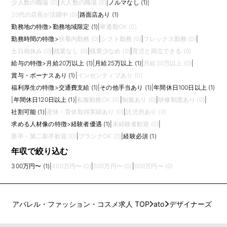
少人数の職場 (0)
|
大人数の職場 (0)
|
ノルマなし (1)
|
20代の店長が活躍中 (0)
|
路面店あり (1)
勤務地の特徴
>
勤務地域限定 (1)
|
車通勤OK (0)
勤務時間の特徴
>
扶養内勤務 (0)
|
シフト勤務 (0)
|
フレックス勤務 (0)
|
土日祝休み (0)
|
残業なし (0)
|
残業少なめ (0)
|
育児と両立できる (0)
給与の特徴
>
月給20万以上 (1)
|
月給25万以上 (1)
|
月給30万以上 (0)
|
賞与・ボーナスあり (1)
|
インセンティブあり (0)
福利厚生の特徴
>
交通費支給 (1)
|
その他手当あり (1)
|
年間休日100日以上 (1)
|
年間休日120日以上 (1)
|
私服勤務OK (0)
|
制服あり (0)
|
研修制度あり (0)
|
社割可能 (1)
|
産休・育休取得実績あり (0)
|
託児所あり (0)
求める人材像の特徴
>
経験者優遇 (1)
|
未経験者歓迎 (0)
|
新卒・第二新卒歓迎 (0)
|
ブランクOK (0)
|
経験必須 (1)
年収で絞り込む
300万円〜 (1)
|
400万円〜 (0)
|
500万円〜 (0)
|
600万円〜 (0)
アパレル・ファッション・コスメ求人 TOP
ato
デザイナーズ