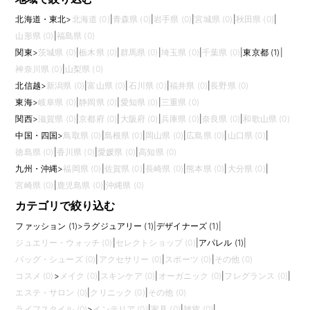
北海道・東北
>
北海道 (0)
|
青森県 (0)
|
岩手県 (0)
|
宮城県 (0)
|
秋田県 (0)
|
山形県 (0)
|
福島県 (0)
関東
>
茨城県 (0)
|
栃木県 (0)
|
群馬県 (0)
|
埼玉県 (0)
|
千葉県 (0)
|
東京都 (1)
|
神奈川県 (0)
|
山梨県 (0)
北信越
>
新潟県 (0)
|
富山県 (0)
|
石川県 (0)
|
福井県 (0)
|
長野県 (0)
東海
>
岐阜県 (0)
|
静岡県 (0)
|
愛知県 (0)
|
三重県 (0)
関西
>
滋賀県 (0)
|
京都府 (0)
|
大阪府 (0)
|
兵庫県 (0)
|
奈良県 (0)
|
和歌山県 (0)
中国・四国
>
鳥取県 (0)
|
島根県 (0)
|
岡山県 (0)
|
広島県 (0)
|
山口県 (0)
|
徳島県 (0)
|
香川県 (0)
|
愛媛県 (0)
|
高知県 (0)
九州・沖縄
>
福岡県 (0)
|
佐賀県 (0)
|
長崎県 (0)
|
熊本県 (0)
|
大分県 (0)
|
宮崎県 (0)
|
鹿児島県 (0)
|
沖縄県 (0)
カテゴリで絞り込む
ファッション (1)
>
ラグジュアリー (1)
|
デザイナーズ (1)
|
ジュエリー・ウォッチ (0)
|
セレクトショップ (0)
|
アパレル (1)
|
バッグ・シューズ (0)
|
アクセサリー (0)
|
スポーツ (0)
|
その他 (0)
コスメ (0)
>
メイク (0)
|
スキンケア (0)
|
オーガニック (0)
|
フレグランス (0)
|
エステ・サロン (0)
|
クリニック (0)
|
その他 (0)
ライフスタイル (0)
>
インテリア (0)
|
家具 (0)
|
雑貨 (0)
|