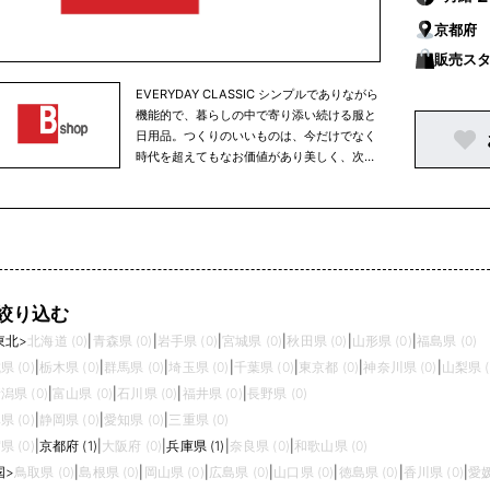
京都府
販売ス
EVERYDAY CLASSIC シンプルでありながら
機能的で、暮らしの中で寄り添い続ける服と
日用品。つくりのいいものは、今だけでなく
時代を超えてもなお価値があり美しく、次世
代へと受け継がれていく。わたしたちは、そ
んな〝最高のふつう〟を紹介します。
絞り込む
東北
>
北海道 (0)
|
青森県 (0)
|
岩手県 (0)
|
宮城県 (0)
|
秋田県 (0)
|
山形県 (0)
|
福島県 (0)
県 (0)
|
栃木県 (0)
|
群馬県 (0)
|
埼玉県 (0)
|
千葉県 (0)
|
東京都 (0)
|
神奈川県 (0)
|
山梨県 (
潟県 (0)
|
富山県 (0)
|
石川県 (0)
|
福井県 (0)
|
長野県 (0)
県 (0)
|
静岡県 (0)
|
愛知県 (0)
|
三重県 (0)
県 (0)
|
京都府 (1)
|
大阪府 (0)
|
兵庫県 (1)
|
奈良県 (0)
|
和歌山県 (0)
国
>
鳥取県 (0)
|
島根県 (0)
|
岡山県 (0)
|
広島県 (0)
|
山口県 (0)
|
徳島県 (0)
|
香川県 (0)
|
愛媛