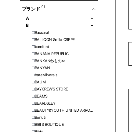
(1)
ブランド
A
B
Baccarat
BALLOON Smile CREPE
bamford
BANANA REPUBLIC
BANKANわものや
BANYAN
bareMinerals
BAUM
BAYCREW’S STORE
BEAMS
BEARDSLEY
BEAUTY&YOUTH UNITED ARROWS
Berluti
BIBI'S BOUTIQUE
Bibiy.