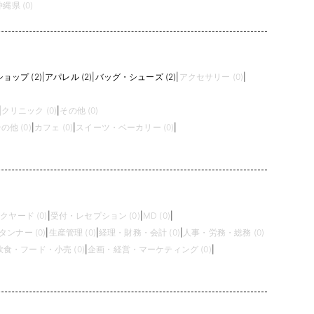
沖縄県 (0)
ョップ (2)
|
アパレル (2)
|
バッグ・シューズ (2)
|
アクセサリー (0)
|
|
クリニック (0)
|
その他 (0)
の他 (0)
|
カフェ (0)
|
スイーツ・ベーカリー (0)
|
クヤード (0)
|
受付・レセプション (0)
|
MD (0)
|
タンナー (0)
|
生産管理 (0)
|
経理・財務・会計 (0)
|
人事・労務・総務 (0)
飲食・フード・小売 (0)
|
企画・経営・マーケティング (0)
|