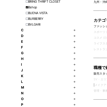
BRING THRIFT CLOSET
九州・沖
Bshop
BUENA VISTA
BURBERRY
カテゴ
BVLGARI
ファッション
C
スポーツ (
D
コスメ (0)
E
ライフスタ
F
レストラン
G
H
I
職種で
J
販売スタッフ
K
SV・エリ
L
|
メイクアッ
M
管理・事務 
N
O
P