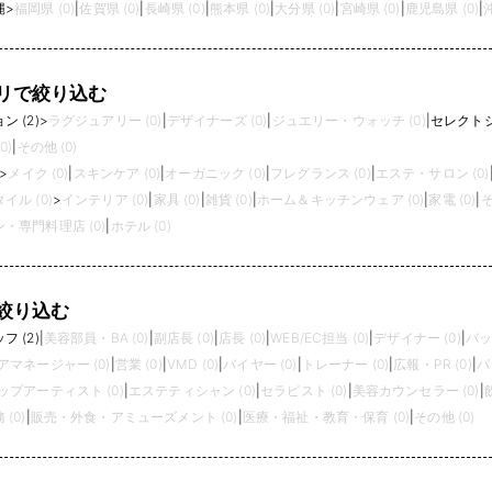
縄
>
福岡県 (0)
|
佐賀県 (0)
|
長崎県 (0)
|
熊本県 (0)
|
大分県 (0)
|
宮崎県 (0)
|
鹿児島県 (0)
|
リで絞り込む
 (2)
>
ラグジュアリー (0)
|
デザイナーズ (0)
|
ジュエリー・ウォッチ (0)
|
セレクトシ
0)
|
その他 (0)
>
メイク (0)
|
スキンケア (0)
|
オーガニック (0)
|
フレグランス (0)
|
エステ・サロン (0)
イル (0)
>
インテリア (0)
|
家具 (0)
|
雑貨 (0)
|
ホーム＆キッチンウェア (0)
|
家電 (0)
|
そ
・専門料理店 (0)
|
ホテル (0)
絞り込む
 (2)
|
美容部員・BA (0)
|
副店長 (0)
|
店長 (0)
|
WEB/EC担当 (0)
|
デザイナー (0)
|
バッ
アマネージャー (0)
|
営業 (0)
|
VMD (0)
|
バイヤー (0)
|
トレーナー (0)
|
広報・PR (0)
|
パ
プアーティスト (0)
|
エステティシャン (0)
|
セラピスト (0)
|
美容カウンセラー (0)
|
(0)
|
販売・外食・アミューズメント (0)
|
医療・福祉・教育・保育 (0)
|
その他 (0)