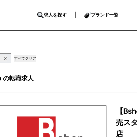
求人を探す
ブランド一覧
p
すべてクリア
op の転職求人
【Bs
売ス
店