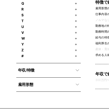
特徴で
Q
雇用形態
R
仕事内容
S
ノルマなし 
T
勤務地の
U
勤務時間
V
給与の特
W
福利厚生
Y
産休・育休
Z
求める人
#
年収/特徵
年収で
300万円〜 
雇用形態