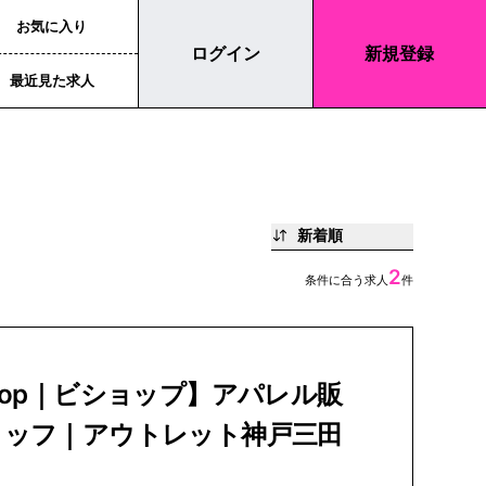
お気に入り
ログイン
新規登録
最近見た求人
新着順
2
条件に合う求人
件
hop｜ビショップ】アパレル販
タッフ｜アウトレット神戸三田