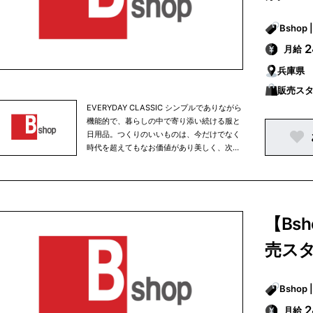
月給
兵庫県
販売ス
EVERYDAY CLASSIC シンプルでありながら
機能的で、暮らしの中で寄り添い続ける服と
日用品。つくりのいいものは、今だけでなく
時代を超えてもなお価値があり美しく、次世
代へと受け継がれていく。わたしたちは、そ
んな〝最高のふつう〟を紹介します。
【Bs
売ス
月給