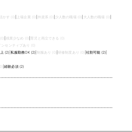
かす (0)
|
上場企業 (0)
|
外資系 (0)
|
少人数の職場 (0)
|
大人数の職場 (0)
|
0)
|
残業少なめ (0)
|
育児と両立できる (0)
インセンティブあり (0)
 (2)
|
私服勤務OK (2)
|
制服あり (0)
|
研修制度あり (0)
|
社割可能 (2)
|
0)
|
経験必須 (2)