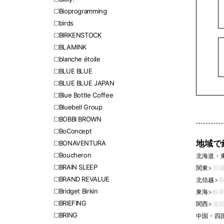
Bioprogramming
birds
BIRKENSTOCK
BLAMINK
blanche étoile
BLUE BLUE
BLUE BLUE JAPAN
Blue Bottle Coffee
Bluebell Group
BOBBI BROWN
BoConcept
地域で
BONAVENTURA
Boucheron
北海道・
BRAIN SLEEP
関東
>
茨城
BRAND REVALUE
北信越
>
新
Bridget Birkin
東海
>
岐阜
BRIEFING
関西
>
滋賀
BRING
中国・四