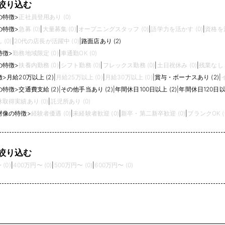
絞り込む
の特徴
>
正社員登用あり (0)
の特徴
>
急募 (0)
|
大量募集 (0)
|
オープニングスタッフ (0)
|
語学力を活かす (0)
|
資格を活
(0)
|
20代の店長が活躍中 (0)
|
路面店あり (2)
特徴
>
勤務地域限定 (0)
|
車通勤OK (0)
の特徴
>
扶養内勤務 (0)
|
シフト勤務 (0)
|
フレックス勤務 (0)
|
土日祝休み (0)
|
残業なし (
徴
>
月給20万以上 (2)
|
月給25万以上 (0)
|
月給30万以上 (0)
|
賞与・ボーナスあり (2)
|
の特徴
>
交通費支給 (2)
|
その他手当あり (2)
|
年間休日100日以上 (2)
|
年間休日120日以上
取得実績あり (0)
|
託児所あり (0)
材像の特徴
>
経験者優遇 (0)
|
未経験者歓迎 (0)
|
新卒・第二新卒歓迎 (0)
|
ブランクOK (
絞り込む
(0)
|
400万円〜 (0)
|
500万円〜 (0)
|
600万円〜 (0)