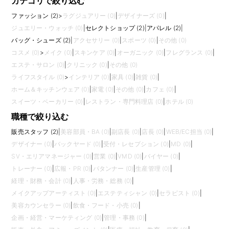
カテゴリで絞り込む
ファッション (2)
>
ラグジュアリー (0)
|
デザイナーズ (0)
|
ジュエリー・ウォッチ (0)
|
セレクトショップ (2)
|
アパレル (2)
|
バッグ・シューズ (2)
|
アクセサリー (0)
|
スポーツ (0)
|
その他 (0)
コスメ (0)
>
メイク (0)
|
スキンケア (0)
|
オーガニック (0)
|
フレグランス (0)
|
エステ・サロン (0)
|
クリニック (0)
|
その他 (0)
ライフスタイル (0)
>
インテリア (0)
|
家具 (0)
|
雑貨 (0)
|
ホーム＆キッチンウェア (0)
|
家電 (0)
|
その他 (0)
|
カフェ (0)
|
スイーツ・ベーカリー (0)
|
レストラン・専門料理店 (0)
|
ホテル (0)
職種で絞り込む
販売スタッフ (2)
|
美容部員・BA (0)
|
副店長 (0)
|
店長 (0)
|
WEB/EC担当 (0)
|
デザイナー (0)
|
バックヤード (0)
|
受付・レセプション (0)
|
MD (0)
|
SV・エリアマネージャー (0)
|
営業 (0)
|
VMD (0)
|
バイヤー (0)
|
トレーナー (0)
|
広報・PR (0)
|
パタンナー (0)
|
生産管理 (0)
|
経理・財務・会計 (0)
|
人事・労務・総務 (0)
|
メイクアップアーティスト (0)
|
エステティシャン (0)
|
セラピスト (0)
|
美容カウンセラー (0)
|
飲食・フード・小売 (0)
|
企画・経営・マーケティング (0)
|
管理・事務 (0)
|