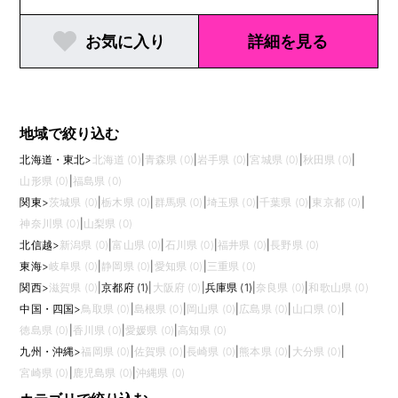
お気に入り
詳細を見る
地域で絞り込む
北海道・東北
>
北海道 (0)
|
青森県 (0)
|
岩手県 (0)
|
宮城県 (0)
|
秋田県 (0)
|
山形県 (0)
|
福島県 (0)
関東
>
茨城県 (0)
|
栃木県 (0)
|
群馬県 (0)
|
埼玉県 (0)
|
千葉県 (0)
|
東京都 (0)
|
神奈川県 (0)
|
山梨県 (0)
北信越
>
新潟県 (0)
|
富山県 (0)
|
石川県 (0)
|
福井県 (0)
|
長野県 (0)
東海
>
岐阜県 (0)
|
静岡県 (0)
|
愛知県 (0)
|
三重県 (0)
関西
>
滋賀県 (0)
|
京都府 (1)
|
大阪府 (0)
|
兵庫県 (1)
|
奈良県 (0)
|
和歌山県 (0)
中国・四国
>
鳥取県 (0)
|
島根県 (0)
|
岡山県 (0)
|
広島県 (0)
|
山口県 (0)
|
徳島県 (0)
|
香川県 (0)
|
愛媛県 (0)
|
高知県 (0)
九州・沖縄
>
福岡県 (0)
|
佐賀県 (0)
|
長崎県 (0)
|
熊本県 (0)
|
大分県 (0)
|
宮崎県 (0)
|
鹿児島県 (0)
|
沖縄県 (0)