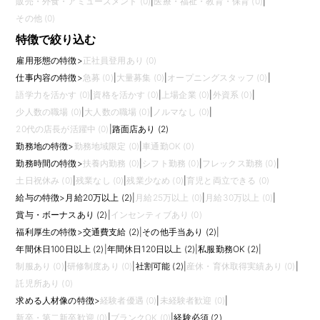
販売・外食・アミューズメント (0)
|
医療・福祉・教育・保育 (0)
|
その他 (0)
特徴で絞り込む
雇用形態の特徴
>
正社員登用あり (0)
仕事内容の特徴
>
急募 (0)
|
大量募集 (0)
|
オープニングスタッフ (0)
|
語学力を活かす (0)
|
資格を活かす (0)
|
上場企業 (0)
|
外資系 (0)
|
少人数の職場 (0)
|
大人数の職場 (0)
|
ノルマなし (0)
|
20代の店長が活躍中 (0)
|
路面店あり (2)
勤務地の特徴
>
勤務地域限定 (0)
|
車通勤OK (0)
勤務時間の特徴
>
扶養内勤務 (0)
|
シフト勤務 (0)
|
フレックス勤務 (0)
|
土日祝休み (0)
|
残業なし (0)
|
残業少なめ (0)
|
育児と両立できる (0)
給与の特徴
>
月給20万以上 (2)
|
月給25万以上 (0)
|
月給30万以上 (0)
|
賞与・ボーナスあり (2)
|
インセンティブあり (0)
福利厚生の特徴
>
交通費支給 (2)
|
その他手当あり (2)
|
年間休日100日以上 (2)
|
年間休日120日以上 (2)
|
私服勤務OK (2)
|
制服あり (0)
|
研修制度あり (0)
|
社割可能 (2)
|
産休・育休取得実績あり (0)
|
託児所あり (0)
求める人材像の特徴
>
経験者優遇 (0)
|
未経験者歓迎 (0)
|
新卒・第二新卒歓迎 (0)
|
ブランクOK (0)
|
経験必須 (2)