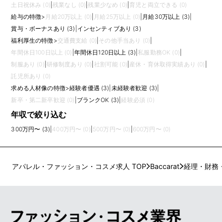
土日祝休み (0)
|
残業なし (0)
|
残業少なめ (0)
|
育児と両立できる (0)
給与の特徴
>
月給20万以上 (0)
|
月給25万以上 (0)
|
月給30万以上 (3)
|
賞与・ボーナスあり (3)
|
インセンティブあり (3)
福利厚生の特徴
>
交通費支給 (0)
|
その他手当あり (0)
|
年間休日100日以上 (0)
|
年間休日120日以上 (3)
|
私服勤務OK (0)
|
制服あり (0)
|
研修制度あり (0)
|
社割可能 (0)
|
産休・育休取得実績あり (0)
|
託児所あり (0)
求める人材像の特徴
>
経験者優遇 (3)
|
未経験者歓迎 (3)
|
新卒・第二新卒歓迎 (0)
|
ブランクOK (3)
|
経験必須 (0)
年収で絞り込む
300万円〜 (3)
|
400万円〜 (0)
|
500万円〜 (0)
|
600万円〜 (0)
アパレル・ファッション・コスメ求人 TOP
Baccarat
経理・財務