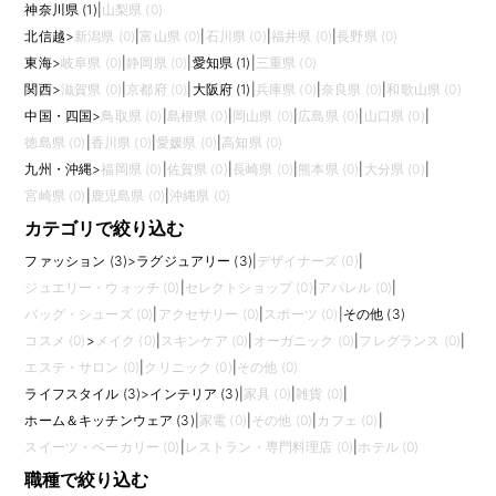
神奈川県 (1)
|
山梨県 (0)
北信越
>
新潟県 (0)
|
富山県 (0)
|
石川県 (0)
|
福井県 (0)
|
長野県 (0)
東海
>
岐阜県 (0)
|
静岡県 (0)
|
愛知県 (1)
|
三重県 (0)
関西
>
滋賀県 (0)
|
京都府 (0)
|
大阪府 (1)
|
兵庫県 (0)
|
奈良県 (0)
|
和歌山県 (0)
中国・四国
>
鳥取県 (0)
|
島根県 (0)
|
岡山県 (0)
|
広島県 (0)
|
山口県 (0)
|
徳島県 (0)
|
香川県 (0)
|
愛媛県 (0)
|
高知県 (0)
九州・沖縄
>
福岡県 (0)
|
佐賀県 (0)
|
長崎県 (0)
|
熊本県 (0)
|
大分県 (0)
|
宮崎県 (0)
|
鹿児島県 (0)
|
沖縄県 (0)
カテゴリで絞り込む
ファッション (3)
>
ラグジュアリー (3)
|
デザイナーズ (0)
|
ジュエリー・ウォッチ (0)
|
セレクトショップ (0)
|
アパレル (0)
|
バッグ・シューズ (0)
|
アクセサリー (0)
|
スポーツ (0)
|
その他 (3)
コスメ (0)
>
メイク (0)
|
スキンケア (0)
|
オーガニック (0)
|
フレグランス (0)
|
エステ・サロン (0)
|
クリニック (0)
|
その他 (0)
ライフスタイル (3)
>
インテリア (3)
|
家具 (0)
|
雑貨 (0)
|
ホーム＆キッチンウェア (3)
|
家電 (0)
|
その他 (0)
|
カフェ (0)
|
スイーツ・ベーカリー (0)
|
レストラン・専門料理店 (0)
|
ホテル (0)
職種で絞り込む