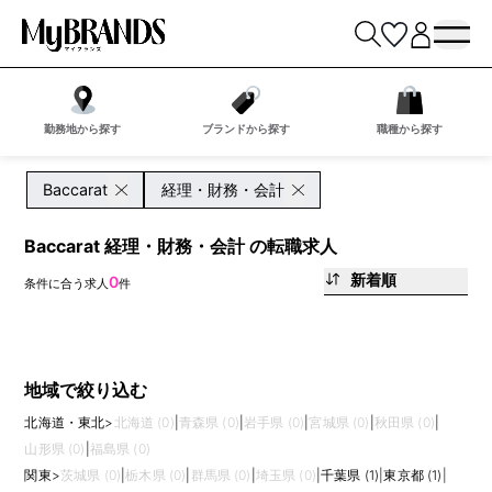
勤務地から探す
ブランドから探す
職種から探す
Baccarat
経理・財務・会計
Baccarat 経理・財務・会計 の転職求人
新着順
0
条件に合う求人
件
地域で絞り込む
北海道・東北
>
北海道 (0)
|
青森県 (0)
|
岩手県 (0)
|
宮城県 (0)
|
秋田県 (0)
|
山形県 (0)
|
福島県 (0)
関東
>
茨城県 (0)
|
栃木県 (0)
|
群馬県 (0)
|
埼玉県 (0)
|
千葉県 (1)
|
東京都 (1)
|