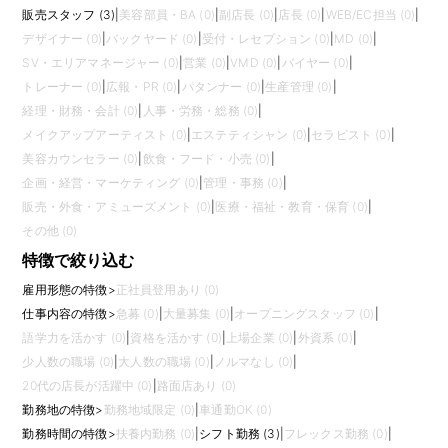
販売スタッフ (3)
|
美容部員・BA (0)
|
副店長 (0)
|
店長 (0)
|
WEB/EC担当 (0)
|
デザイナー (0)
|
バックヤード (0)
|
受付・レセプション (0)
|
MD (0)
|
SV・エリアマネージャー (0)
|
営業 (0)
|
VMD (0)
|
バイヤー (0)
|
トレーナー (0)
|
広報・PR (0)
|
パタンナー (0)
|
生産管理 (0)
|
経理・財務・会計 (0)
|
人事・労務・総務 (0)
|
メイクアップアーティスト (0)
|
エステティシャン (0)
|
セラピスト (0)
|
美容カウンセラー (0)
|
飲食・フード・小売 (0)
|
企画・経営・マーケティング (0)
|
管理・事務 (0)
|
販売・外食・アミューズメント (0)
|
医療・福祉・教育・保育 (0)
|
その他 (0)
特徴で絞り込む
雇用形態の特徴
>
正社員登用あり (0)
仕事内容の特徴
>
急募 (0)
|
大量募集 (0)
|
オープニングスタッフ (0)
|
語学力を活かす (0)
|
資格を活かす (0)
|
上場企業 (0)
|
外資系 (0)
|
少人数の職場 (0)
|
大人数の職場 (0)
|
ノルマなし (0)
|
20代の店長が活躍中 (0)
|
路面店あり (0)
勤務地の特徴
>
勤務地域限定 (0)
|
車通勤OK (0)
勤務時間の特徴
>
扶養内勤務 (0)
|
シフト勤務 (3)
|
フレックス勤務 (0)
|