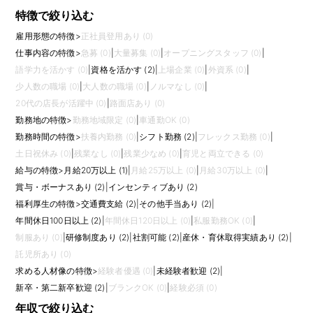
特徴で絞り込む
雇用形態の特徴
>
正社員登用あり (0)
仕事内容の特徴
>
急募 (0)
|
大量募集 (0)
|
オープニングスタッフ (0)
|
語学力を活かす (0)
|
資格を活かす (2)
|
上場企業 (0)
|
外資系 (0)
|
少人数の職場 (0)
|
大人数の職場 (0)
|
ノルマなし (0)
|
20代の店長が活躍中 (0)
|
路面店あり (0)
勤務地の特徴
>
勤務地域限定 (0)
|
車通勤OK (0)
勤務時間の特徴
>
扶養内勤務 (0)
|
シフト勤務 (2)
|
フレックス勤務 (0)
|
土日祝休み (0)
|
残業なし (0)
|
残業少なめ (0)
|
育児と両立できる (0)
給与の特徴
>
月給20万以上 (1)
|
月給25万以上 (0)
|
月給30万以上 (0)
|
賞与・ボーナスあり (2)
|
インセンティブあり (2)
福利厚生の特徴
>
交通費支給 (2)
|
その他手当あり (2)
|
年間休日100日以上 (2)
|
年間休日120日以上 (0)
|
私服勤務OK (0)
|
制服あり (0)
|
研修制度あり (2)
|
社割可能 (2)
|
産休・育休取得実績あり (2)
|
託児所あり (0)
求める人材像の特徴
>
経験者優遇 (0)
|
未経験者歓迎 (2)
|
新卒・第二新卒歓迎 (2)
|
ブランクOK (0)
|
経験必須 (0)
年収で絞り込む