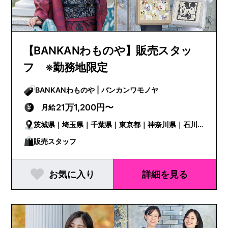
【BANKANわものや】販売スタッ
フ ※勤務地限定
BANKANわものや | バンカンワモノヤ
21万1,200円〜
月給
茨城県｜埼玉県｜千葉県｜東京都｜神奈川県｜石川
県｜山梨県｜岐阜県｜静岡県｜愛知県｜三重県｜京
販売スタッフ
都府｜大阪府｜兵庫県｜和歌山県｜岡山県｜広島県
お気に入り
詳細を見る
｜山口県｜徳島県｜香川県｜高知県｜福岡県｜佐賀
県｜熊本県