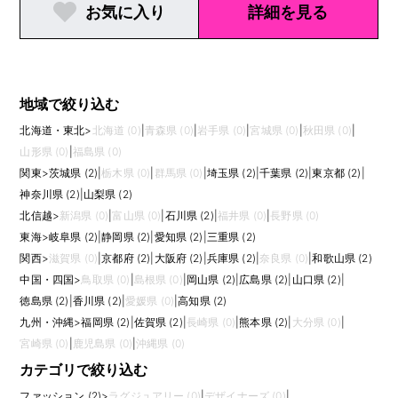
お気に入り
詳細を見る
｜山口県｜徳島県｜香川県｜高知県｜福岡県｜佐賀
県｜熊本県
地域で絞り込む
北海道・東北
>
北海道 (0)
|
青森県 (0)
|
岩手県 (0)
|
宮城県 (0)
|
秋田県 (0)
|
山形県 (0)
|
福島県 (0)
関東
>
茨城県 (2)
|
栃木県 (0)
|
群馬県 (0)
|
埼玉県 (2)
|
千葉県 (2)
|
東京都 (2)
|
神奈川県 (2)
|
山梨県 (2)
北信越
>
新潟県 (0)
|
富山県 (0)
|
石川県 (2)
|
福井県 (0)
|
長野県 (0)
東海
>
岐阜県 (2)
|
静岡県 (2)
|
愛知県 (2)
|
三重県 (2)
関西
>
滋賀県 (0)
|
京都府 (2)
|
大阪府 (2)
|
兵庫県 (2)
|
奈良県 (0)
|
和歌山県 (2)
中国・四国
>
鳥取県 (0)
|
島根県 (0)
|
岡山県 (2)
|
広島県 (2)
|
山口県 (2)
|
徳島県 (2)
|
香川県 (2)
|
愛媛県 (0)
|
高知県 (2)
九州・沖縄
>
福岡県 (2)
|
佐賀県 (2)
|
長崎県 (0)
|
熊本県 (2)
|
大分県 (0)
|
宮崎県 (0)
|
鹿児島県 (0)
|
沖縄県 (0)
カテゴリで絞り込む
ファッション (2)
>
ラグジュアリー (0)
|
デザイナーズ (0)
|