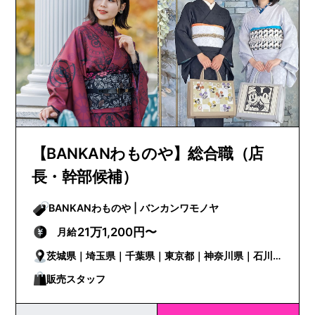
【BANKANわものや】総合職（店
長・幹部候補）
BANKANわものや | バンカンワモノヤ
21万1,200円〜
月給
茨城県｜埼玉県｜千葉県｜東京都｜神奈川県｜石川
県｜山梨県｜岐阜県｜静岡県｜愛知県｜三重県｜京
販売スタッフ
都府｜大阪府｜兵庫県｜和歌山県｜岡山県｜広島県