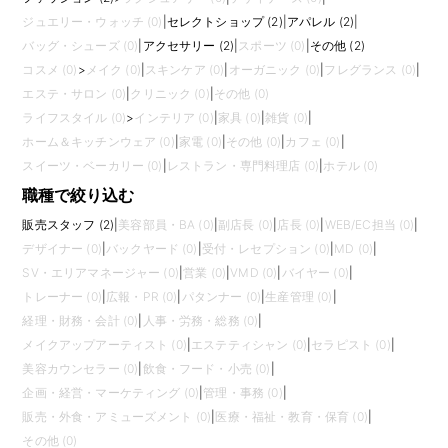
ジュエリー・ウォッチ (0)
|
セレクトショップ (2)
|
アパレル (2)
|
バッグ・シューズ (0)
|
アクセサリー (2)
|
スポーツ (0)
|
その他 (2)
コスメ (0)
>
メイク (0)
|
スキンケア (0)
|
オーガニック (0)
|
フレグランス (0)
|
エステ・サロン (0)
|
クリニック (0)
|
その他 (0)
ライフスタイル (0)
>
インテリア (0)
|
家具 (0)
|
雑貨 (0)
|
ホーム＆キッチンウェア (0)
|
家電 (0)
|
その他 (0)
|
カフェ (0)
|
スイーツ・ベーカリー (0)
|
レストラン・専門料理店 (0)
|
ホテル (0)
職種で絞り込む
販売スタッフ (2)
|
美容部員・BA (0)
|
副店長 (0)
|
店長 (0)
|
WEB/EC担当 (0)
|
デザイナー (0)
|
バックヤード (0)
|
受付・レセプション (0)
|
MD (0)
|
SV・エリアマネージャー (0)
|
営業 (0)
|
VMD (0)
|
バイヤー (0)
|
トレーナー (0)
|
広報・PR (0)
|
パタンナー (0)
|
生産管理 (0)
|
経理・財務・会計 (0)
|
人事・労務・総務 (0)
|
メイクアップアーティスト (0)
|
エステティシャン (0)
|
セラピスト (0)
|
美容カウンセラー (0)
|
飲食・フード・小売 (0)
|
企画・経営・マーケティング (0)
|
管理・事務 (0)
|
販売・外食・アミューズメント (0)
|
医療・福祉・教育・保育 (0)
|
その他 (0)