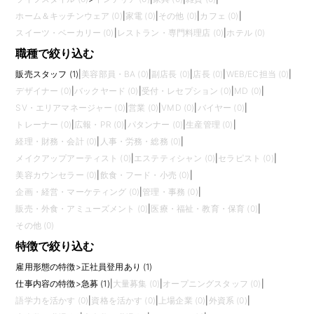
ホーム＆キッチンウェア (0)
|
家電 (0)
|
その他 (0)
|
カフェ (0)
|
スイーツ・ベーカリー (0)
|
レストラン・専門料理店 (0)
|
ホテル (0)
職種で絞り込む
販売スタッフ (1)
|
美容部員・BA (0)
|
副店長 (0)
|
店長 (0)
|
WEB/EC担当 (0)
|
デザイナー (0)
|
バックヤード (0)
|
受付・レセプション (0)
|
MD (0)
|
SV・エリアマネージャー (0)
|
営業 (0)
|
VMD (0)
|
バイヤー (0)
|
トレーナー (0)
|
広報・PR (0)
|
パタンナー (0)
|
生産管理 (0)
|
経理・財務・会計 (0)
|
人事・労務・総務 (0)
|
メイクアップアーティスト (0)
|
エステティシャン (0)
|
セラピスト (0)
|
美容カウンセラー (0)
|
飲食・フード・小売 (0)
|
企画・経営・マーケティング (0)
|
管理・事務 (0)
|
販売・外食・アミューズメント (0)
|
医療・福祉・教育・保育 (0)
|
その他 (0)
特徴で絞り込む
雇用形態の特徴
>
正社員登用あり (1)
仕事内容の特徴
>
急募 (1)
|
大量募集 (0)
|
オープニングスタッフ (0)
|
語学力を活かす (0)
|
資格を活かす (0)
|
上場企業 (0)
|
外資系 (0)
|