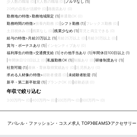
少人数の職場 (0)
|
大人数の職場 (0)
|
ノルマなし (1)
|
20代の店長が活躍中 (0)
|
路面店あり (0)
勤務地の特徴
>
勤務地域限定 (1)
|
車通勤OK (0)
勤務時間の特徴
>
扶養内勤務 (0)
|
シフト勤務 (1)
|
フレックス勤務 (0)
|
土日祝休み (0)
|
残業なし (0)
|
残業少なめ (1)
|
育児と両立できる (0)
給与の特徴
>
月給20万以上 (1)
|
月給25万以上 (0)
|
月給30万以上 (0)
|
賞与・ボーナスあり (1)
|
インセンティブあり (0)
福利厚生の特徴
>
交通費支給 (1)
|
その他手当あり (1)
|
年間休日100日以上 (1)
|
年間休日120日以上 (0)
|
私服勤務OK (1)
|
制服あり (0)
|
研修制度あり (1)
|
社割可能 (1)
|
産休・育休取得実績あり (0)
|
託児所あり (0)
求める人材像の特徴
>
経験者優遇 (0)
|
未経験者歓迎 (1)
|
新卒・第二新卒歓迎 (1)
|
ブランクOK (0)
|
経験必須 (0)
年収で絞り込む
300万円〜 (0)
|
400万円〜 (0)
|
500万円〜 (0)
|
600万円〜 (0)
アパレル・ファッション・コスメ求人 TOP
BEAMS
アクセサリー