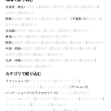
北海道・東北
>
北海道 (0)
|
青森県 (0)
|
岩手県 (0)
|
宮城県 (0)
|
秋田県 (0)
|
山形県 (0)
|
福島県 (0)
関東
>
茨城県 (0)
|
栃木県 (0)
|
群馬県 (0)
|
埼玉県 (0)
|
千葉県 (1)
|
東京都 (0)
|
神奈川県 (0)
|
山梨県 (0)
北信越
>
新潟県 (0)
|
富山県 (0)
|
石川県 (0)
|
福井県 (0)
|
長野県 (0)
東海
>
岐阜県 (0)
|
静岡県 (0)
|
愛知県 (0)
|
三重県 (0)
関西
>
滋賀県 (0)
|
京都府 (0)
|
大阪府 (0)
|
兵庫県 (0)
|
奈良県 (0)
|
和歌山県 (0)
中国・四国
>
鳥取県 (0)
|
島根県 (0)
|
岡山県 (0)
|
広島県 (0)
|
山口県 (0)
|
徳島県 (0)
|
香川県 (0)
|
愛媛県 (0)
|
高知県 (0)
九州・沖縄
>
福岡県 (0)
|
佐賀県 (0)
|
長崎県 (0)
|
熊本県 (0)
|
大分県 (0)
|
宮崎県 (0)
|
鹿児島県 (0)
|
沖縄県 (0)
カテゴリで絞り込む
ファッション (1)
>
ラグジュアリー (0)
|
デザイナーズ (0)
|
ジュエリー・ウォッチ (0)
|
セレクトショップ (0)
|
アパレル (1)
|
バッグ・シューズ (1)
|
アクセサリー (1)
|
スポーツ (0)
|
その他 (0)
コスメ (0)
>
メイク (0)
|
スキンケア (0)
|
オーガニック (0)
|
フレグランス (0)
|
エステ・サロン (0)
|
クリニック (0)
|
その他 (0)
ライフスタイル (0)
>
インテリア (0)
|
家具 (0)
|
雑貨 (0)
|