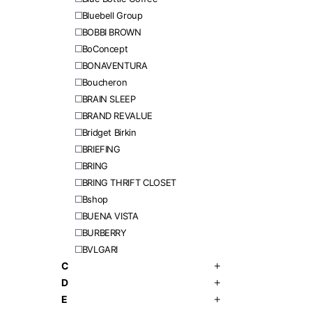
Bluebell Group
BOBBI BROWN
BoConcept
BONAVENTURA
Boucheron
BRAIN SLEEP
BRAND REVALUE
Bridget Birkin
BRIEFING
BRING
BRING THRIFT CLOSET
Bshop
BUENA VISTA
BURBERRY
BVLGARI
C
D
E