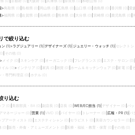
県 (0)
|
京都府 (0)
|
大阪府 (0)
|
兵庫県 (0)
|
奈良県 (0)
|
和歌山県 (0)
国
>
鳥取県 (0)
|
島根県 (0)
|
岡山県 (0)
|
広島県 (0)
|
山口県 (0)
|
徳島県 (0)
|
香川県 (0)
|
愛媛
縄
>
福岡県 (0)
|
佐賀県 (0)
|
長崎県 (0)
|
熊本県 (0)
|
大分県 (0)
|
宮崎県 (0)
|
鹿児島県 (0)
|
リで絞り込む
 (1)
>
ラグジュアリー (1)
|
デザイナーズ (1)
|
ジュエリー・ウォッチ (1)
|
セレクトショ
0)
|
その他 (0)
>
メイク (0)
|
スキンケア (0)
|
オーガニック (0)
|
フレグランス (0)
|
エステ・サロン (0)
イル (0)
>
インテリア (0)
|
家具 (0)
|
雑貨 (0)
|
ホーム＆キッチンウェア (0)
|
家電 (0)
|
そ
・専門料理店 (0)
|
ホテル (0)
絞り込む
 (0)
|
美容部員・BA (0)
|
副店長 (0)
|
店長 (0)
|
WEB/EC担当 (1)
|
デザイナー (0)
|
バッ
アマネージャー (0)
|
営業 (1)
|
VMD (0)
|
バイヤー (0)
|
トレーナー (0)
|
広報・PR (1)
|
パタ
プアーティスト (0)
|
エステティシャン (0)
|
セラピスト (0)
|
美容カウンセラー (0)
|
飲
(0)
|
販売・外食・アミューズメント (0)
|
医療・福祉・教育・保育 (0)
|
その他 (0)