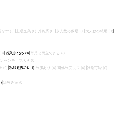
かす (0)
|
上場企業 (0)
|
外資系 (0)
|
少人数の職場 (0)
|
大人数の職場 (0)
|
0)
|
残業少なめ (1)
|
育児と両立できる (0)
ンセンティブあり (0)
(0)
|
私服勤務OK (1)
|
制服あり (0)
|
研修制度あり (0)
|
社割可能 (0)
|
)
|
経験必須 (0)