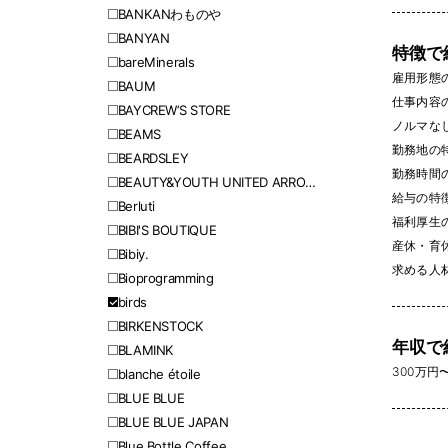
BANKANわものや
BANYAN
特徴で
bareMinerals
雇用形態
BAUM
仕事内容
BAYCREW’S STORE
ノルマなし 
BEAMS
勤務地の
BEARDSLEY
勤務時間
BEAUTY&YOUTH UNITED ARROWS
給与の特
Berluti
福利厚生
BIBI'S BOUTIQUE
産休・育休
Bibiy.
求める人
Bioprogramming
birds
BIRKENSTOCK
年収で
BLAMINK
300万円〜 
blanche étoile
BLUE BLUE
BLUE BLUE JAPAN
Blue Bottle Coffee