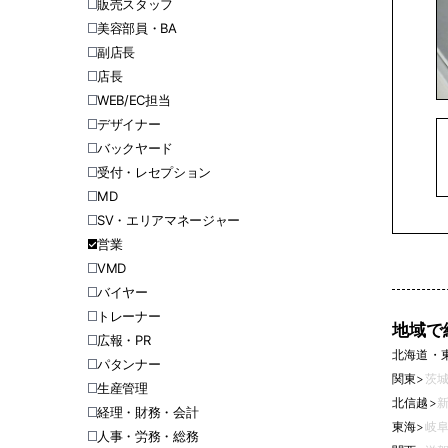
販売スタッフ
美容部員・BA
副店長
店長
WEB/EC担当
デザイナー
バックヤード
受付・レセプション
MD
SV・エリアマネージャー
営業
VMD
バイヤー
トレーナー
地域で
広報・PR
北海道・
パタンナー
関東
>
茨城
生産管理
北信越
>
新
経理・財務・会計
東海
>
岐阜
人事・労務・総務