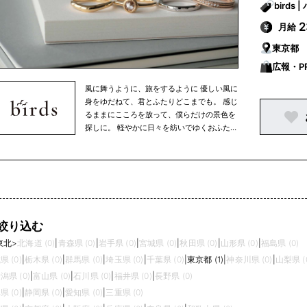
b
月給
東京都
広報・P
風に舞うように、旅をするように 優しい風に
身をゆだねて、君とふたりどこまでも。 感じ
るままにこころを放って、僕らだけの景色を
探しに。 軽やかに日々を紡いでゆくおふたり
の 大切な想いや日常の愛しさをかたちにでき
たなら。 そんな想いで、 ひとつひとつの指
輪に込めたストーリーを デザインに重ねて、
アトリエで原型を手作りしています。 ふたり
にしか観られない、 たくさんの景色に出逢え
ますように。
絞り込む
東北
>
北海道 (0)
|
青森県 (0)
|
岩手県 (0)
|
宮城県 (0)
|
秋田県 (0)
|
山形県 (0)
|
福島県 (0)
県 (0)
|
栃木県 (0)
|
群馬県 (0)
|
埼玉県 (0)
|
千葉県 (0)
|
東京都 (1)
|
神奈川県 (0)
|
山梨県 (
潟県 (0)
|
富山県 (0)
|
石川県 (0)
|
福井県 (0)
|
長野県 (0)
県 (0)
|
静岡県 (0)
|
愛知県 (0)
|
三重県 (0)