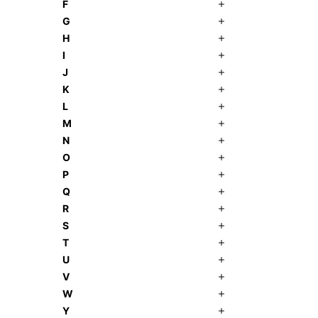
F
G
H
I
J
K
L
M
N
O
P
Q
R
S
T
U
V
W
Y