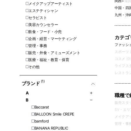
関西
>
滋賀
メイクアップアーティスト
中国・四
エステティシャン
九州・沖
セラピスト
美容カウンセラー
飲食・フード・小売
カテゴ
企画・経営・マーケティング
ファッション
管理・事務
スポーツ (
販売・外食・アミューズメント
コスメ (0)
医療・福祉・教育・保育
ライフスタ
その他
レストラン
(1)
ブランド
A
職種で
B
販売スタッフ
Baccarat
SV・エリ
BALLOON Smile CREPE
メイクアッ
bamford
管理・事務 
BANANA REPUBLIC