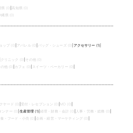
県 (0)
|
高知県 (0)
沖縄県 (0)
ップ (0)
|
アパレル (0)
|
バッグ・シューズ (0)
|
アクセサリー (1)
|
|
クリニック (0)
|
その他 (0)
の他 (0)
|
カフェ (0)
|
スイーツ・ベーカリー (0)
|
クヤード (0)
|
受付・レセプション (0)
|
MD (0)
|
ンナー (0)
|
生産管理 (1)
|
経理・財務・会計 (0)
|
人事・労務・総務 (0)
|
食・フード・小売 (0)
|
企画・経営・マーケティング (0)
|