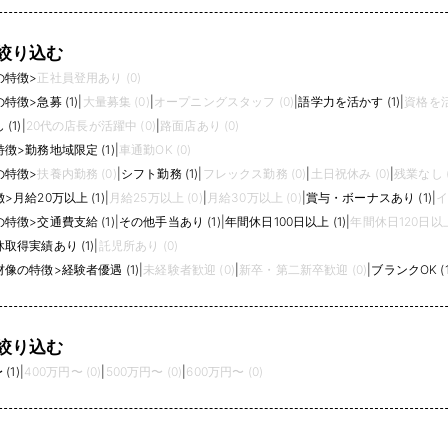
絞り込む
の特徴
>
正社員登用あり (0)
の特徴
>
急募 (1)
|
大量募集 (0)
|
オープニングスタッフ (0)
|
語学力を活かす (1)
|
資格を活
(1)
|
20代の店長が活躍中 (0)
|
路面店あり (0)
特徴
>
勤務地域限定 (1)
|
車通勤OK (0)
の特徴
>
扶養内勤務 (0)
|
シフト勤務 (1)
|
フレックス勤務 (0)
|
土日祝休み (0)
|
残業なし (
徴
>
月給20万以上 (1)
|
月給25万以上 (0)
|
月給30万以上 (0)
|
賞与・ボーナスあり (1)
|
イ
の特徴
>
交通費支給 (1)
|
その他手当あり (1)
|
年間休日100日以上 (1)
|
年間休日120日以上 
取得実績あり (1)
|
託児所あり (0)
材像の特徴
>
経験者優遇 (1)
|
未経験者歓迎 (0)
|
新卒・第二新卒歓迎 (0)
|
ブランクOK (1
絞り込む
(1)
|
400万円〜 (0)
|
500万円〜 (0)
|
600万円〜 (0)