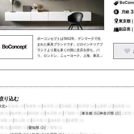
月給
東京都
副店長
ボーコンセプトは1952年、デンマークで生
まれた家具ブランドです。どのインテリアブ
ランドより最も多くの国に支店を持ち、パ
リ、ロンドン、ニューヨーク、上海、東京な
ど現在65カ国以上の国に300店舗以上を展開
している世界的ブランドに成長。1997年にそ
の日本支社としてボーコンセプト・ジャパン
が誕生しました。インテリア業界では最大の
65か国に店舗を展開しています。世界のトレ
ンドを敏感に取り入れて、商品やコンセプト
に取り入れているのでBoConceptで働くこ
絞り込む
とは、世界のトレンドに常に接することを意
東北
>
北海道 (0)
|
青森県 (0)
|
岩手県 (0)
|
宮城県 (0)
|
秋田県 (0)
|
山形県 (0)
|
福島県 (0)
味しています。本拠地・デンマークに自社工
場を持っている為、テーブルなどは全てデン
県 (0)
|
栃木県 (0)
|
群馬県 (0)
|
埼玉県 (0)
|
千葉県 (0)
|
東京都 (5)
|
神奈川県 (2)
|
山梨県 (
マーク製。デザインから生産、販売、配送を
潟県 (0)
|
富山県 (0)
|
石川県 (0)
|
福井県 (0)
|
長野県 (0)
自社内で一括管理を行っているからこそ、商
県 (0)
|
静岡県 (0)
|
愛知県 (2)
|
三重県 (0)
品管理とデザイン性の柔軟性を保つことが出