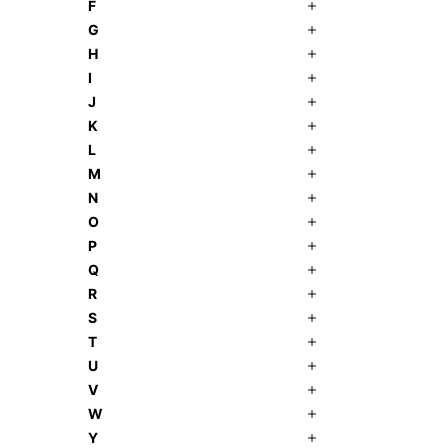
F
G
H
I
J
K
L
M
N
O
P
Q
R
S
T
U
V
W
Y