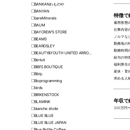
BANKANわものや
BANYAN
特徴で
bareMinerals
雇用形態
BAUM
仕事内容
BAYCREW’S STORE
ノルマなし 
BEAMS
勤務地の
BEARDSLEY
勤務時間
BEAUTY&YOUTH UNITED ARROWS
給与の特
Berluti
福利厚生
BIBI'S BOUTIQUE
産休・育休
Bibiy.
求める人
Bioprogramming
birds
BIRKENSTOCK
年収で
BLAMINK
300万円〜 
blanche étoile
BLUE BLUE
BLUE BLUE JAPAN
Blue Bottle Coffee