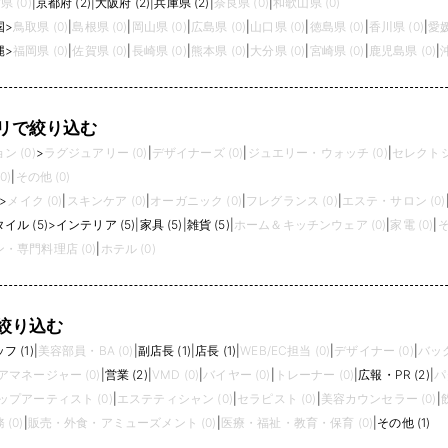
県 (0)
|
京都府 (2)
|
大阪府 (2)
|
兵庫県 (2)
|
奈良県 (0)
|
和歌山県 (0)
来るのです。リテール部門・コントラクト部
門など様々な価値提供の手法を通して、室内
国
>
鳥取県 (0)
|
島根県 (0)
|
岡山県 (0)
|
広島県 (0)
|
山口県 (0)
|
徳島県 (0)
|
香川県 (0)
|
愛媛
用・店舗用の総合的なインテリアデザイン・
縄
>
福岡県 (0)
|
佐賀県 (0)
|
長崎県 (0)
|
熊本県 (0)
|
大分県 (0)
|
宮崎県 (0)
|
鹿児島県 (0)
|
サービスの提供、お客様がパーソナルホーム
を作り出すお手伝いをしております。
リで絞り込む
 (0)
>
ラグジュアリー (0)
|
デザイナーズ (0)
|
ジュエリー・ウォッチ (0)
|
セレクトシ
0)
|
その他 (0)
>
メイク (0)
|
スキンケア (0)
|
オーガニック (0)
|
フレグランス (0)
|
エステ・サロン (0)
イル (5)
>
インテリア (5)
|
家具 (5)
|
雑貨 (5)
|
ホーム＆キッチンウェア (0)
|
家電 (0)
|
そ
・専門料理店 (0)
|
ホテル (0)
絞り込む
 (1)
|
美容部員・BA (0)
|
副店長 (1)
|
店長 (1)
|
WEB/EC担当 (0)
|
デザイナー (0)
|
バック
アマネージャー (0)
|
営業 (2)
|
VMD (0)
|
バイヤー (0)
|
トレーナー (0)
|
広報・PR (2)
|
パ
プアーティスト (0)
|
エステティシャン (0)
|
セラピスト (0)
|
美容カウンセラー (0)
|
(0)
|
販売・外食・アミューズメント (0)
|
医療・福祉・教育・保育 (0)
|
その他 (1)