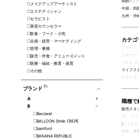
関西
>
滋賀
メイクアップアーティスト
中国・四
エステティシャン
九州・沖
セラピスト
美容カウンセラー
飲食・フード・小売
カテゴ
企画・経営・マーケティング
ファッション
管理・事務
スポーツ (
販売・外食・アミューズメント
コスメ (0)
医療・福祉・教育・保育
ライフスタ
その他
レストラン
(1)
ブランド
A
職種で
B
販売スタッフ
Baccarat
SV・エリ
BALLOON Smile CREPE
|
メイクアッ
bamford
管理・事務 
BANANA REPUBLIC