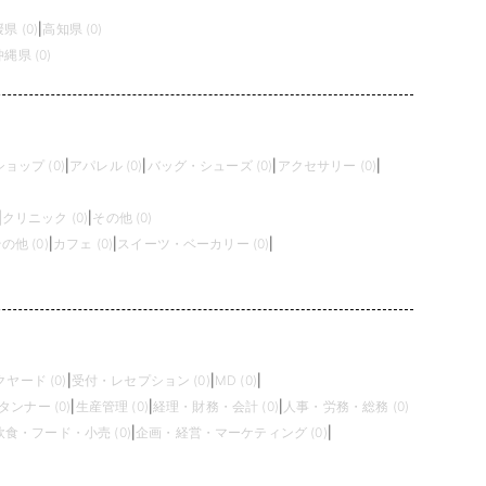
県 (0)
|
高知県 (0)
沖縄県 (0)
ョップ (0)
|
アパレル (0)
|
バッグ・シューズ (0)
|
アクセサリー (0)
|
|
クリニック (0)
|
その他 (0)
の他 (0)
|
カフェ (0)
|
スイーツ・ベーカリー (0)
|
ヤード (0)
|
受付・レセプション (0)
|
MD (0)
|
タンナー (0)
|
生産管理 (0)
|
経理・財務・会計 (0)
|
人事・労務・総務 (0)
飲食・フード・小売 (0)
|
企画・経営・マーケティング (0)
|