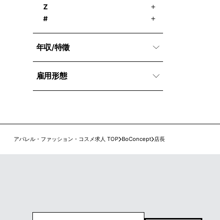
Z
#
年収/特徵
雇用形態
アパレル・ファッション・コスメ求人 TOP
BoConcept
店長