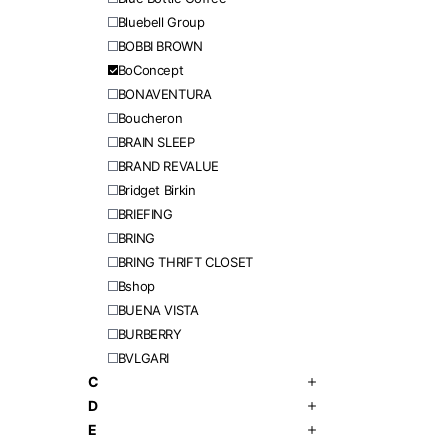
Bluebell Group
BOBBI BROWN
BoConcept
BONAVENTURA
Boucheron
BRAIN SLEEP
BRAND REVALUE
Bridget Birkin
BRIEFING
BRING
BRING THRIFT CLOSET
Bshop
BUENA VISTA
BURBERRY
BVLGARI
C
D
E