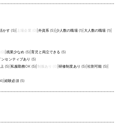
かす (5)
|
上場企業 (0)
|
外資系 (5)
|
少人数の職場 (1)
|
大人数の職場 (1)
|
0)
|
残業少なめ (5)
|
育児と両立できる (5)
インセンティブあり (5)
 (5)
|
私服勤務OK (5)
|
制服あり (0)
|
研修制度あり (5)
|
社割可能 (5)
|
4)
|
経験必須 (5)