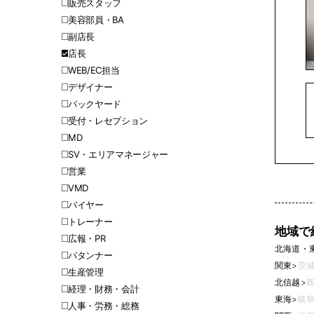
販売スタッフ
美容部員・BA
副店長
店長
WEB/EC担当
デザイナー
バックヤード
受付・レセプション
MD
SV・エリアマネージャー
営業
VMD
バイヤー
トレーナー
地域で
広報・PR
北海道・
パタンナー
関東
>
茨城
生産管理
北信越
>
新
経理・財務・会計
東海
>
岐阜
人事・労務・総務