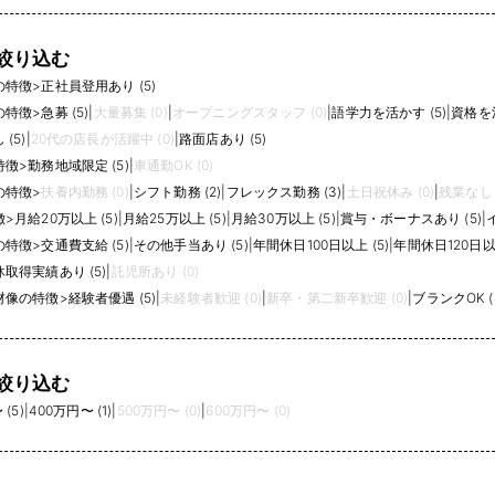
絞り込む
の特徴
>
正社員登用あり (5)
の特徴
>
急募 (5)
|
大量募集 (0)
|
オープニングスタッフ (0)
|
語学力を活かす (5)
|
資格を活
(5)
|
20代の店長が活躍中 (0)
|
路面店あり (5)
特徴
>
勤務地域限定 (5)
|
車通勤OK (0)
の特徴
>
扶養内勤務 (0)
|
シフト勤務 (2)
|
フレックス勤務 (3)
|
土日祝休み (0)
|
残業なし (
徴
>
月給20万以上 (5)
|
月給25万以上 (5)
|
月給30万以上 (5)
|
賞与・ボーナスあり (5)
|
の特徴
>
交通費支給 (5)
|
その他手当あり (5)
|
年間休日100日以上 (5)
|
年間休日120日以上
取得実績あり (5)
|
託児所あり (0)
材像の特徴
>
経験者優遇 (5)
|
未経験者歓迎 (0)
|
新卒・第二新卒歓迎 (0)
|
ブランクOK (
絞り込む
(5)
|
400万円〜 (1)
|
500万円〜 (0)
|
600万円〜 (0)