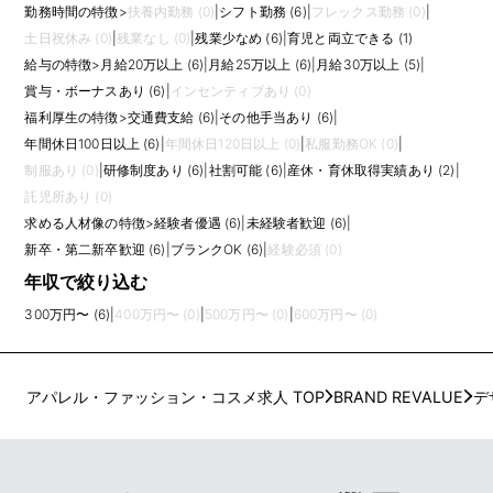
勤務時間の特徴
>
扶養内勤務 (0)
|
シフト勤務 (6)
|
フレックス勤務 (0)
|
土日祝休み (0)
|
残業なし (0)
|
残業少なめ (6)
|
育児と両立できる (1)
給与の特徴
>
月給20万以上 (6)
|
月給25万以上 (6)
|
月給30万以上 (5)
|
賞与・ボーナスあり (6)
|
インセンティブあり (0)
福利厚生の特徴
>
交通費支給 (6)
|
その他手当あり (6)
|
年間休日100日以上 (6)
|
年間休日120日以上 (0)
|
私服勤務OK (0)
|
制服あり (0)
|
研修制度あり (6)
|
社割可能 (6)
|
産休・育休取得実績あり (2)
|
託児所あり (0)
求める人材像の特徴
>
経験者優遇 (6)
|
未経験者歓迎 (6)
|
新卒・第二新卒歓迎 (6)
|
ブランクOK (6)
|
経験必須 (0)
年収で絞り込む
300万円〜 (6)
|
400万円〜 (0)
|
500万円〜 (0)
|
600万円〜 (0)
アパレル・ファッション・コスメ求人 TOP
BRAND REVALUE
デ