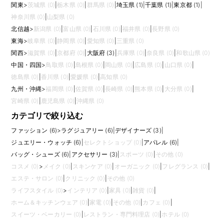
関東
>
茨城県 (0)
|
栃木県 (0)
|
群馬県 (0)
|
埼玉県 (1)
|
千葉県 (1)
|
東京都 (1)
|
神奈川県 (0)
|
山梨県 (0)
北信越
>
新潟県 (0)
|
富山県 (0)
|
石川県 (0)
|
福井県 (0)
|
長野県 (0)
東海
>
岐阜県 (0)
|
静岡県 (0)
|
愛知県 (0)
|
三重県 (0)
関西
>
滋賀県 (0)
|
京都府 (0)
|
大阪府 (3)
|
兵庫県 (0)
|
奈良県 (0)
|
和歌山県 (0)
中国・四国
>
鳥取県 (0)
|
島根県 (0)
|
岡山県 (0)
|
広島県 (0)
|
山口県 (0)
|
徳島県 (0)
|
香川県 (0)
|
愛媛県 (0)
|
高知県 (0)
九州・沖縄
>
福岡県 (0)
|
佐賀県 (0)
|
長崎県 (0)
|
熊本県 (0)
|
大分県 (0)
|
宮崎県 (0)
|
鹿児島県 (0)
|
沖縄県 (0)
カテゴリで絞り込む
ファッション (6)
>
ラグジュアリー (6)
|
デザイナーズ (3)
|
ジュエリー・ウォッチ (6)
|
セレクトショップ (0)
|
アパレル (6)
|
バッグ・シューズ (6)
|
アクセサリー (3)
|
スポーツ (0)
|
その他 (0)
コスメ (0)
>
メイク (0)
|
スキンケア (0)
|
オーガニック (0)
|
フレグランス (0)
|
エステ・サロン (0)
|
クリニック (0)
|
その他 (0)
ライフスタイル (0)
>
インテリア (0)
|
家具 (0)
|
雑貨 (0)
|
ホーム＆キッチンウェア (0)
|
家電 (0)
|
その他 (0)
|
カフェ (0)
|
スイーツ・ベーカリー (0)
|
レストラン・専門料理店 (0)
|
ホテル (0)