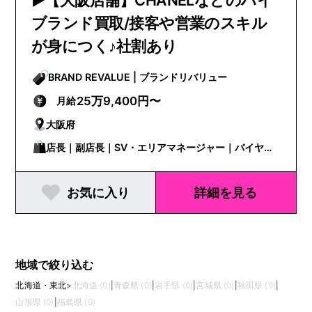
▶【大阪店舗】CHANELなどのハイ
ブランド買取/接客や営業のスキル
が身につく♪社割あり
BRAND REVALUE | ブランドリバリュー
25万9,400円〜
月給
大阪府
店長｜副店長｜SV・エリアマネージャー｜バイヤー
｜その他｜飲食・フード・小売｜営業
お気に入り
詳細を見る
地域で絞り込む
北海道・東北
>
北海道 (0)
|
青森県 (0)
|
岩手県 (0)
|
宮城県 (0)
|
秋田県 (0)
|
山形県 (0)
|
福島県 (0)