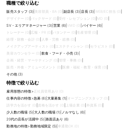
職種で絞り込む
販売スタッフ (3)
|
美容部員・BA (0)
|
副店長 (3)
|
店長 (3)
|
WEB/EC担当 (0)
|
デザイナー (0)
|
バックヤード (0)
|
受付・レセプション (0)
|
MD (0)
|
SV・エリアマネージャー (3)
|
営業 (6)
|
VMD (0)
|
バイヤー (6)
|
トレーナー (0)
|
広報・PR (0)
|
パタンナー (0)
|
生産管理 (0)
|
経理・財務・会計 (0)
|
人事・労務・総務 (0)
|
メイクアップアーティスト (0)
|
エステティシャン (0)
|
セラピスト (0)
|
美容カウンセラー (0)
|
飲食・フード・小売 (3)
|
企画・経営・マーケティング (0)
|
管理・事務 (0)
|
販売・外食・アミューズメント (0)
|
医療・福祉・教育・保育 (0)
|
その他 (3)
特徴で絞り込む
雇用形態の特徴
>
正社員登用あり (0)
仕事内容の特徴
>
急募 (6)
|
大量募集 (1)
|
オープニングスタッフ (0)
|
語学力を活かす (0)
|
資格を活かす (0)
|
上場企業 (0)
|
外資系 (0)
|
少人数の職場 (5)
|
大人数の職場 (1)
|
ノルマなし (6)
|
20代の店長が活躍中 (5)
|
路面店あり (6)
勤務地の特徴
>
勤務地域限定 (5)
|
車通勤OK (0)