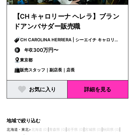
【CH キャロリーナ ヘレラ】ブラン
ドアンバサダー販売職
CH CAROLINA HERRERA | シーエイチ キャロリー
ナ ヘレラ
300万円〜
年収
東京都
販売スタッフ｜副店長｜店長
お気に入り
詳細を見る
地域で絞り込む
北海道・東北
>
北海道 (0)
|
青森県 (0)
|
岩手県 (0)
|
宮城県 (0)
|
秋田県 (0)
|