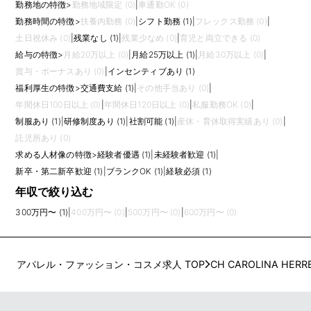
勤務地の特徴
>
勤務地域限定 (0)
|
車通勤OK (0)
勤務時間の特徴
>
扶養内勤務 (0)
|
シフト勤務 (1)
|
フレックス勤務 (0)
|
土日祝休み (0)
|
残業なし (1)
|
残業少なめ (0)
|
育児と両立できる (0)
給与の特徴
>
月給20万以上 (0)
|
月給25万以上 (1)
|
月給30万以上 (0)
|
賞与・ボーナスあり (0)
|
インセンティブあり (1)
福利厚生の特徴
>
交通費支給 (1)
|
その他手当あり (0)
|
年間休日100日以上 (0)
|
年間休日120日以上 (0)
|
私服勤務OK (0)
|
制服あり (1)
|
研修制度あり (1)
|
社割可能 (1)
|
産休・育休取得実績あり (0)
|
託児所あり (0)
求める人材像の特徴
>
経験者優遇 (1)
|
未経験者歓迎 (1)
|
新卒・第二新卒歓迎 (1)
|
ブランクOK (1)
|
経験必須 (1)
年収で絞り込む
300万円〜 (1)
|
400万円〜 (0)
|
500万円〜 (0)
|
600万円〜 (0)
アパレル・ファッション・コスメ求人 TOP
CH CAROLINA HERR