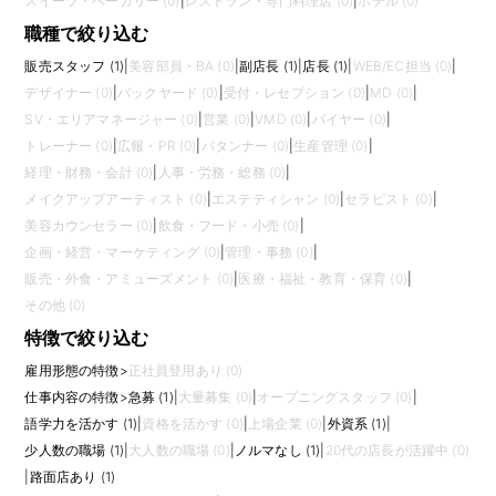
スイーツ・ベーカリー (0)
|
レストラン・専門料理店 (0)
|
ホテル (0)
職種で絞り込む
販売スタッフ (1)
|
美容部員・BA (0)
|
副店長 (1)
|
店長 (1)
|
WEB/EC担当 (0)
|
デザイナー (0)
|
バックヤード (0)
|
受付・レセプション (0)
|
MD (0)
|
SV・エリアマネージャー (0)
|
営業 (0)
|
VMD (0)
|
バイヤー (0)
|
トレーナー (0)
|
広報・PR (0)
|
パタンナー (0)
|
生産管理 (0)
|
経理・財務・会計 (0)
|
人事・労務・総務 (0)
|
メイクアップアーティスト (0)
|
エステティシャン (0)
|
セラピスト (0)
|
美容カウンセラー (0)
|
飲食・フード・小売 (0)
|
企画・経営・マーケティング (0)
|
管理・事務 (0)
|
販売・外食・アミューズメント (0)
|
医療・福祉・教育・保育 (0)
|
その他 (0)
特徴で絞り込む
雇用形態の特徴
>
正社員登用あり (0)
仕事内容の特徴
>
急募 (1)
|
大量募集 (0)
|
オープニングスタッフ (0)
|
語学力を活かす (1)
|
資格を活かす (0)
|
上場企業 (0)
|
外資系 (1)
|
少人数の職場 (1)
|
大人数の職場 (0)
|
ノルマなし (1)
|
20代の店長が活躍中 (0)
|
路面店あり (1)