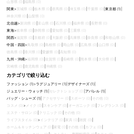
山形県 (0)
|
福島県 (0)
関東
>
茨城県 (0)
|
栃木県 (0)
|
群馬県 (0)
|
埼玉県 (0)
|
千葉県 (0)
|
東京都 (1)
|
神奈川県 (0)
|
山梨県 (0)
北信越
>
新潟県 (0)
|
富山県 (0)
|
石川県 (0)
|
福井県 (0)
|
長野県 (0)
東海
>
岐阜県 (0)
|
静岡県 (0)
|
愛知県 (0)
|
三重県 (0)
関西
>
滋賀県 (0)
|
京都府 (0)
|
大阪府 (0)
|
兵庫県 (0)
|
奈良県 (0)
|
和歌山県 (0)
中国・四国
>
鳥取県 (0)
|
島根県 (0)
|
岡山県 (0)
|
広島県 (0)
|
山口県 (0)
|
徳島県 (0)
|
香川県 (0)
|
愛媛県 (0)
|
高知県 (0)
九州・沖縄
>
福岡県 (0)
|
佐賀県 (0)
|
長崎県 (0)
|
熊本県 (0)
|
大分県 (0)
|
宮崎県 (0)
|
鹿児島県 (0)
|
沖縄県 (0)
カテゴリで絞り込む
ファッション (1)
>
ラグジュアリー (1)
|
デザイナーズ (1)
|
ジュエリー・ウォッチ (1)
|
セレクトショップ (0)
|
アパレル (1)
|
バッグ・シューズ (1)
|
アクセサリー (0)
|
スポーツ (0)
|
その他 (0)
コスメ (0)
>
メイク (0)
|
スキンケア (0)
|
オーガニック (0)
|
フレグランス (0)
|
エステ・サロン (0)
|
クリニック (0)
|
その他 (0)
ライフスタイル (0)
>
インテリア (0)
|
家具 (0)
|
雑貨 (0)
|
ホーム＆キッチンウェア (0)
|
家電 (0)
|
その他 (0)
|
カフェ (0)
|