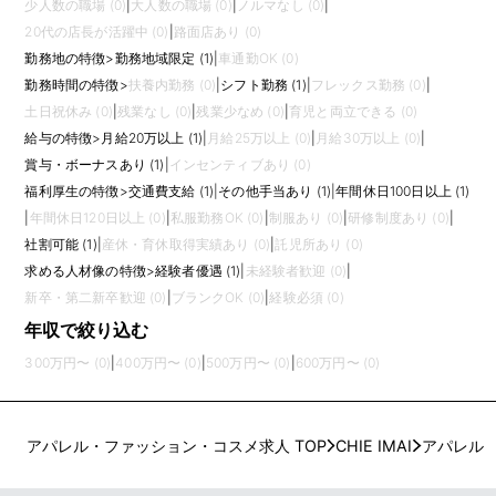
少人数の職場 (0)
|
大人数の職場 (0)
|
ノルマなし (0)
|
20代の店長が活躍中 (0)
|
路面店あり (0)
勤務地の特徴
>
勤務地域限定 (1)
|
車通勤OK (0)
勤務時間の特徴
>
扶養内勤務 (0)
|
シフト勤務 (1)
|
フレックス勤務 (0)
|
土日祝休み (0)
|
残業なし (0)
|
残業少なめ (0)
|
育児と両立できる (0)
給与の特徴
>
月給20万以上 (1)
|
月給25万以上 (0)
|
月給30万以上 (0)
|
賞与・ボーナスあり (1)
|
インセンティブあり (0)
福利厚生の特徴
>
交通費支給 (1)
|
その他手当あり (1)
|
年間休日100日以上 (1)
|
年間休日120日以上 (0)
|
私服勤務OK (0)
|
制服あり (0)
|
研修制度あり (0)
|
社割可能 (1)
|
産休・育休取得実績あり (0)
|
託児所あり (0)
求める人材像の特徴
>
経験者優遇 (1)
|
未経験者歓迎 (0)
|
新卒・第二新卒歓迎 (0)
|
ブランクOK (0)
|
経験必須 (0)
年収で絞り込む
300万円〜 (0)
|
400万円〜 (0)
|
500万円〜 (0)
|
600万円〜 (0)
アパレル・ファッション・コスメ求人 TOP
CHIE IMAI
アパレル