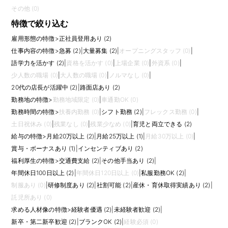
その他 (0)
特徴で絞り込む
雇用形態の特徴
>
正社員登用あり (2)
仕事内容の特徴
>
急募 (2)
|
大量募集 (2)
|
オープニングスタッフ (0)
|
語学力を活かす (2)
|
資格を活かす (0)
|
上場企業 (0)
|
外資系 (0)
|
少人数の職場 (0)
|
大人数の職場 (0)
|
ノルマなし (0)
|
20代の店長が活躍中 (2)
|
路面店あり (2)
勤務地の特徴
>
勤務地域限定 (0)
|
車通勤OK (0)
勤務時間の特徴
>
扶養内勤務 (0)
|
シフト勤務 (2)
|
フレックス勤務 (0)
|
土日祝休み (0)
|
残業なし (0)
|
残業少なめ (0)
|
育児と両立できる (2)
給与の特徴
>
月給20万以上 (2)
|
月給25万以上 (1)
|
月給30万以上 (0)
|
賞与・ボーナスあり (1)
|
インセンティブあり (2)
福利厚生の特徴
>
交通費支給 (2)
|
その他手当あり (2)
|
年間休日100日以上 (2)
|
年間休日120日以上 (0)
|
私服勤務OK (2)
|
制服あり (0)
|
研修制度あり (2)
|
社割可能 (2)
|
産休・育休取得実績あり (2)
|
託児所あり (0)
求める人材像の特徴
>
経験者優遇 (2)
|
未経験者歓迎 (2)
|
新卒・第二新卒歓迎 (2)
|
ブランクOK (2)
|
経験必須 (0)