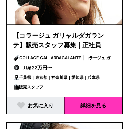
【コラージュ ガリャルダガラン
テ】販売スタッフ募集｜正社員
COLLAGE GALLARDAGALANTE | コラージュ ガリ
ャルダガランテ
22万円〜
月給
千葉県｜東京都｜神奈川県｜愛知県｜兵庫県
販売スタッフ
お気に入り
詳細を見る