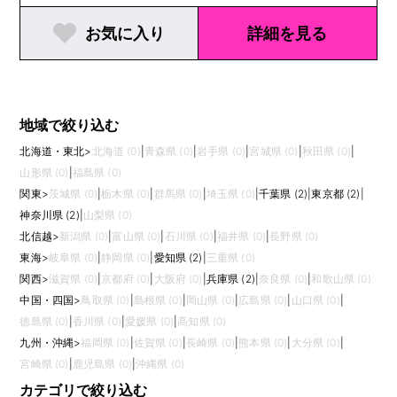
お気に入り
詳細を見る
地域で絞り込む
北海道・東北
>
北海道 (0)
|
青森県 (0)
|
岩手県 (0)
|
宮城県 (0)
|
秋田県 (0)
|
山形県 (0)
|
福島県 (0)
関東
>
茨城県 (0)
|
栃木県 (0)
|
群馬県 (0)
|
埼玉県 (0)
|
千葉県 (2)
|
東京都 (2)
|
神奈川県 (2)
|
山梨県 (0)
北信越
>
新潟県 (0)
|
富山県 (0)
|
石川県 (0)
|
福井県 (0)
|
長野県 (0)
東海
>
岐阜県 (0)
|
静岡県 (0)
|
愛知県 (2)
|
三重県 (0)
関西
>
滋賀県 (0)
|
京都府 (0)
|
大阪府 (0)
|
兵庫県 (2)
|
奈良県 (0)
|
和歌山県 (0)
中国・四国
>
鳥取県 (0)
|
島根県 (0)
|
岡山県 (0)
|
広島県 (0)
|
山口県 (0)
|
徳島県 (0)
|
香川県 (0)
|
愛媛県 (0)
|
高知県 (0)
九州・沖縄
>
福岡県 (0)
|
佐賀県 (0)
|
長崎県 (0)
|
熊本県 (0)
|
大分県 (0)
|
宮崎県 (0)
|
鹿児島県 (0)
|
沖縄県 (0)
カテゴリで絞り込む