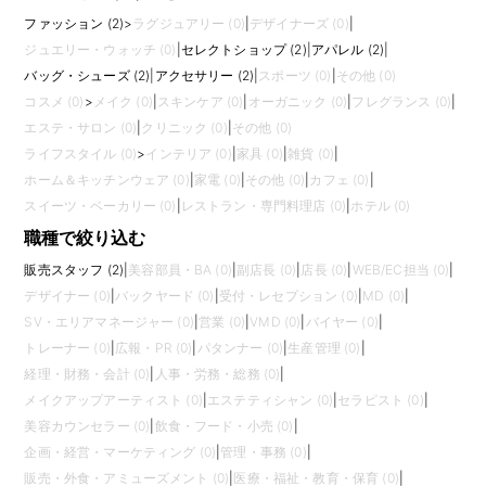
ファッション (2)
>
ラグジュアリー (0)
|
デザイナーズ (0)
|
ジュエリー・ウォッチ (0)
|
セレクトショップ (2)
|
アパレル (2)
|
バッグ・シューズ (2)
|
アクセサリー (2)
|
スポーツ (0)
|
その他 (0)
コスメ (0)
>
メイク (0)
|
スキンケア (0)
|
オーガニック (0)
|
フレグランス (0)
|
エステ・サロン (0)
|
クリニック (0)
|
その他 (0)
ライフスタイル (0)
>
インテリア (0)
|
家具 (0)
|
雑貨 (0)
|
ホーム＆キッチンウェア (0)
|
家電 (0)
|
その他 (0)
|
カフェ (0)
|
スイーツ・ベーカリー (0)
|
レストラン・専門料理店 (0)
|
ホテル (0)
職種で絞り込む
販売スタッフ (2)
|
美容部員・BA (0)
|
副店長 (0)
|
店長 (0)
|
WEB/EC担当 (0)
|
デザイナー (0)
|
バックヤード (0)
|
受付・レセプション (0)
|
MD (0)
|
SV・エリアマネージャー (0)
|
営業 (0)
|
VMD (0)
|
バイヤー (0)
|
トレーナー (0)
|
広報・PR (0)
|
パタンナー (0)
|
生産管理 (0)
|
経理・財務・会計 (0)
|
人事・労務・総務 (0)
|
メイクアップアーティスト (0)
|
エステティシャン (0)
|
セラピスト (0)
|
美容カウンセラー (0)
|
飲食・フード・小売 (0)
|
企画・経営・マーケティング (0)
|
管理・事務 (0)
|
販売・外食・アミューズメント (0)
|
医療・福祉・教育・保育 (0)
|