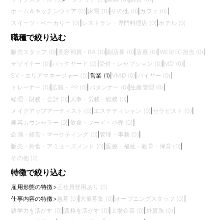
ホーム＆キッチンウェア (0)
|
家電 (0)
|
その他 (0)
|
カフェ (0)
|
スイーツ・ベーカリー (0)
|
レストラン・専門料理店 (0)
|
ホテル (0)
職種で絞り込む
販売スタッフ (0)
|
美容部員・BA (0)
|
副店長 (0)
|
店長 (0)
|
WEB/EC担当 (0)
|
デザイナー (0)
|
バックヤード (0)
|
受付・レセプション (0)
|
MD (0)
|
SV・エリアマネージャー (0)
|
営業 (1)
|
VMD (0)
|
バイヤー (0)
|
トレーナー (0)
|
広報・PR (0)
|
パタンナー (0)
|
生産管理 (0)
|
経理・財務・会計 (0)
|
人事・労務・総務 (0)
|
メイクアップアーティスト (0)
|
エステティシャン (0)
|
セラピスト (0)
|
美容カウンセラー (0)
|
飲食・フード・小売 (0)
|
企画・経営・マーケティング (0)
|
管理・事務 (0)
|
販売・外食・アミューズメント (0)
|
医療・福祉・教育・保育 (0)
|
その他 (0)
特徴で絞り込む
雇用形態の特徴
>
正社員登用あり (0)
仕事内容の特徴
>
急募 (0)
|
大量募集 (0)
|
オープニングスタッフ (0)
|
語学力を活かす (0)
|
資格を活かす (0)
|
上場企業 (0)
|
外資系 (0)
|