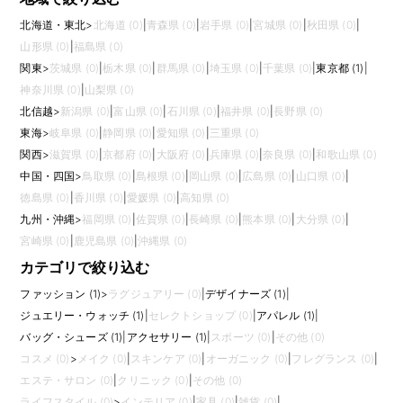
北海道・東北
>
北海道 (0)
|
青森県 (0)
|
岩手県 (0)
|
宮城県 (0)
|
秋田県 (0)
|
山形県 (0)
|
福島県 (0)
関東
>
茨城県 (0)
|
栃木県 (0)
|
群馬県 (0)
|
埼玉県 (0)
|
千葉県 (0)
|
東京都 (1)
|
神奈川県 (0)
|
山梨県 (0)
北信越
>
新潟県 (0)
|
富山県 (0)
|
石川県 (0)
|
福井県 (0)
|
長野県 (0)
東海
>
岐阜県 (0)
|
静岡県 (0)
|
愛知県 (0)
|
三重県 (0)
関西
>
滋賀県 (0)
|
京都府 (0)
|
大阪府 (0)
|
兵庫県 (0)
|
奈良県 (0)
|
和歌山県 (0)
中国・四国
>
鳥取県 (0)
|
島根県 (0)
|
岡山県 (0)
|
広島県 (0)
|
山口県 (0)
|
徳島県 (0)
|
香川県 (0)
|
愛媛県 (0)
|
高知県 (0)
九州・沖縄
>
福岡県 (0)
|
佐賀県 (0)
|
長崎県 (0)
|
熊本県 (0)
|
大分県 (0)
|
宮崎県 (0)
|
鹿児島県 (0)
|
沖縄県 (0)
カテゴリで絞り込む
ファッション (1)
>
ラグジュアリー (0)
|
デザイナーズ (1)
|
ジュエリー・ウォッチ (1)
|
セレクトショップ (0)
|
アパレル (1)
|
バッグ・シューズ (1)
|
アクセサリー (1)
|
スポーツ (0)
|
その他 (0)
コスメ (0)
>
メイク (0)
|
スキンケア (0)
|
オーガニック (0)
|
フレグランス (0)
|
エステ・サロン (0)
|
クリニック (0)
|
その他 (0)
ライフスタイル (0)
>
インテリア (0)
|
家具 (0)
|
雑貨 (0)
|