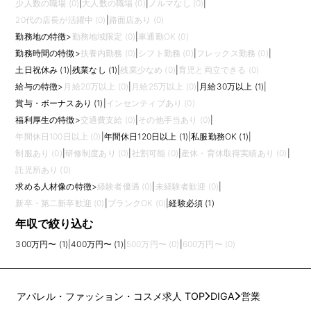
少人数の職場 (0)
|
大人数の職場 (0)
|
ノルマなし (0)
|
20代の店長が活躍中 (0)
|
路面店あり (0)
勤務地の特徴
>
勤務地域限定 (0)
|
車通勤OK (0)
勤務時間の特徴
>
扶養内勤務 (0)
|
シフト勤務 (0)
|
フレックス勤務 (0)
|
土日祝休み (1)
|
残業なし (1)
|
残業少なめ (0)
|
育児と両立できる (0)
給与の特徴
>
月給20万以上 (0)
|
月給25万以上 (0)
|
月給30万以上 (1)
|
賞与・ボーナスあり (1)
|
インセンティブあり (0)
福利厚生の特徴
>
交通費支給 (0)
|
その他手当あり (0)
|
年間休日100日以上 (0)
|
年間休日120日以上 (1)
|
私服勤務OK (1)
|
制服あり (0)
|
研修制度あり (0)
|
社割可能 (0)
|
産休・育休取得実績あり (0)
|
託児所あり (0)
求める人材像の特徴
>
経験者優遇 (0)
|
未経験者歓迎 (0)
|
新卒・第二新卒歓迎 (0)
|
ブランクOK (0)
|
経験必須 (1)
年収で絞り込む
300万円〜 (1)
|
400万円〜 (1)
|
500万円〜 (0)
|
600万円〜 (0)
アパレル・ファッション・コスメ求人 TOP
DIGA
営業