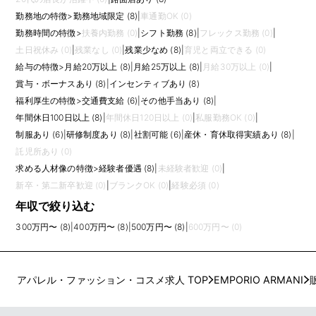
勤務地の特徴
>
勤務地域限定 (8)
|
車通勤OK (0)
勤務時間の特徴
>
扶養内勤務 (0)
|
シフト勤務 (8)
|
フレックス勤務 (0)
|
土日祝休み (0)
|
残業なし (0)
|
残業少なめ (8)
|
育児と両立できる (0)
給与の特徴
>
月給20万以上 (8)
|
月給25万以上 (8)
|
月給30万以上 (0)
|
賞与・ボーナスあり (8)
|
インセンティブあり (8)
福利厚生の特徴
>
交通費支給 (6)
|
その他手当あり (8)
|
年間休日100日以上 (8)
|
年間休日120日以上 (0)
|
私服勤務OK (0)
|
制服あり (6)
|
研修制度あり (8)
|
社割可能 (6)
|
産休・育休取得実績あり (8)
|
託児所あり (0)
求める人材像の特徴
>
経験者優遇 (8)
|
未経験者歓迎 (0)
|
新卒・第二新卒歓迎 (0)
|
ブランクOK (0)
|
経験必須 (0)
年収で絞り込む
300万円〜 (8)
|
400万円〜 (8)
|
500万円〜 (8)
|
600万円〜 (0)
アパレル・ファッション・コスメ求人 TOP
EMPORIO ARMANI