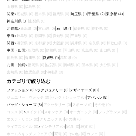
山形県 (0)
|
福島県 (0)
関東
>
茨城県 (0)
|
栃木県 (0)
|
群馬県 (0)
|
埼玉県 (1)
|
千葉県 (2)
|
東京都 (4)
|
神奈川県 (3)
|
山梨県 (0)
北信越
>
新潟県 (0)
|
富山県 (0)
|
石川県 (1)
|
福井県 (0)
|
長野県 (0)
東海
>
岐阜県 (0)
|
静岡県 (0)
|
愛知県 (0)
|
三重県 (0)
関西
>
滋賀県 (0)
|
京都府 (0)
|
大阪府 (0)
|
兵庫県 (0)
|
奈良県 (0)
|
和歌山県 (0)
中国・四国
>
鳥取県 (0)
|
島根県 (0)
|
岡山県 (0)
|
広島県 (0)
|
山口県 (0)
|
徳島県 (0)
|
香川県 (0)
|
愛媛県 (1)
|
高知県 (0)
九州・沖縄
>
福岡県 (0)
|
佐賀県 (0)
|
長崎県 (0)
|
熊本県 (0)
|
大分県 (0)
|
宮崎県 (0)
|
鹿児島県 (0)
|
沖縄県 (0)
カテゴリで絞り込む
ファッション (8)
>
ラグジュアリー (8)
|
デザイナーズ (8)
|
ジュエリー・ウォッチ (0)
|
セレクトショップ (0)
|
アパレル (8)
|
バッグ・シューズ (8)
|
アクセサリー (0)
|
スポーツ (0)
|
その他 (0)
コスメ (0)
>
メイク (0)
|
スキンケア (0)
|
オーガニック (0)
|
フレグランス (0)
|
エステ・サロン (0)
|
クリニック (0)
|
その他 (0)
ライフスタイル (0)
>
インテリア (0)
|
家具 (0)
|
雑貨 (0)
|
ホーム＆キッチンウェア (0)
|
家電 (0)
|
その他 (0)
|
カフェ (0)
|