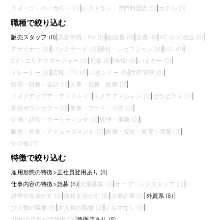
スイーツ・ベーカリー (0)
|
レストラン・専門料理店 (0)
|
ホテル (0)
職種で絞り込む
販売スタッフ (8)
|
美容部員・BA (0)
|
副店長 (0)
|
店長 (0)
|
WEB/EC担当 (0)
|
デザイナー (0)
|
バックヤード (0)
|
受付・レセプション (0)
|
MD (0)
|
SV・エリアマネージャー (0)
|
営業 (0)
|
VMD (0)
|
バイヤー (0)
|
トレーナー (0)
|
広報・PR (0)
|
パタンナー (0)
|
生産管理 (0)
|
経理・財務・会計 (0)
|
人事・労務・総務 (0)
|
メイクアップアーティスト (0)
|
エステティシャン (0)
|
セラピスト (0)
|
美容カウンセラー (0)
|
飲食・フード・小売 (0)
|
企画・経営・マーケティング (0)
|
管理・事務 (0)
|
販売・外食・アミューズメント (0)
|
医療・福祉・教育・保育 (0)
|
その他 (0)
特徴で絞り込む
雇用形態の特徴
>
正社員登用あり (8)
仕事内容の特徴
>
急募 (8)
|
大量募集 (0)
|
オープニングスタッフ (0)
|
語学力を活かす (0)
|
資格を活かす (0)
|
上場企業 (0)
|
外資系 (8)
|
少人数の職場 (0)
|
大人数の職場 (0)
|
ノルマなし (0)
|
20代の店長が活躍中 (0)
|
路面店あり (8)