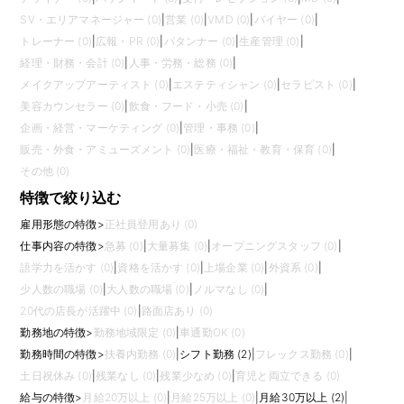
SV・エリアマネージャー (0)
|
営業 (0)
|
VMD (0)
|
バイヤー (0)
|
トレーナー (0)
|
広報・PR (0)
|
パタンナー (0)
|
生産管理 (0)
|
経理・財務・会計 (0)
|
人事・労務・総務 (0)
|
メイクアップアーティスト (0)
|
エステティシャン (0)
|
セラピスト (0)
|
美容カウンセラー (0)
|
飲食・フード・小売 (0)
|
企画・経営・マーケティング (0)
|
管理・事務 (0)
|
販売・外食・アミューズメント (0)
|
医療・福祉・教育・保育 (0)
|
その他 (0)
特徴で絞り込む
雇用形態の特徴
>
正社員登用あり (0)
仕事内容の特徴
>
急募 (0)
|
大量募集 (0)
|
オープニングスタッフ (0)
|
語学力を活かす (0)
|
資格を活かす (0)
|
上場企業 (0)
|
外資系 (0)
|
少人数の職場 (0)
|
大人数の職場 (0)
|
ノルマなし (0)
|
20代の店長が活躍中 (0)
|
路面店あり (0)
勤務地の特徴
>
勤務地域限定 (0)
|
車通勤OK (0)
勤務時間の特徴
>
扶養内勤務 (0)
|
シフト勤務 (2)
|
フレックス勤務 (0)
|
土日祝休み (0)
|
残業なし (0)
|
残業少なめ (0)
|
育児と両立できる (0)
給与の特徴
>
月給20万以上 (0)
|
月給25万以上 (0)
|
月給30万以上 (2)
|