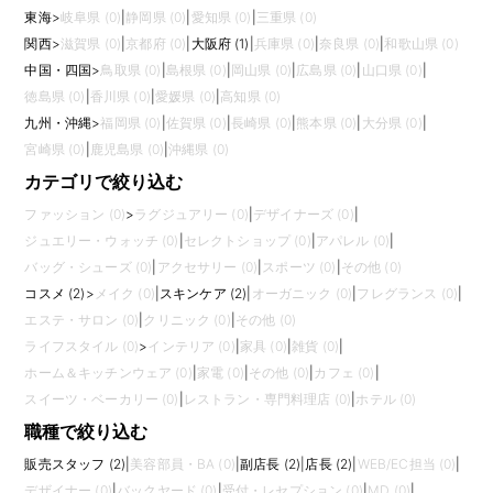
東海
>
岐阜県 (0)
|
静岡県 (0)
|
愛知県 (0)
|
三重県 (0)
関西
>
滋賀県 (0)
|
京都府 (0)
|
大阪府 (1)
|
兵庫県 (0)
|
奈良県 (0)
|
和歌山県 (0)
中国・四国
>
鳥取県 (0)
|
島根県 (0)
|
岡山県 (0)
|
広島県 (0)
|
山口県 (0)
|
徳島県 (0)
|
香川県 (0)
|
愛媛県 (0)
|
高知県 (0)
九州・沖縄
>
福岡県 (0)
|
佐賀県 (0)
|
長崎県 (0)
|
熊本県 (0)
|
大分県 (0)
|
宮崎県 (0)
|
鹿児島県 (0)
|
沖縄県 (0)
カテゴリで絞り込む
ファッション (0)
>
ラグジュアリー (0)
|
デザイナーズ (0)
|
ジュエリー・ウォッチ (0)
|
セレクトショップ (0)
|
アパレル (0)
|
バッグ・シューズ (0)
|
アクセサリー (0)
|
スポーツ (0)
|
その他 (0)
コスメ (2)
>
メイク (0)
|
スキンケア (2)
|
オーガニック (0)
|
フレグランス (0)
|
エステ・サロン (0)
|
クリニック (0)
|
その他 (0)
ライフスタイル (0)
>
インテリア (0)
|
家具 (0)
|
雑貨 (0)
|
ホーム＆キッチンウェア (0)
|
家電 (0)
|
その他 (0)
|
カフェ (0)
|
スイーツ・ベーカリー (0)
|
レストラン・専門料理店 (0)
|
ホテル (0)
職種で絞り込む
販売スタッフ (2)
|
美容部員・BA (0)
|
副店長 (2)
|
店長 (2)
|
WEB/EC担当 (0)
|
デザイナー (0)
|
バックヤード (0)
|
受付・レセプション (0)
|
MD (0)
|