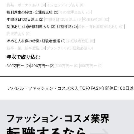
賞与・ボーナスあり (0)
|
インセンティブあり (0)
福利厚生の特徴
>
交通費支給 (2)
|
その他手当あり (0)
|
年間休日100日以上 (2)
|
年間休日120日以上 (0)
|
私服勤務OK (0)
|
制服あり (2)
|
研修制度あり (2)
|
社割可能 (2)
|
産休・育休取得実績あり (0)
|
託児所あり (0)
求める人材像の特徴
>
経験者優遇 (2)
|
未経験者歓迎 (0)
|
新卒・第二新卒歓迎 (0)
|
ブランクOK (0)
|
経験必須 (0)
年収で絞り込む
300万円〜 (2)
|
400万円〜 (2)
|
500万円〜 (0)
|
600万円〜 (0)
アパレル・ファッション・コスメ求人 TOP
FAS
年間休日100日