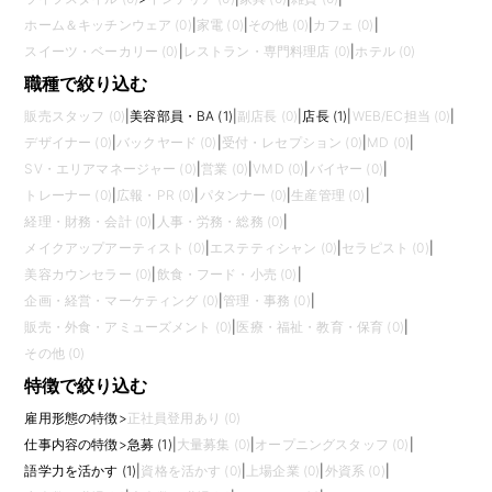
ホーム＆キッチンウェア (0)
|
家電 (0)
|
その他 (0)
|
カフェ (0)
|
スイーツ・ベーカリー (0)
|
レストラン・専門料理店 (0)
|
ホテル (0)
職種で絞り込む
販売スタッフ (0)
|
美容部員・BA (1)
|
副店長 (0)
|
店長 (1)
|
WEB/EC担当 (0)
|
デザイナー (0)
|
バックヤード (0)
|
受付・レセプション (0)
|
MD (0)
|
SV・エリアマネージャー (0)
|
営業 (0)
|
VMD (0)
|
バイヤー (0)
|
トレーナー (0)
|
広報・PR (0)
|
パタンナー (0)
|
生産管理 (0)
|
経理・財務・会計 (0)
|
人事・労務・総務 (0)
|
メイクアップアーティスト (0)
|
エステティシャン (0)
|
セラピスト (0)
|
美容カウンセラー (0)
|
飲食・フード・小売 (0)
|
企画・経営・マーケティング (0)
|
管理・事務 (0)
|
販売・外食・アミューズメント (0)
|
医療・福祉・教育・保育 (0)
|
その他 (0)
特徴で絞り込む
雇用形態の特徴
>
正社員登用あり (0)
仕事内容の特徴
>
急募 (1)
|
大量募集 (0)
|
オープニングスタッフ (0)
|
語学力を活かす (1)
|
資格を活かす (0)
|
上場企業 (0)
|
外資系 (0)
|