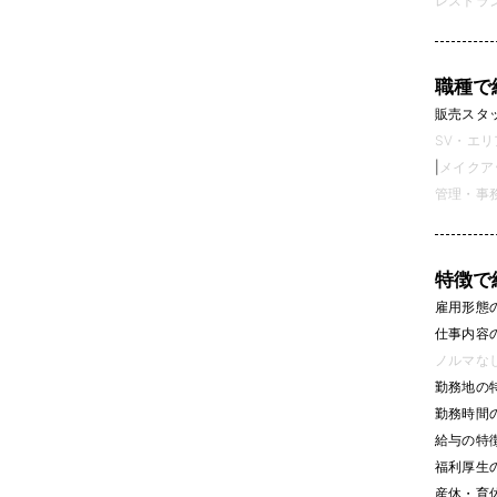
レストラン
職種で
販売スタッフ
SV・エリ
|
メイクアッ
管理・事務 
特徴で
雇用形態
仕事内容
ノルマなし 
勤務地の
勤務時間
給与の特
福利厚生
産休・育休