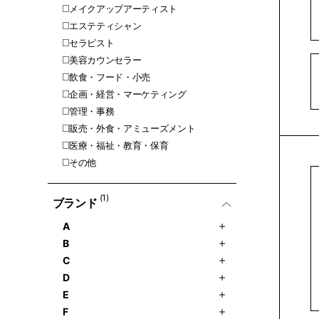
メイクアップアーティスト
エステティシャン
セラピスト
美容カウンセラー
飲食・フード・小売
企画・経営・マーケティング
管理・事務
販売・外食・アミューズメント
医療・福祉・教育・保育
その他
(1)
ブランド
A
B
C
D
E
F