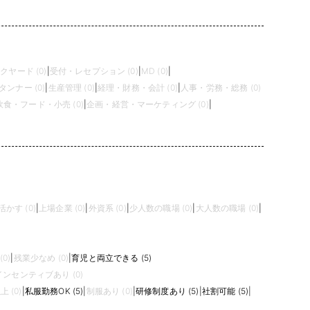
クヤード (0)
|
受付・レセプション (0)
|
MD (0)
|
タンナー (0)
|
生産管理 (0)
|
経理・財務・会計 (0)
|
人事・労務・総務 (0)
飲食・フード・小売 (0)
|
企画・経営・マーケティング (0)
|
かす (0)
|
上場企業 (0)
|
外資系 (0)
|
少人数の職場 (0)
|
大人数の職場 (0)
|
0)
|
残業少なめ (0)
|
育児と両立できる (5)
インセンティブあり (0)
 (0)
|
私服勤務OK (5)
|
制服あり (0)
|
研修制度あり (5)
|
社割可能 (5)
|