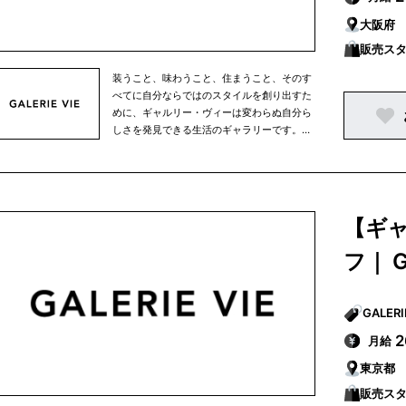
大阪府
販売ス
装うこと、味わうこと、住まうこと、そのす
べてに自分ならではのスタイルを創り出すた
めに、ギャルリー・ヴィーは変わらぬ自分ら
しさを発見できる生活のギャラリーです。余
計なモノすべてが削ぎ落とされた空間、時の
流れを知らせる自然の光、デザインが過ぎな
いウェア、季節が感じられるやさしい色、装
いによろこびを与えてくれるアクセサリー、
旅を楽しむような個性的なグッズ、イマジネ
【ギ
ーションがふくらむ、美しい時間。すべては
パーソナリティーを表わすために。
フ｜ G
月給
東京都
販売ス