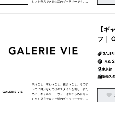
しさを発見できる生活のギャラリーです。余
計なモノすべてが削ぎ落とされた空間、時の
流れを知らせる自然の光、デザインが過ぎな
いウェア、季節が感じられるやさしい色、装
いによろこびを与えてくれるアクセサリー、
旅を楽しむような個性的なグッズ、イマジネ
【ギ
ーションがふくらむ、美しい時間。すべては
パーソナリティーを表わすために。
フ｜ G
月給
東京都
販売ス
装うこと、味わうこと、住まうこと、そのす
べてに自分ならではのスタイルを創り出すた
めに、ギャルリー・ヴィーは変わらぬ自分ら
しさを発見できる生活のギャラリーです。余
計なモノすべてが削ぎ落とされた空間、時の
流れを知らせる自然の光、デザインが過ぎな
いウェア、季節が感じられるやさしい色、装