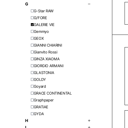
G
G-Star RAW
G/FORE
GALERIE VIE
Gemmyo
GEOX
GIANNI CHIARINI
Gianvito Rossi
GINZA XIAOMA
GIORGIO ARMANI
GLASTONIA
GOLDY
Goyard
GRACE CONTINENTAL
Graphpaper
GRATiAE
GYDA
H
I