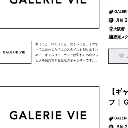
月給
大阪府
販売ス
装うこと、味わうこと、住まうこと、そのす
べてに自分ならではのスタイルを創り出すた
めに、ギャルリー・ヴィーは変わらぬ自分ら
しさを発見できる生活のギャラリーです。余
計なモノすべてが削ぎ落とされた空間、時の
流れを知らせる自然の光、デザインが過ぎな
いウェア、季節が感じられるやさしい色、装
いによろこびを与えてくれるアクセサリー、
旅を楽しむような個性的なグッズ、イマジネ
【ギ
ーションがふくらむ、美しい時間。すべては
パーソナリティーを表わすために。
フ｜ G
月給