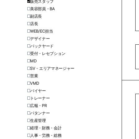
販売スタッフ
美容部員・BA
副店長
店長
WEB/EC担当
デザイナー
バックヤード
受付・レセプション
MD
SV・エリアマネージャー
営業
VMD
バイヤー
トレーナー
広報・PR
パタンナー
生産管理
経理・財務・会計
人事・労務・総務