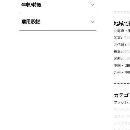
年収/特徵
雇用形態
地域で
北海道・
関東
>
茨城
北信越
>
新
東海
>
岐阜
関西
>
滋賀
中国・四
九州・沖
カテゴ
ファッション
スポーツ (
コスメ (0)
ライフスタ