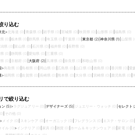
いによろこびを与えてくれるアクセサリー、
旅を楽しむような個性的なグッズ、イマジネ
ーションがふくらむ、美しい時間。すべては
パーソナリティーを表わすために。
絞り込む
東北
>
北海道 (0)
|
青森県 (0)
|
岩手県 (0)
|
宮城県 (0)
|
秋田県 (0)
|
山形県 (0)
|
福島県 (0)
県 (0)
|
栃木県 (0)
|
群馬県 (0)
|
埼玉県 (0)
|
千葉県 (0)
|
東京都 (2)
|
神奈川県 (1)
|
山梨県 (
潟県 (0)
|
富山県 (0)
|
石川県 (0)
|
福井県 (0)
|
長野県 (0)
県 (0)
|
静岡県 (0)
|
愛知県 (0)
|
三重県 (0)
県 (0)
|
京都府 (0)
|
大阪府 (2)
|
兵庫県 (0)
|
奈良県 (0)
|
和歌山県 (0)
国
>
鳥取県 (0)
|
島根県 (0)
|
岡山県 (0)
|
広島県 (0)
|
山口県 (0)
|
徳島県 (0)
|
香川県 (0)
|
愛媛
縄
>
福岡県 (0)
|
佐賀県 (0)
|
長崎県 (0)
|
熊本県 (0)
|
大分県 (0)
|
宮崎県 (0)
|
鹿児島県 (0)
|
リで絞り込む
 (5)
>
ラグジュアリー (0)
|
デザイナーズ (5)
|
ジュエリー・ウォッチ (0)
|
セレクトシ
0)
|
その他 (0)
>
メイク (0)
|
スキンケア (0)
|
オーガニック (0)
|
フレグランス (0)
|
エステ・サロン (0)
イル (0)
>
インテリア (0)
|
家具 (0)
|
雑貨 (0)
|
ホーム＆キッチンウェア (0)
|
家電 (0)
|
そ