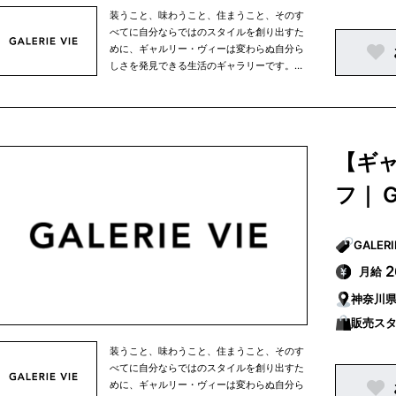
装うこと、味わうこと、住まうこと、そのす
べてに自分ならではのスタイルを創り出すた
めに、ギャルリー・ヴィーは変わらぬ自分ら
しさを発見できる生活のギャラリーです。余
計なモノすべてが削ぎ落とされた空間、時の
流れを知らせる自然の光、デザインが過ぎな
いウェア、季節が感じられるやさしい色、装
いによろこびを与えてくれるアクセサリー、
旅を楽しむような個性的なグッズ、イマジネ
【ギ
ーションがふくらむ、美しい時間。すべては
パーソナリティーを表わすために。
フ｜ G
月給
神奈川
販売ス
装うこと、味わうこと、住まうこと、そのす
べてに自分ならではのスタイルを創り出すた
めに、ギャルリー・ヴィーは変わらぬ自分ら