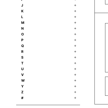
J
K
L
M
N
O
P
Q
R
S
T
U
V
W
Y
Z
#