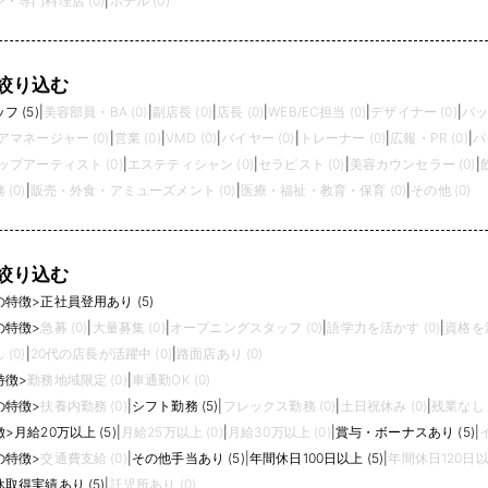
・専門料理店 (0)
|
ホテル (0)
絞り込む
 (5)
|
美容部員・BA (0)
|
副店長 (0)
|
店長 (0)
|
WEB/EC担当 (0)
|
デザイナー (0)
|
バッ
アマネージャー (0)
|
営業 (0)
|
VMD (0)
|
バイヤー (0)
|
トレーナー (0)
|
広報・PR (0)
|
パ
プアーティスト (0)
|
エステティシャン (0)
|
セラピスト (0)
|
美容カウンセラー (0)
|
(0)
|
販売・外食・アミューズメント (0)
|
医療・福祉・教育・保育 (0)
|
その他 (0)
絞り込む
の特徴
>
正社員登用あり (5)
の特徴
>
急募 (0)
|
大量募集 (0)
|
オープニングスタッフ (0)
|
語学力を活かす (0)
|
資格を活
(0)
|
20代の店長が活躍中 (0)
|
路面店あり (0)
特徴
>
勤務地域限定 (0)
|
車通勤OK (0)
の特徴
>
扶養内勤務 (0)
|
シフト勤務 (5)
|
フレックス勤務 (0)
|
土日祝休み (0)
|
残業なし (
徴
>
月給20万以上 (5)
|
月給25万以上 (0)
|
月給30万以上 (0)
|
賞与・ボーナスあり (5)
|
の特徴
>
交通費支給 (0)
|
その他手当あり (5)
|
年間休日100日以上 (5)
|
年間休日120日以上
取得実績あり (5)
|
託児所あり (0)