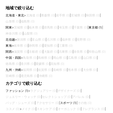
地域で絞り込む
北海道・東北
>
北海道 (0)
|
青森県 (0)
|
岩手県 (0)
|
宮城県 (0)
|
秋田県 (0)
|
山形県 (0)
|
福島県 (0)
関東
>
茨城県 (0)
|
栃木県 (0)
|
群馬県 (0)
|
埼玉県 (0)
|
千葉県 (0)
|
東京都 (1)
|
神奈川県 (0)
|
山梨県 (0)
北信越
>
新潟県 (0)
|
富山県 (0)
|
石川県 (0)
|
福井県 (0)
|
長野県 (0)
東海
>
岐阜県 (0)
|
静岡県 (0)
|
愛知県 (0)
|
三重県 (0)
関西
>
滋賀県 (0)
|
京都府 (0)
|
大阪府 (0)
|
兵庫県 (0)
|
奈良県 (0)
|
和歌山県 (0)
中国・四国
>
鳥取県 (0)
|
島根県 (0)
|
岡山県 (0)
|
広島県 (0)
|
山口県 (0)
|
徳島県 (0)
|
香川県 (0)
|
愛媛県 (0)
|
高知県 (0)
九州・沖縄
>
福岡県 (0)
|
佐賀県 (0)
|
長崎県 (0)
|
熊本県 (0)
|
大分県 (0)
|
宮崎県 (0)
|
鹿児島県 (0)
|
沖縄県 (0)
カテゴリで絞り込む
ファッション (1)
>
ラグジュアリー (0)
|
デザイナーズ (0)
|
ジュエリー・ウォッチ (0)
|
セレクトショップ (0)
|
アパレル (0)
|
バッグ・シューズ (0)
|
アクセサリー (0)
|
スポーツ (1)
|
その他 (0)
コスメ (0)
>
メイク (0)
|
スキンケア (0)
|
オーガニック (0)
|
フレグランス (0)
|