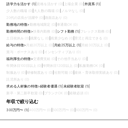
語学力を活かす (1)
|
資格を活かす (0)
|
上場企業 (0)
|
外資系 (1)
|
少人数の職場 (0)
|
大人数の職場 (0)
|
ノルマなし (0)
|
20代の店長が活躍中 (0)
|
路面店あり (0)
勤務地の特徴
>
勤務地域限定 (0)
|
車通勤OK (0)
勤務時間の特徴
>
扶養内勤務 (0)
|
シフト勤務 (1)
|
フレックス勤務 (0)
|
土日祝休み (0)
|
残業なし (0)
|
残業少なめ (0)
|
育児と両立できる (0)
給与の特徴
>
月給20万以上 (0)
|
月給25万以上 (1)
|
月給30万以上 (0)
|
賞与・ボーナスあり (0)
|
インセンティブあり (0)
福利厚生の特徴
>
交通費支給 (0)
|
その他手当あり (0)
|
年間休日100日以上 (0)
|
年間休日120日以上 (0)
|
私服勤務OK (0)
|
制服あり (0)
|
研修制度あり (0)
|
社割可能 (0)
|
産休・育休取得実績あり (0)
|
託児所あり (0)
求める人材像の特徴
>
経験者優遇 (1)
|
未経験者歓迎 (1)
|
新卒・第二新卒歓迎 (0)
|
ブランクOK (0)
|
経験必須 (0)
年収で絞り込む
300万円〜 (1)
|
400万円〜 (0)
|
500万円〜 (0)
|
600万円〜 (0)