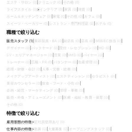
エステ・サロン (0)
|
クリニック (0)
|
その他 (0)
ライフスタイル (0)
>
インテリア (0)
|
家具 (0)
|
雑貨 (0)
|
ホーム＆キッチンウェア (0)
|
家電 (0)
|
その他 (0)
|
カフェ (0)
|
スイーツ・ベーカリー (0)
|
レストラン・専門料理店 (0)
|
ホテル (0)
職種で絞り込む
販売スタッフ (1)
|
美容部員・BA (0)
|
副店長 (0)
|
店長 (0)
|
WEB/EC担当 (0)
|
デザイナー (0)
|
バックヤード (0)
|
受付・レセプション (0)
|
MD (0)
|
SV・エリアマネージャー (0)
|
営業 (0)
|
VMD (0)
|
バイヤー (0)
|
トレーナー (0)
|
広報・PR (0)
|
パタンナー (0)
|
生産管理 (0)
|
経理・財務・会計 (0)
|
人事・労務・総務 (0)
|
メイクアップアーティスト (0)
|
エステティシャン (0)
|
セラピスト (0)
|
美容カウンセラー (0)
|
飲食・フード・小売 (0)
|
企画・経営・マーケティング (0)
|
管理・事務 (0)
|
販売・外食・アミューズメント (0)
|
医療・福祉・教育・保育 (0)
|
その他 (0)
特徴で絞り込む
雇用形態の特徴
>
正社員登用あり (0)
仕事内容の特徴
>
急募 (0)
|
大量募集 (0)
|
オープニングスタッフ (0)
|