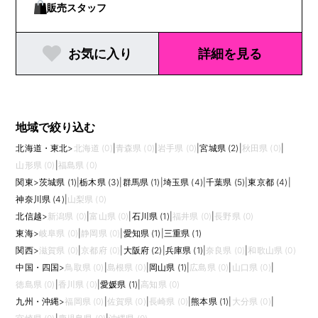
販売スタッフ
お気に入り
詳細を見る
地域で絞り込む
北海道・東北
>
北海道 (0)
|
青森県 (0)
|
岩手県 (0)
|
宮城県 (2)
|
秋田県 (0)
|
山形県 (0)
|
福島県 (0)
関東
>
茨城県 (1)
|
栃木県 (3)
|
群馬県 (1)
|
埼玉県 (4)
|
千葉県 (5)
|
東京都 (4)
|
神奈川県 (4)
|
山梨県 (0)
北信越
>
新潟県 (0)
|
富山県 (0)
|
石川県 (1)
|
福井県 (0)
|
長野県 (0)
東海
>
岐阜県 (0)
|
静岡県 (0)
|
愛知県 (1)
|
三重県 (1)
関西
>
滋賀県 (0)
|
京都府 (0)
|
大阪府 (2)
|
兵庫県 (1)
|
奈良県 (0)
|
和歌山県 (0)
中国・四国
>
鳥取県 (0)
|
島根県 (0)
|
岡山県 (1)
|
広島県 (0)
|
山口県 (0)
|
徳島県 (0)
|
香川県 (0)
|
愛媛県 (1)
|
高知県 (0)
九州・沖縄
>
福岡県 (0)
|
佐賀県 (0)
|
長崎県 (0)
|
熊本県 (1)
|
大分県 (0)
|