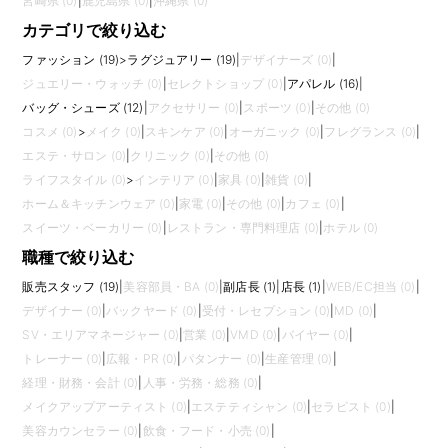
宮崎県 (0)
|
鹿児島県 (0)
|
沖縄県 (0)
カテゴリで絞り込む
ファッション (19)
>
ラグジュアリー (19)
|
デザイナーズ (0)
|
ジュエリー・ウォッチ (0)
|
セレクトショップ (0)
|
アパレル (16)
|
バッグ・シューズ (12)
|
アクセサリー (0)
|
スポーツ (0)
|
その他 (0)
コスメ (0)
>
メイク (0)
|
スキンケア (0)
|
オーガニック (0)
|
フレグランス (0)
|
エステ・サロン (0)
|
クリニック (0)
|
その他 (0)
ライフスタイル (0)
>
インテリア (0)
|
家具 (0)
|
雑貨 (0)
|
ホーム＆キッチンウェア (0)
|
家電 (0)
|
その他 (0)
|
カフェ (0)
|
スイーツ・ベーカリー (0)
|
レストラン・専門料理店 (0)
|
ホテル (0)
職種で絞り込む
販売スタッフ (19)
|
美容部員・BA (0)
|
副店長 (1)
|
店長 (1)
|
WEB/EC担当 (0)
|
デザイナー (0)
|
バックヤード (0)
|
受付・レセプション (0)
|
MD (0)
|
SV・エリアマネージャー (0)
|
営業 (0)
|
VMD (0)
|
バイヤー (0)
|
トレーナー (0)
|
広報・PR (0)
|
パタンナー (0)
|
生産管理 (0)
|
経理・財務・会計 (0)
|
人事・労務・総務 (0)
|
メイクアップアーティスト (0)
|
エステティシャン (0)
|
セラピスト (0)
|
美容カウンセラー (0)
|
飲食・フード・小売 (0)
|