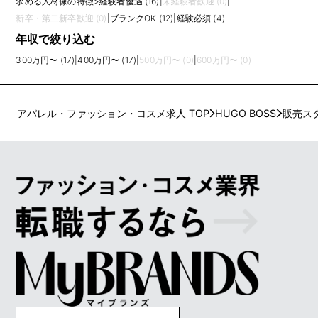
求める人材像の特徴
>
経験者優遇 (16)
|
未経験者歓迎 (0)
|
新卒・第二新卒歓迎 (0)
|
ブランクOK (12)
|
経験必須 (4)
年収で絞り込む
300万円〜 (17)
|
400万円〜 (17)
|
500万円〜 (0)
|
600万円〜 (0)
アパレル・ファッション・コスメ求人 TOP
HUGO BOSS
販売ス