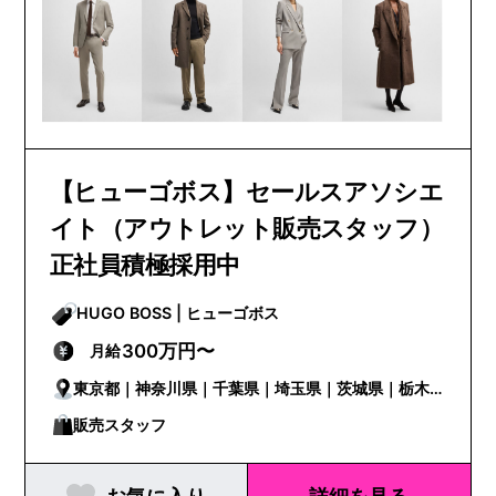
【ヒューゴボス】セールスアソシエ
イト（アウトレット販売スタッフ）
正社員積極採用中
HUGO BOSS | ヒューゴボス
300万円〜
月給
東京都｜神奈川県｜千葉県｜埼玉県｜茨城県｜栃木
県｜群馬県｜三重県｜大阪府
販売スタッフ