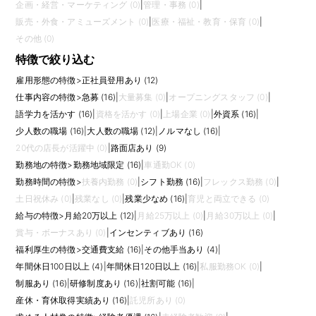
企画・経営・マーケティング (0)
|
管理・事務 (0)
|
販売・外食・アミューズメント (0)
|
医療・福祉・教育・保育 (0)
|
その他 (0)
特徴で絞り込む
雇用形態の特徴
>
正社員登用あり (12)
仕事内容の特徴
>
急募 (16)
|
大量募集 (0)
|
オープニングスタッフ (0)
|
語学力を活かす (16)
|
資格を活かす (0)
|
上場企業 (0)
|
外資系 (16)
|
少人数の職場 (16)
|
大人数の職場 (12)
|
ノルマなし (16)
|
20代の店長が活躍中 (0)
|
路面店あり (9)
勤務地の特徴
>
勤務地域限定 (16)
|
車通勤OK (0)
勤務時間の特徴
>
扶養内勤務 (0)
|
シフト勤務 (16)
|
フレックス勤務 (0)
|
土日祝休み (0)
|
残業なし (0)
|
残業少なめ (16)
|
育児と両立できる (0)
給与の特徴
>
月給20万以上 (12)
|
月給25万以上 (0)
|
月給30万以上 (0)
|
賞与・ボーナスあり (0)
|
インセンティブあり (16)
福利厚生の特徴
>
交通費支給 (16)
|
その他手当あり (4)
|
年間休日100日以上 (4)
|
年間休日120日以上 (16)
|
私服勤務OK (0)
|
制服あり (16)
|
研修制度あり (16)
|
社割可能 (16)
|
産休・育休取得実績あり (16)
|
託児所あり (0)