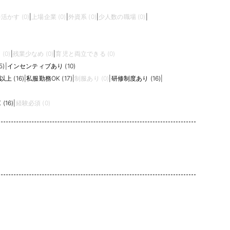
活かす (0)
|
上場企業 (0)
|
外資系 (0)
|
少人数の職場 (0)
|
(0)
|
残業少なめ (0)
|
育児と両立できる (0)
5)
|
インセンティブあり (10)
上 (16)
|
私服勤務OK (17)
|
制服あり (0)
|
研修制度あり (16)
|
(16)
|
経験必須 (0)