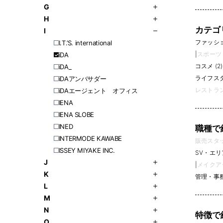
G
H
カテゴ
I
ファッション
I.T.’S. international
|
スポーツ (
iDA
コスメ (2)
iDA_
ライフスタイ
iDAアンバサダー
レストラン
iDAエージェント オフィス
IENA
IENA SLOBE
INED
職種で
INTERMODE KAWABE
販売スタッフ
ISSEY MIYAKE INC.
SV・エリ
J
|
メイクアッ
K
管理・事務 
L
M
N
特徴で
O