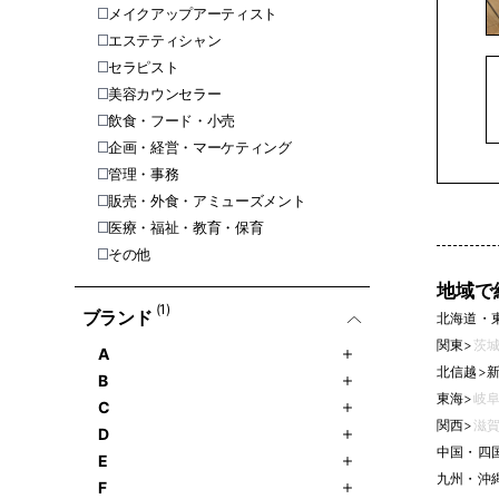
メイクアップアーティスト
エステティシャン
セラピスト
美容カウンセラー
飲食・フード・小売
企画・経営・マーケティング
管理・事務
販売・外食・アミューズメント
医療・福祉・教育・保育
その他
地域で
(1)
ブランド
北海道・
関東
>
茨城
A
北信越
>
新
B
東海
>
岐阜
C
関西
>
滋賀
D
中国・四
E
九州・沖
F