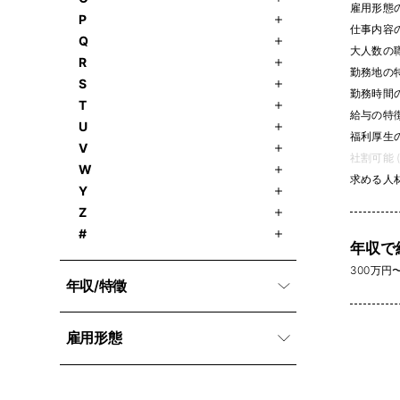
雇用形態
P
仕事内容
Q
大人数の職場
R
勤務地の
S
勤務時間
T
給与の特
U
福利厚生
V
社割可能 (
W
求める人
Y
Z
#
年収で
300万円〜 
年収/特徵
雇用形態