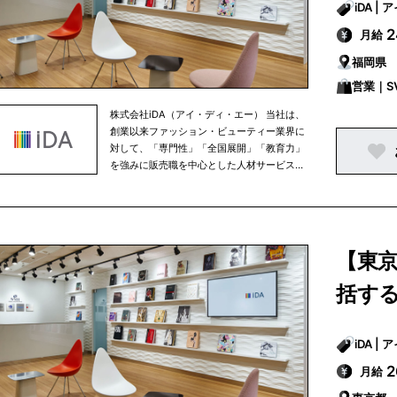
iD
2
月給
福岡県
営業｜S
株式会社iDA（アイ・ディ・エー） 当社は、
創業以来ファッション・ビューティー業界に
対して、「専門性」「全国展開」「教育力」
を強みに販売職を中心とした人材サービスを
提供しています。 ファッション・ビューティ
ー業界を中心に1000社以上の企業様と取引
実績があり、年間約1000名以上の社員採用
に貢献しております。 ■健康経営優良法
人認定について 株式会社ｉＤＡは２０２２年
【東
度より健康経営優良法人に認定されていま
す。 これは従業員の健康管理を経営的な視点
括す
で考え、戦略的に実践する「健康経営」の取
組が優良であると経済産業省及び厚生労働省
が認めるものです。今後も従業員全員の健康
iD
の保持・増進に取り組んでまいります。
＜株式会社ｉＤＡ 健康宣言＞ 当社は従業員
月給
全員が心身ともに健康的な生活を送り、 ひと