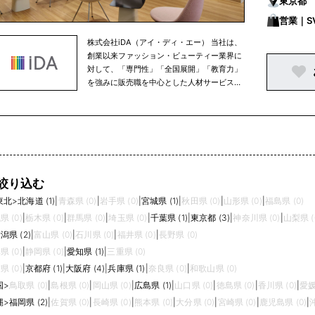
東京都
りひとりの個性や能力を最大限に発揮できる
職場環境の構築を目指し以下を宣言します。
営業｜S
・経営者自身が率先して、健康づくりに取り
株式会社iDA（アイ・ディ・エー） 当社は、
組みます ・社員のヘルスリテラシー向上に努
創業以来ファッション・ビューティー業界に
めます ・メンタルヘルス対策に取り組みます
対して、「専門性」「全国展開」「教育力」
・社員間のコミュニケーションを促進します
を強みに販売職を中心とした人材サービスを
・感染症予防対策を引き続き行います ・乳が
提供しています。 ファッション・ビューティ
ん、子宮頸がんの予防啓もうを行います ・従
ー業界を中心に1000社以上の企業様と取引
業員の喫煙率低下に取り組みます
実績があり、年間約1000名以上の社員採用
に貢献しております。 ■健康経営優良法
人認定について 株式会社ｉＤＡは２０２２年
度より健康経営優良法人に認定されていま
す。 これは従業員の健康管理を経営的な視点
絞り込む
で考え、戦略的に実践する「健康経営」の取
東北
>
北海道 (1)
|
青森県 (0)
|
岩手県 (0)
|
宮城県 (1)
|
秋田県 (0)
|
山形県 (0)
|
福島県 (0)
組が優良であると経済産業省及び厚生労働省
が認めるものです。今後も従業員全員の健康
県 (0)
|
栃木県 (0)
|
群馬県 (0)
|
埼玉県 (0)
|
千葉県 (1)
|
東京都 (3)
|
神奈川県 (0)
|
山梨県 (
の保持・増進に取り組んでまいります。
潟県 (2)
|
富山県 (0)
|
石川県 (0)
|
福井県 (0)
|
長野県 (0)
＜株式会社ｉＤＡ 健康宣言＞ 当社は従業員
県 (0)
|
静岡県 (0)
|
愛知県 (1)
|
三重県 (0)
全員が心身ともに健康的な生活を送り、 ひと
県 (0)
|
京都府 (1)
|
大阪府 (4)
|
兵庫県 (1)
|
奈良県 (0)
|
和歌山県 (0)
りひとりの個性や能力を最大限に発揮できる
職場環境の構築を目指し以下を宣言します。
国
>
鳥取県 (0)
|
島根県 (0)
|
岡山県 (0)
|
広島県 (1)
|
山口県 (0)
|
徳島県 (0)
|
香川県 (0)
|
愛媛
・経営者自身が率先して、健康づくりに取り
縄
>
福岡県 (2)
|
佐賀県 (0)
|
長崎県 (0)
|
熊本県 (0)
|
大分県 (0)
|
宮崎県 (0)
|
鹿児島県 (0)
|
組みます ・社員のヘルスリテラシー向上に努