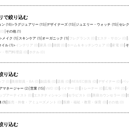
めます ・メンタルヘルス対策に取り組みます
・社員間のコミュニケーションを促進します
・感染症予防対策を引き続き行います ・乳が
リで絞り込む
ん、子宮頸がんの予防啓もうを行います ・従
 (16)
>
ラグジュアリー (15)
|
デザイナーズ (15)
|
ジュエリー・ウォッチ (15)
|
セレク
業員の喫煙率低下に取り組みます
0)
|
その他 (1)
>
メイク (1)
|
スキンケア (1)
|
オーガニック (1)
|
フレグランス (0)
|
エステ・サロン (0)
|
ル (1)
>
インテリア (0)
|
家具 (0)
|
雑貨 (0)
|
ホーム＆キッチンウェア (0)
|
家電 (0)
|
そ
・専門料理店 (0)
|
ホテル (0)
絞り込む
 (0)
|
美容部員・BA (0)
|
副店長 (0)
|
店長 (0)
|
WEB/EC担当 (0)
|
デザイナー (0)
|
バッ
アマネージャー (2)
|
営業 (15)
|
VMD (0)
|
バイヤー (0)
|
トレーナー (0)
|
広報・PR (0)
|
パ
プアーティスト (0)
|
エステティシャン (0)
|
セラピスト (0)
|
美容カウンセラー (0)
|
(1)
|
販売・外食・アミューズメント (0)
|
医療・福祉・教育・保育 (0)
|
その他 (0)
絞り込む