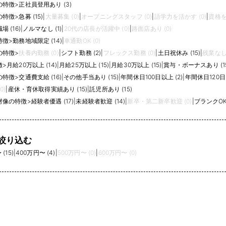
の特徴
>
正社員登用あり (3)
の特徴
>
急募 (15)
|
大量募集 (0)
|
オープニングスタッフ (0)
|
語学力を活かす (0)
|
資格を
 (16)
|
ノルマなし (1)
|
20代の店長が活躍中 (0)
|
路面店あり (0)
特徴
>
勤務地域限定 (14)
|
車通勤OK (0)
の特徴
>
扶養内勤務 (0)
|
シフト勤務 (2)
|
フレックス勤務 (0)
|
土日祝休み (15)
|
残業なし 
徴
>
月給20万以上 (14)
|
月給25万以上 (15)
|
月給30万以上 (15)
|
賞与・ボーナスあり (1
の特徴
>
交通費支給 (16)
|
その他手当あり (15)
|
年間休日100日以上 (2)
|
年間休日120日以
0)
|
産休・育休取得実績あり (15)
|
託児所あり (15)
材像の特徴
>
経験者優遇 (17)
|
未経験者歓迎 (14)
|
新卒・第二新卒歓迎 (0)
|
ブランクOK 
絞り込む
(15)
|
400万円〜 (4)
|
500万円〜 (0)
|
600万円〜 (0)