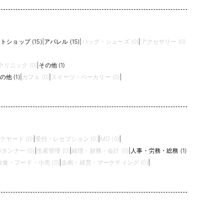
トショップ (15)
|
アパレル (15)
|
バッグ・シューズ (0)
|
アクセサリー (0)
クリニック (0)
|
その他 (1)
の他 (1)
|
カフェ (0)
|
スイーツ・ベーカリー (0)
|
クヤード (0)
|
受付・レセプション (0)
|
MD (0)
|
タンナー (0)
|
生産管理 (0)
|
経理・財務・会計 (0)
|
人事・労務・総務 (1)
飲食・フード・小売 (0)
|
企画・経営・マーケティング (0)
|