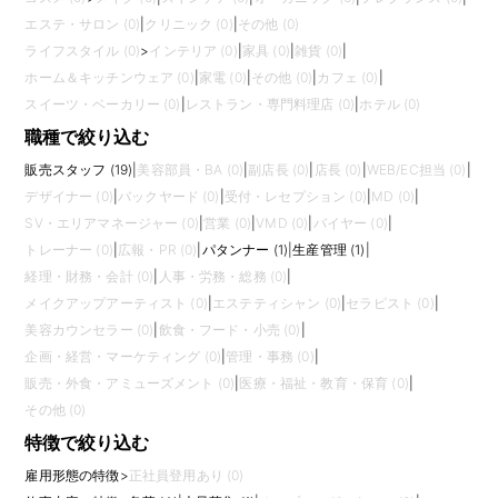
エステ・サロン (0)
|
クリニック (0)
|
その他 (0)
ライフスタイル (0)
>
インテリア (0)
|
家具 (0)
|
雑貨 (0)
|
ホーム＆キッチンウェア (0)
|
家電 (0)
|
その他 (0)
|
カフェ (0)
|
スイーツ・ベーカリー (0)
|
レストラン・専門料理店 (0)
|
ホテル (0)
職種で絞り込む
販売スタッフ (19)
|
美容部員・BA (0)
|
副店長 (0)
|
店長 (0)
|
WEB/EC担当 (0)
|
デザイナー (0)
|
バックヤード (0)
|
受付・レセプション (0)
|
MD (0)
|
SV・エリアマネージャー (0)
|
営業 (0)
|
VMD (0)
|
バイヤー (0)
|
トレーナー (0)
|
広報・PR (0)
|
パタンナー (1)
|
生産管理 (1)
|
経理・財務・会計 (0)
|
人事・労務・総務 (0)
|
メイクアップアーティスト (0)
|
エステティシャン (0)
|
セラピスト (0)
|
美容カウンセラー (0)
|
飲食・フード・小売 (0)
|
企画・経営・マーケティング (0)
|
管理・事務 (0)
|
販売・外食・アミューズメント (0)
|
医療・福祉・教育・保育 (0)
|
その他 (0)
特徴で絞り込む
雇用形態の特徴
>
正社員登用あり (0)