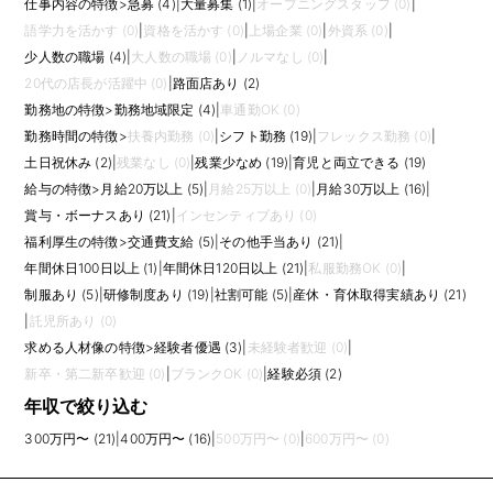
仕事内容の特徴
>
急募 (4)
|
大量募集 (1)
|
オープニングスタッフ (0)
|
語学力を活かす (0)
|
資格を活かす (0)
|
上場企業 (0)
|
外資系 (0)
|
少人数の職場 (4)
|
大人数の職場 (0)
|
ノルマなし (0)
|
20代の店長が活躍中 (0)
|
路面店あり (2)
勤務地の特徴
>
勤務地域限定 (4)
|
車通勤OK (0)
勤務時間の特徴
>
扶養内勤務 (0)
|
シフト勤務 (19)
|
フレックス勤務 (0)
|
土日祝休み (2)
|
残業なし (0)
|
残業少なめ (19)
|
育児と両立できる (19)
給与の特徴
>
月給20万以上 (5)
|
月給25万以上 (0)
|
月給30万以上 (16)
|
賞与・ボーナスあり (21)
|
インセンティブあり (0)
福利厚生の特徴
>
交通費支給 (5)
|
その他手当あり (21)
|
年間休日100日以上 (1)
|
年間休日120日以上 (21)
|
私服勤務OK (0)
|
制服あり (5)
|
研修制度あり (19)
|
社割可能 (5)
|
産休・育休取得実績あり (21)
|
託児所あり (0)
求める人材像の特徴
>
経験者優遇 (3)
|
未経験者歓迎 (0)
|
新卒・第二新卒歓迎 (0)
|
ブランクOK (0)
|
経験必須 (2)
年収で絞り込む
300万円〜 (21)
|
400万円〜 (16)
|
500万円〜 (0)
|
600万円〜 (0)