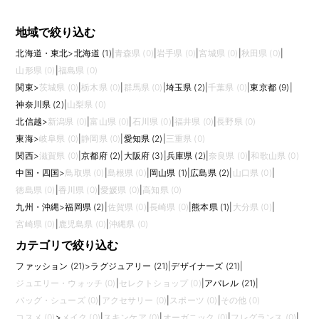
地域で絞り込む
北海道・東北
>
北海道 (1)
|
青森県 (0)
|
岩手県 (0)
|
宮城県 (0)
|
秋田県 (0)
|
山形県 (0)
|
福島県 (0)
関東
>
茨城県 (0)
|
栃木県 (0)
|
群馬県 (0)
|
埼玉県 (2)
|
千葉県 (0)
|
東京都 (9)
|
神奈川県 (2)
|
山梨県 (0)
北信越
>
新潟県 (0)
|
富山県 (0)
|
石川県 (0)
|
福井県 (0)
|
長野県 (0)
東海
>
岐阜県 (0)
|
静岡県 (0)
|
愛知県 (2)
|
三重県 (0)
関西
>
滋賀県 (0)
|
京都府 (2)
|
大阪府 (3)
|
兵庫県 (2)
|
奈良県 (0)
|
和歌山県 (0)
中国・四国
>
鳥取県 (0)
|
島根県 (0)
|
岡山県 (1)
|
広島県 (2)
|
山口県 (0)
|
徳島県 (0)
|
香川県 (0)
|
愛媛県 (0)
|
高知県 (0)
九州・沖縄
>
福岡県 (2)
|
佐賀県 (0)
|
長崎県 (0)
|
熊本県 (1)
|
大分県 (0)
|
宮崎県 (0)
|
鹿児島県 (0)
|
沖縄県 (0)
カテゴリで絞り込む
ファッション (21)
>
ラグジュアリー (21)
|
デザイナーズ (21)
|
ジュエリー・ウォッチ (0)
|
セレクトショップ (0)
|
アパレル (21)
|
バッグ・シューズ (0)
|
アクセサリー (0)
|
スポーツ (0)
|
その他 (0)
コスメ (0)
>
メイク (0)
|
スキンケア (0)
|
オーガニック (0)
|
フレグランス (0)
|