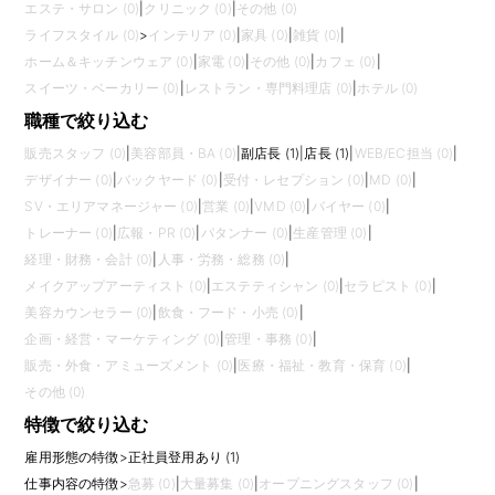
エステ・サロン (0)
|
クリニック (0)
|
その他 (0)
ライフスタイル (0)
>
インテリア (0)
|
家具 (0)
|
雑貨 (0)
|
ホーム＆キッチンウェア (0)
|
家電 (0)
|
その他 (0)
|
カフェ (0)
|
スイーツ・ベーカリー (0)
|
レストラン・専門料理店 (0)
|
ホテル (0)
職種で絞り込む
販売スタッフ (0)
|
美容部員・BA (0)
|
副店長 (1)
|
店長 (1)
|
WEB/EC担当 (0)
|
デザイナー (0)
|
バックヤード (0)
|
受付・レセプション (0)
|
MD (0)
|
SV・エリアマネージャー (0)
|
営業 (0)
|
VMD (0)
|
バイヤー (0)
|
トレーナー (0)
|
広報・PR (0)
|
パタンナー (0)
|
生産管理 (0)
|
経理・財務・会計 (0)
|
人事・労務・総務 (0)
|
メイクアップアーティスト (0)
|
エステティシャン (0)
|
セラピスト (0)
|
美容カウンセラー (0)
|
飲食・フード・小売 (0)
|
企画・経営・マーケティング (0)
|
管理・事務 (0)
|
販売・外食・アミューズメント (0)
|
医療・福祉・教育・保育 (0)
|
その他 (0)
特徴で絞り込む
雇用形態の特徴
>
正社員登用あり (1)
仕事内容の特徴
>
急募 (0)
|
大量募集 (0)
|
オープニングスタッフ (0)
|