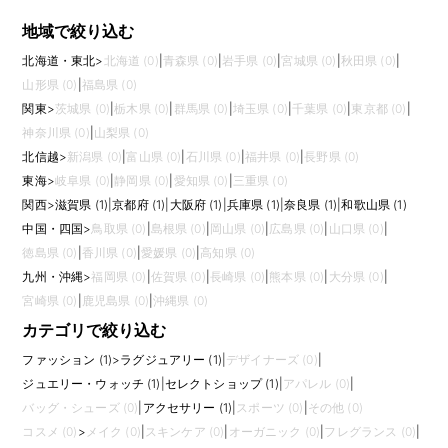
地域で絞り込む
北海道・東北
>
北海道 (0)
|
青森県 (0)
|
岩手県 (0)
|
宮城県 (0)
|
秋田県 (0)
|
山形県 (0)
|
福島県 (0)
関東
>
茨城県 (0)
|
栃木県 (0)
|
群馬県 (0)
|
埼玉県 (0)
|
千葉県 (0)
|
東京都 (0)
|
神奈川県 (0)
|
山梨県 (0)
北信越
>
新潟県 (0)
|
富山県 (0)
|
石川県 (0)
|
福井県 (0)
|
長野県 (0)
東海
>
岐阜県 (0)
|
静岡県 (0)
|
愛知県 (0)
|
三重県 (0)
関西
>
滋賀県 (1)
|
京都府 (1)
|
大阪府 (1)
|
兵庫県 (1)
|
奈良県 (1)
|
和歌山県 (1)
中国・四国
>
鳥取県 (0)
|
島根県 (0)
|
岡山県 (0)
|
広島県 (0)
|
山口県 (0)
|
徳島県 (0)
|
香川県 (0)
|
愛媛県 (0)
|
高知県 (0)
九州・沖縄
>
福岡県 (0)
|
佐賀県 (0)
|
長崎県 (0)
|
熊本県 (0)
|
大分県 (0)
|
宮崎県 (0)
|
鹿児島県 (0)
|
沖縄県 (0)
カテゴリで絞り込む
ファッション (1)
>
ラグジュアリー (1)
|
デザイナーズ (0)
|
ジュエリー・ウォッチ (1)
|
セレクトショップ (1)
|
アパレル (0)
|
バッグ・シューズ (0)
|
アクセサリー (1)
|
スポーツ (0)
|
その他 (0)
コスメ (0)
>
メイク (0)
|
スキンケア (0)
|
オーガニック (0)
|
フレグランス (0)
|