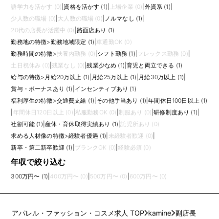
語学力を活かす (0)
|
資格を活かす (1)
|
上場企業 (0)
|
外資系 (1)
|
少人数の職場 (0)
|
大人数の職場 (0)
|
ノルマなし (1)
|
20代の店長が活躍中 (0)
|
路面店あり (1)
勤務地の特徴
>
勤務地域限定 (1)
|
車通勤OK (0)
勤務時間の特徴
>
扶養内勤務 (0)
|
シフト勤務 (1)
|
フレックス勤務 (0)
|
土日祝休み (0)
|
残業なし (0)
|
残業少なめ (1)
|
育児と両立できる (1)
給与の特徴
>
月給20万以上 (1)
|
月給25万以上 (1)
|
月給30万以上 (1)
|
賞与・ボーナスあり (1)
|
インセンティブあり (1)
福利厚生の特徴
>
交通費支給 (1)
|
その他手当あり (1)
|
年間休日100日以上 (1)
|
年間休日120日以上 (0)
|
私服勤務OK (0)
|
制服あり (0)
|
研修制度あり (1)
|
社割可能 (1)
|
産休・育休取得実績あり (1)
|
託児所あり (0)
求める人材像の特徴
>
経験者優遇 (1)
|
未経験者歓迎 (0)
|
新卒・第二新卒歓迎 (1)
|
ブランクOK (0)
|
経験必須 (0)
年収で絞り込む
300万円〜 (1)
|
400万円〜 (0)
|
500万円〜 (0)
|
600万円〜 (0)
アパレル・ファッション・コスメ求人 TOP
kamine
副店長