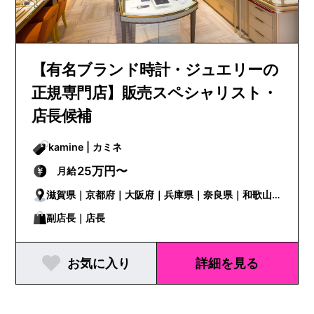
【有名ブランド時計・ジュエリーの
正規専門店】販売スペシャリスト・
店長候補
kamine | カミネ
25万円〜
月給
滋賀県｜京都府｜大阪府｜兵庫県｜奈良県｜和歌山
県
副店長｜店長
お気に入り
詳細を見る