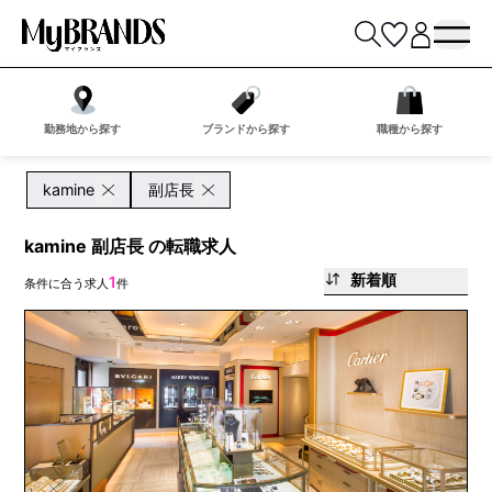
勤務地から探す
ブランドから探す
職種から探す
kamine
副店長
kamine 副店長 の転職求人
新着順
1
条件に合う求人
件