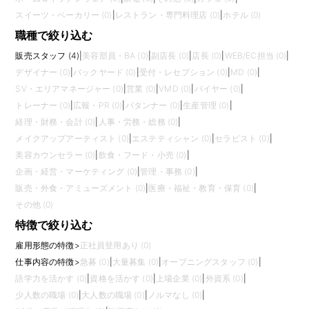
スイーツ・ベーカリー (0)
|
レストラン・専門料理店 (0)
|
ホテル (0)
職種で絞り込む
販売スタッフ (4)
|
美容部員・BA (0)
|
副店長 (0)
|
店長 (0)
|
WEB/EC担当 (0)
|
デザイナー (0)
|
バックヤード (0)
|
受付・レセプション (0)
|
MD (0)
|
SV・エリアマネージャー (0)
|
営業 (0)
|
VMD (0)
|
バイヤー (0)
|
トレーナー (0)
|
広報・PR (0)
|
パタンナー (0)
|
生産管理 (0)
|
経理・財務・会計 (0)
|
人事・労務・総務 (0)
|
メイクアップアーティスト (0)
|
エステティシャン (0)
|
セラピスト (0)
|
美容カウンセラー (0)
|
飲食・フード・小売 (0)
|
企画・経営・マーケティング (0)
|
管理・事務 (0)
|
販売・外食・アミューズメント (0)
|
医療・福祉・教育・保育 (0)
|
その他 (0)
特徴で絞り込む
雇用形態の特徴
>
正社員登用あり (0)
仕事内容の特徴
>
急募 (0)
|
大量募集 (0)
|
オープニングスタッフ (0)
|
語学力を活かす (0)
|
資格を活かす (0)
|
上場企業 (0)
|
外資系 (0)
|
少人数の職場 (0)
|
大人数の職場 (0)
|
ノルマなし (0)
|