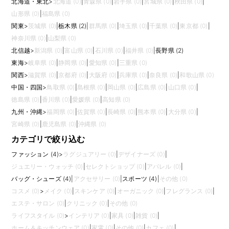
北海道・東北
>
北海道 (0)
|
青森県 (0)
|
岩手県 (0)
|
宮城県 (0)
|
秋田県 (0)
|
山形県 (0)
|
福島県 (0)
関東
>
茨城県 (0)
|
栃木県 (2)
|
群馬県 (0)
|
埼玉県 (0)
|
千葉県 (0)
|
東京都 (0)
|
神奈川県 (0)
|
山梨県 (0)
北信越
>
新潟県 (0)
|
富山県 (0)
|
石川県 (0)
|
福井県 (0)
|
長野県 (2)
東海
>
岐阜県 (0)
|
静岡県 (0)
|
愛知県 (0)
|
三重県 (0)
関西
>
滋賀県 (0)
|
京都府 (0)
|
大阪府 (0)
|
兵庫県 (0)
|
奈良県 (0)
|
和歌山県 (0)
中国・四国
>
鳥取県 (0)
|
島根県 (0)
|
岡山県 (0)
|
広島県 (0)
|
山口県 (0)
|
徳島県 (0)
|
香川県 (0)
|
愛媛県 (0)
|
高知県 (0)
九州・沖縄
>
福岡県 (0)
|
佐賀県 (0)
|
長崎県 (0)
|
熊本県 (0)
|
大分県 (0)
|
宮崎県 (0)
|
鹿児島県 (0)
|
沖縄県 (0)
カテゴリで絞り込む
ファッション (4)
>
ラグジュアリー (0)
|
デザイナーズ (0)
|
ジュエリー・ウォッチ (0)
|
セレクトショップ (0)
|
アパレル (0)
|
バッグ・シューズ (4)
|
アクセサリー (0)
|
スポーツ (4)
|
その他 (0)
コスメ (0)
>
メイク (0)
|
スキンケア (0)
|
オーガニック (0)
|
フレグランス (0)
|
エステ・サロン (0)
|
クリニック (0)
|
その他 (0)
ライフスタイル (0)
>
インテリア (0)
|
家具 (0)
|
雑貨 (0)
|
ホーム＆キッチンウェア (0)
|
家電 (0)
|
その他 (0)
|
カフェ (0)
|