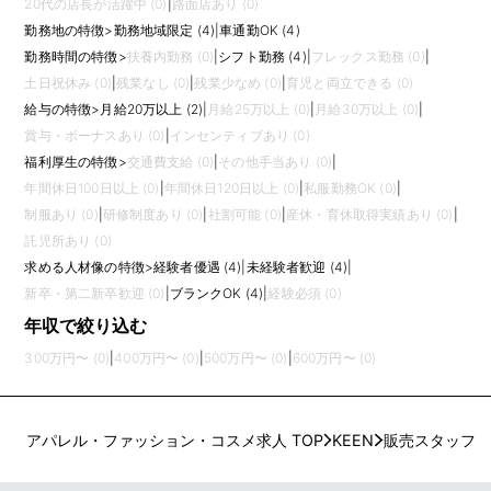
20代の店長が活躍中 (0)
|
路面店あり (0)
勤務地の特徴
>
勤務地域限定 (4)
|
車通勤OK (4)
勤務時間の特徴
>
扶養内勤務 (0)
|
シフト勤務 (4)
|
フレックス勤務 (0)
|
土日祝休み (0)
|
残業なし (0)
|
残業少なめ (0)
|
育児と両立できる (0)
給与の特徴
>
月給20万以上 (2)
|
月給25万以上 (0)
|
月給30万以上 (0)
|
賞与・ボーナスあり (0)
|
インセンティブあり (0)
福利厚生の特徴
>
交通費支給 (0)
|
その他手当あり (0)
|
年間休日100日以上 (0)
|
年間休日120日以上 (0)
|
私服勤務OK (0)
|
制服あり (0)
|
研修制度あり (0)
|
社割可能 (0)
|
産休・育休取得実績あり (0)
|
託児所あり (0)
求める人材像の特徴
>
経験者優遇 (4)
|
未経験者歓迎 (4)
|
新卒・第二新卒歓迎 (0)
|
ブランクOK (4)
|
経験必須 (0)
年収で絞り込む
300万円〜 (0)
|
400万円〜 (0)
|
500万円〜 (0)
|
600万円〜 (0)
アパレル・ファッション・コスメ求人 TOP
KEEN
販売スタッフ