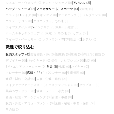
ジュエリー・ウォッチ (0)
|
セレクトショップ (0)
|
アパレル (2)
|
バッグ・シューズ (2)
|
アクセサリー (2)
|
スポーツ (4)
|
その他 (0)
コスメ (0)
>
メイク (0)
|
スキンケア (0)
|
オーガニック (0)
|
フレグランス (0)
|
エステ・サロン (0)
|
クリニック (0)
|
その他 (0)
ライフスタイル (0)
>
インテリア (0)
|
家具 (0)
|
雑貨 (0)
|
ホーム＆キッチンウェア (0)
|
家電 (0)
|
その他 (0)
|
カフェ (0)
|
スイーツ・ベーカリー (0)
|
レストラン・専門料理店 (0)
|
ホテル (0)
職種で絞り込む
販売スタッフ (4)
|
美容部員・BA (0)
|
副店長 (0)
|
店長 (0)
|
WEB/EC担当 (0)
|
デザイナー (0)
|
バックヤード (0)
|
受付・レセプション (0)
|
MD (0)
|
SV・エリアマネージャー (0)
|
営業 (1)
|
VMD (0)
|
バイヤー (0)
|
トレーナー (0)
|
広報・PR (1)
|
パタンナー (0)
|
生産管理 (0)
|
経理・財務・会計 (0)
|
人事・労務・総務 (0)
|
メイクアップアーティスト (0)
|
エステティシャン (0)
|
セラピスト (0)
|
美容カウンセラー (0)
|
飲食・フード・小売 (0)
|
企画・経営・マーケティング (0)
|
管理・事務 (0)
|
販売・外食・アミューズメント (0)
|
医療・福祉・教育・保育 (0)
|
その他 (0)