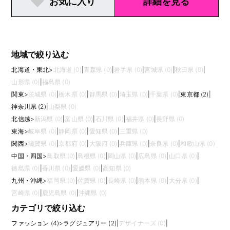
お気に入り
詳細を見る
地域で絞り込む
北海道・東北
>
北海道 (0)
|
青森県 (0)
|
岩手県 (0)
|
宮城県 (0)
|
秋田県 (0)
|
山形県 (0)
|
福島県 (0)
関東
>
茨城県 (0)
|
栃木県 (0)
|
群馬県 (0)
|
埼玉県 (0)
|
千葉県 (0)
|
東京都 (2)
|
神奈川県 (2)
|
山梨県 (0)
北信越
>
新潟県 (0)
|
富山県 (0)
|
石川県 (0)
|
福井県 (0)
|
長野県 (0)
東海
>
岐阜県 (0)
|
静岡県 (0)
|
愛知県 (0)
|
三重県 (0)
関西
>
滋賀県 (0)
|
京都府 (0)
|
大阪府 (0)
|
兵庫県 (0)
|
奈良県 (0)
|
和歌山県 (0)
中国・四国
>
鳥取県 (0)
|
島根県 (0)
|
岡山県 (0)
|
広島県 (0)
|
山口県 (0)
|
徳島県 (0)
|
香川県 (0)
|
愛媛県 (0)
|
高知県 (0)
九州・沖縄
>
福岡県 (0)
|
佐賀県 (0)
|
長崎県 (0)
|
熊本県 (0)
|
大分県 (0)
|
宮崎県 (0)
|
鹿児島県 (0)
|
沖縄県 (0)
カテゴリで絞り込む
ファッション (4)
>
ラグジュアリー (2)
|
デザイナーズ (0)
|