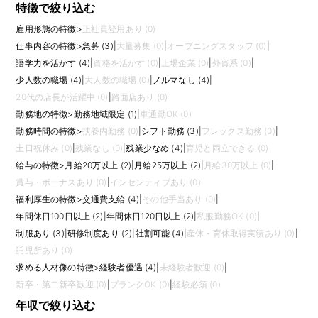
特徴で絞り込む
雇用形態の特徴
>
正社員登用あり (0)
仕事内容の特徴
>
急募 (3)
|
大量募集 (0)
|
オープニングスタッフ (0)
|
語学力を活かす (4)
|
資格を活かす (0)
|
上場企業 (0)
|
外資系 (0)
|
少人数の職場 (4)
|
大人数の職場 (0)
|
ノルマなし (4)
|
20代の店長が活躍中 (0)
|
路面店あり (0)
勤務地の特徴
>
勤務地域限定 (1)
|
車通勤OK (0)
勤務時間の特徴
>
扶養内勤務 (0)
|
シフト勤務 (3)
|
フレックス勤務 (0)
|
土日祝休み (0)
|
残業なし (0)
|
残業少なめ (4)
|
育児と両立できる (0)
給与の特徴
>
月給20万以上 (2)
|
月給25万以上 (2)
|
月給30万以上 (0)
|
賞与・ボーナスあり (0)
|
インセンティブあり (0)
福利厚生の特徴
>
交通費支給 (4)
|
その他手当あり (0)
|
年間休日100日以上 (2)
|
年間休日120日以上 (2)
|
私服勤務OK (0)
|
制服あり (3)
|
研修制度あり (2)
|
社割可能 (4)
|
産休・育休取得実績あり (0)
|
託児所あり (0)
求める人材像の特徴
>
経験者優遇 (4)
|
未経験者歓迎 (0)
|
新卒・第二新卒歓迎 (0)
|
ブランクOK (0)
|
経験必須 (0)
年収で絞り込む