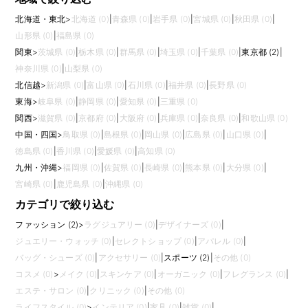
北海道・東北
>
北海道 (0)
|
青森県 (0)
|
岩手県 (0)
|
宮城県 (0)
|
秋田県 (0)
|
山形県 (0)
|
福島県 (0)
関東
>
茨城県 (0)
|
栃木県 (0)
|
群馬県 (0)
|
埼玉県 (0)
|
千葉県 (0)
|
東京都 (2)
|
神奈川県 (0)
|
山梨県 (0)
北信越
>
新潟県 (0)
|
富山県 (0)
|
石川県 (0)
|
福井県 (0)
|
長野県 (0)
東海
>
岐阜県 (0)
|
静岡県 (0)
|
愛知県 (0)
|
三重県 (0)
関西
>
滋賀県 (0)
|
京都府 (0)
|
大阪府 (0)
|
兵庫県 (0)
|
奈良県 (0)
|
和歌山県 (0)
中国・四国
>
鳥取県 (0)
|
島根県 (0)
|
岡山県 (0)
|
広島県 (0)
|
山口県 (0)
|
徳島県 (0)
|
香川県 (0)
|
愛媛県 (0)
|
高知県 (0)
九州・沖縄
>
福岡県 (0)
|
佐賀県 (0)
|
長崎県 (0)
|
熊本県 (0)
|
大分県 (0)
|
宮崎県 (0)
|
鹿児島県 (0)
|
沖縄県 (0)
カテゴリで絞り込む
ファッション (2)
>
ラグジュアリー (0)
|
デザイナーズ (0)
|
ジュエリー・ウォッチ (0)
|
セレクトショップ (0)
|
アパレル (0)
|
バッグ・シューズ (0)
|
アクセサリー (0)
|
スポーツ (2)
|
その他 (0)
コスメ (0)
>
メイク (0)
|
スキンケア (0)
|
オーガニック (0)
|
フレグランス (0)
|
エステ・サロン (0)
|
クリニック (0)
|
その他 (0)
ライフスタイル (0)
>
インテリア (0)
|
家具 (0)
|
雑貨 (0)
|