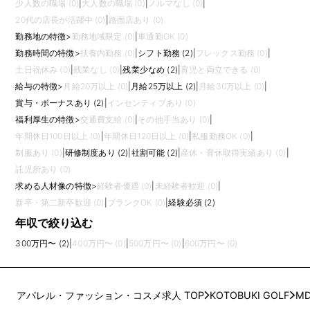
少人数の職場 (0)
|
大人数の職場 (0)
|
ノルマなし (0)
|
20代の店長が活躍中 (0)
|
路面店あり (0)
勤務地の特徴
>
勤務地域限定 (0)
|
車通勤OK (0)
勤務時間の特徴
>
扶養内勤務 (0)
|
シフト勤務 (2)
|
フレックス勤務 (0)
|
土日祝休み (0)
|
残業なし (0)
|
残業少なめ (2)
|
育児と両立できる (0)
給与の特徴
>
月給20万以上 (0)
|
月給25万以上 (2)
|
月給30万以上 (0)
|
賞与・ボーナスあり (2)
|
インセンティブあり (0)
福利厚生の特徴
>
交通費支給 (0)
|
その他手当あり (0)
|
年間休日100日以上 (0)
|
年間休日120日以上 (0)
|
私服勤務OK (0)
|
制服あり (0)
|
研修制度あり (2)
|
社割可能 (2)
|
産休・育休取得実績あり (0)
|
託児所あり (0)
求める人材像の特徴
>
経験者優遇 (0)
|
未経験者歓迎 (0)
|
新卒・第二新卒歓迎 (0)
|
ブランクOK (0)
|
経験必須 (2)
年収で絞り込む
300万円〜 (2)
|
400万円〜 (0)
|
500万円〜 (0)
|
600万円〜 (0)
アパレル・ファッション・コスメ求人 TOP
KOTOBUKI GOLF
M