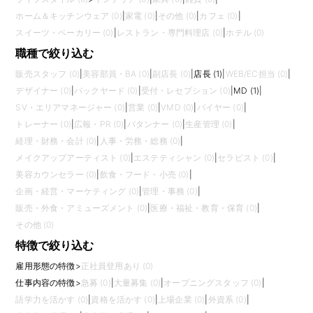
ホーム＆キッチンウェア (0)
|
家電 (0)
|
その他 (0)
|
カフェ (0)
|
スイーツ・ベーカリー (0)
|
レストラン・専門料理店 (0)
|
ホテル (0)
職種で絞り込む
販売スタッフ (0)
|
美容部員・BA (0)
|
副店長 (0)
|
店長 (1)
|
WEB/EC担当 (0)
|
デザイナー (0)
|
バックヤード (0)
|
受付・レセプション (0)
|
MD (1)
|
SV・エリアマネージャー (0)
|
営業 (0)
|
VMD (0)
|
バイヤー (0)
|
トレーナー (0)
|
広報・PR (0)
|
パタンナー (0)
|
生産管理 (0)
|
経理・財務・会計 (0)
|
人事・労務・総務 (0)
|
メイクアップアーティスト (0)
|
エステティシャン (0)
|
セラピスト (0)
|
美容カウンセラー (0)
|
飲食・フード・小売 (0)
|
企画・経営・マーケティング (0)
|
管理・事務 (0)
|
販売・外食・アミューズメント (0)
|
医療・福祉・教育・保育 (0)
|
その他 (0)
特徴で絞り込む
雇用形態の特徴
>
正社員登用あり (0)
仕事内容の特徴
>
急募 (0)
|
大量募集 (0)
|
オープニングスタッフ (0)
|
語学力を活かす (0)
|
資格を活かす (0)
|
上場企業 (0)
|
外資系 (0)
|