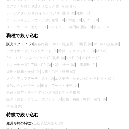
エステ・サロン (0)
|
クリニック (0)
|
その他 (0)
ライフスタイル (0)
>
インテリア (0)
|
家具 (0)
|
雑貨 (0)
|
ホーム＆キッチンウェア (0)
|
家電 (0)
|
その他 (0)
|
カフェ (0)
|
スイーツ・ベーカリー (0)
|
レストラン・専門料理店 (0)
|
ホテル (0)
職種で絞り込む
販売スタッフ (2)
|
美容部員・BA (0)
|
副店長 (0)
|
店長 (0)
|
WEB/EC担当 (0)
|
デザイナー (0)
|
バックヤード (0)
|
受付・レセプション (0)
|
MD (0)
|
SV・エリアマネージャー (0)
|
営業 (0)
|
VMD (0)
|
バイヤー (0)
|
トレーナー (0)
|
広報・PR (0)
|
パタンナー (0)
|
生産管理 (0)
|
経理・財務・会計 (0)
|
人事・労務・総務 (0)
|
メイクアップアーティスト (0)
|
エステティシャン (0)
|
セラピスト (0)
|
美容カウンセラー (0)
|
飲食・フード・小売 (0)
|
企画・経営・マーケティング (0)
|
管理・事務 (0)
|
販売・外食・アミューズメント (0)
|
医療・福祉・教育・保育 (0)
|
その他 (0)
特徴で絞り込む
雇用形態の特徴
>
正社員登用あり (0)