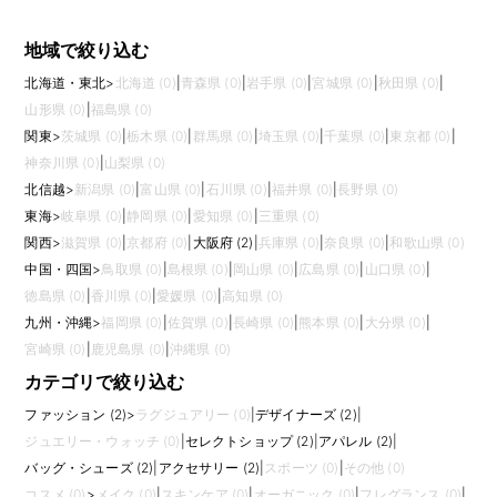
地域で絞り込む
北海道・東北
>
北海道 (0)
|
青森県 (0)
|
岩手県 (0)
|
宮城県 (0)
|
秋田県 (0)
|
山形県 (0)
|
福島県 (0)
関東
>
茨城県 (0)
|
栃木県 (0)
|
群馬県 (0)
|
埼玉県 (0)
|
千葉県 (0)
|
東京都 (0)
|
神奈川県 (0)
|
山梨県 (0)
北信越
>
新潟県 (0)
|
富山県 (0)
|
石川県 (0)
|
福井県 (0)
|
長野県 (0)
東海
>
岐阜県 (0)
|
静岡県 (0)
|
愛知県 (0)
|
三重県 (0)
関西
>
滋賀県 (0)
|
京都府 (0)
|
大阪府 (2)
|
兵庫県 (0)
|
奈良県 (0)
|
和歌山県 (0)
中国・四国
>
鳥取県 (0)
|
島根県 (0)
|
岡山県 (0)
|
広島県 (0)
|
山口県 (0)
|
徳島県 (0)
|
香川県 (0)
|
愛媛県 (0)
|
高知県 (0)
九州・沖縄
>
福岡県 (0)
|
佐賀県 (0)
|
長崎県 (0)
|
熊本県 (0)
|
大分県 (0)
|
宮崎県 (0)
|
鹿児島県 (0)
|
沖縄県 (0)
カテゴリで絞り込む
ファッション (2)
>
ラグジュアリー (0)
|
デザイナーズ (2)
|
ジュエリー・ウォッチ (0)
|
セレクトショップ (2)
|
アパレル (2)
|
バッグ・シューズ (2)
|
アクセサリー (2)
|
スポーツ (0)
|
その他 (0)
コスメ (0)
>
メイク (0)
|
スキンケア (0)
|
オーガニック (0)
|
フレグランス (0)
|