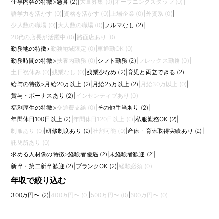
仕事内容の特徴
>
急募 (2)
|
大量募集 (0)
|
オープニングスタッフ (0)
|
語学力を活かす (0)
|
資格を活かす (0)
|
上場企業 (0)
|
外資系 (0)
|
少人数の職場 (0)
|
大人数の職場 (0)
|
ノルマなし (2)
|
20代の店長が活躍中 (0)
|
路面店あり (0)
勤務地の特徴
>
勤務地域限定 (0)
|
車通勤OK (0)
勤務時間の特徴
>
扶養内勤務 (0)
|
シフト勤務 (2)
|
フレックス勤務 (0)
|
土日祝休み (0)
|
残業なし (0)
|
残業少なめ (2)
|
育児と両立できる (2)
給与の特徴
>
月給20万以上 (2)
|
月給25万以上 (2)
|
月給30万以上 (0)
|
賞与・ボーナスあり (2)
|
インセンティブあり (0)
福利厚生の特徴
>
交通費支給 (0)
|
その他手当あり (2)
|
年間休日100日以上 (2)
|
年間休日120日以上 (0)
|
私服勤務OK (2)
|
制服あり (0)
|
研修制度あり (2)
|
社割可能 (0)
|
産休・育休取得実績あり (2)
|
託児所あり (0)
求める人材像の特徴
>
経験者優遇 (2)
|
未経験者歓迎 (2)
|
新卒・第二新卒歓迎 (2)
|
ブランクOK (2)
|
経験必須 (0)
年収で絞り込む
300万円〜 (2)
|
400万円〜 (0)
|
500万円〜 (0)
|
600万円〜 (0)