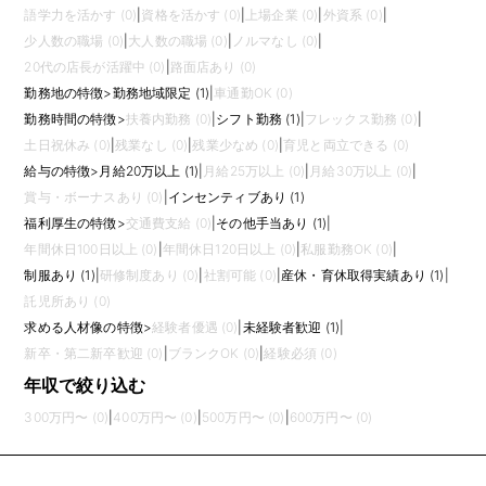
語学力を活かす (0)
|
資格を活かす (0)
|
上場企業 (0)
|
外資系 (0)
|
少人数の職場 (0)
|
大人数の職場 (0)
|
ノルマなし (0)
|
20代の店長が活躍中 (0)
|
路面店あり (0)
勤務地の特徴
>
勤務地域限定 (1)
|
車通勤OK (0)
勤務時間の特徴
>
扶養内勤務 (0)
|
シフト勤務 (1)
|
フレックス勤務 (0)
|
土日祝休み (0)
|
残業なし (0)
|
残業少なめ (0)
|
育児と両立できる (0)
給与の特徴
>
月給20万以上 (1)
|
月給25万以上 (0)
|
月給30万以上 (0)
|
賞与・ボーナスあり (0)
|
インセンティブあり (1)
福利厚生の特徴
>
交通費支給 (0)
|
その他手当あり (1)
|
年間休日100日以上 (0)
|
年間休日120日以上 (0)
|
私服勤務OK (0)
|
制服あり (1)
|
研修制度あり (0)
|
社割可能 (0)
|
産休・育休取得実績あり (1)
|
託児所あり (0)
求める人材像の特徴
>
経験者優遇 (0)
|
未経験者歓迎 (1)
|
新卒・第二新卒歓迎 (0)
|
ブランクOK (0)
|
経験必須 (0)
年収で絞り込む
300万円〜 (0)
|
400万円〜 (0)
|
500万円〜 (0)
|
600万円〜 (0)