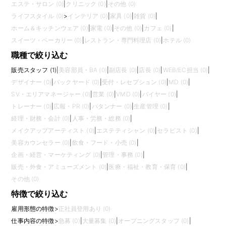
エステ・サロン (0)
|
クリニック (0)
|
その他 (0)
ライフスタイル (0)
>
インテリア (0)
|
家具 (0)
|
雑貨 (0)
|
ホーム＆キッチンウェア (0)
|
家電 (0)
|
その他 (0)
|
カフェ (0)
|
スイーツ・ベーカリー (0)
|
レストラン・専門料理店 (0)
|
ホテル (0)
職種で絞り込む
販売スタッフ (1)
|
美容部員・BA (0)
|
副店長 (0)
|
店長 (0)
|
WEB/EC担当 (0)
|
デザイナー (0)
|
バックヤード (0)
|
受付・レセプション (0)
|
MD (0)
|
SV・エリアマネージャー (0)
|
営業 (0)
|
VMD (0)
|
バイヤー (0)
|
トレーナー (0)
|
広報・PR (0)
|
パタンナー (0)
|
生産管理 (0)
|
経理・財務・会計 (0)
|
人事・労務・総務 (0)
|
メイクアップアーティスト (0)
|
エステティシャン (0)
|
セラピスト (0)
|
美容カウンセラー (0)
|
飲食・フード・小売 (0)
|
企画・経営・マーケティング (0)
|
管理・事務 (0)
|
販売・外食・アミューズメント (0)
|
医療・福祉・教育・保育 (0)
|
その他 (0)
特徴で絞り込む
雇用形態の特徴
>
正社員登用あり (0)
仕事内容の特徴
>
急募 (0)
|
大量募集 (0)
|
オープニングスタッフ (0)
|