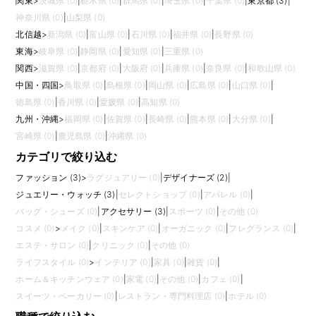
関東
>
茨城県 (0)
|
栃木県 (0)
|
群馬県 (0)
|
埼玉県 (0)
|
千葉県 (0)
|
東京都 (3)
|
神奈川県 (0)
|
山梨県 (0)
北信越
>
新潟県 (0)
|
富山県 (0)
|
石川県 (0)
|
福井県 (0)
|
長野県 (0)
東海
>
岐阜県 (0)
|
静岡県 (0)
|
愛知県 (0)
|
三重県 (0)
関西
>
滋賀県 (0)
|
京都府 (0)
|
大阪府 (0)
|
兵庫県 (0)
|
奈良県 (0)
|
和歌山県 (0)
中国・四国
>
鳥取県 (0)
|
島根県 (0)
|
岡山県 (0)
|
広島県 (0)
|
山口県 (0)
|
徳島県 (0)
|
香川県 (0)
|
愛媛県 (0)
|
高知県 (0)
九州・沖縄
>
福岡県 (0)
|
佐賀県 (0)
|
長崎県 (0)
|
熊本県 (0)
|
大分県 (0)
|
宮崎県 (0)
|
鹿児島県 (0)
|
沖縄県 (0)
カテゴリで絞り込む
ファッション (3)
>
ラグジュアリー (0)
|
デザイナーズ (2)
|
ジュエリー・ウォッチ (3)
|
セレクトショップ (0)
|
アパレル (0)
|
バッグ・シューズ (0)
|
アクセサリー (3)
|
スポーツ (0)
|
その他 (0)
コスメ (0)
>
メイク (0)
|
スキンケア (0)
|
オーガニック (0)
|
フレグランス (0)
|
エステ・サロン (0)
|
クリニック (0)
|
その他 (0)
ライフスタイル (0)
>
インテリア (0)
|
家具 (0)
|
雑貨 (0)
|
ホーム＆キッチンウェア (0)
|
家電 (0)
|
その他 (0)
|
カフェ (0)
|
スイーツ・ベーカリー (0)
|
レストラン・専門料理店 (0)
|
ホテル (0)