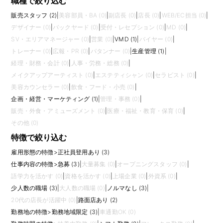
職種で絞り込む
販売スタッフ (2)
|
美容部員・BA (0)
|
副店長 (0)
|
店長 (0)
|
WEB/EC担当 (0)
|
デザイナー (0)
|
バックヤード (0)
|
受付・レセプション (0)
|
MD (0)
|
SV・エリアマネージャー (0)
|
営業 (0)
|
VMD (1)
|
バイヤー (0)
|
トレーナー (0)
|
広報・PR (0)
|
パタンナー (0)
|
生産管理 (1)
|
経理・財務・会計 (0)
|
人事・労務・総務 (0)
|
メイクアップアーティスト (0)
|
エステティシャン (0)
|
セラピスト (0)
|
美容カウンセラー (0)
|
飲食・フード・小売 (0)
|
企画・経営・マーケティング (1)
|
管理・事務 (0)
|
販売・外食・アミューズメント (0)
|
医療・福祉・教育・保育 (0)
|
その他 (0)
特徴で絞り込む
雇用形態の特徴
>
正社員登用あり (3)
仕事内容の特徴
>
急募 (3)
|
大量募集 (0)
|
オープニングスタッフ (0)
|
語学力を活かす (0)
|
資格を活かす (0)
|
上場企業 (0)
|
外資系 (0)
|
少人数の職場 (3)
|
大人数の職場 (0)
|
ノルマなし (3)
|
20代の店長が活躍中 (0)
|
路面店あり (2)
勤務地の特徴
>
勤務地域限定 (3)
|
車通勤OK (0)