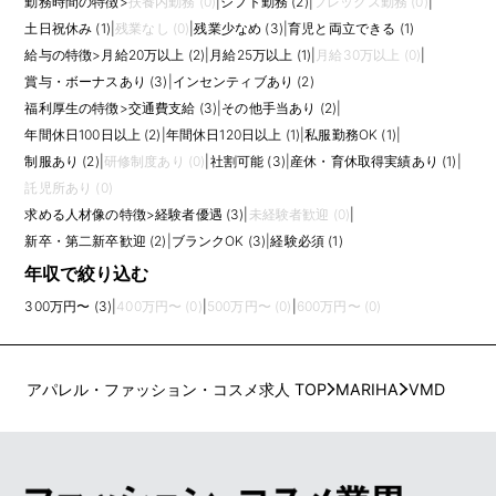
勤務時間の特徴
>
扶養内勤務 (0)
|
シフト勤務 (2)
|
フレックス勤務 (0)
|
土日祝休み (1)
|
残業なし (0)
|
残業少なめ (3)
|
育児と両立できる (1)
給与の特徴
>
月給20万以上 (2)
|
月給25万以上 (1)
|
月給30万以上 (0)
|
賞与・ボーナスあり (3)
|
インセンティブあり (2)
福利厚生の特徴
>
交通費支給 (3)
|
その他手当あり (2)
|
年間休日100日以上 (2)
|
年間休日120日以上 (1)
|
私服勤務OK (1)
|
制服あり (2)
|
研修制度あり (0)
|
社割可能 (3)
|
産休・育休取得実績あり (1)
|
託児所あり (0)
求める人材像の特徴
>
経験者優遇 (3)
|
未経験者歓迎 (0)
|
新卒・第二新卒歓迎 (2)
|
ブランクOK (3)
|
経験必須 (1)
年収で絞り込む
300万円〜 (3)
|
400万円〜 (0)
|
500万円〜 (0)
|
600万円〜 (0)
アパレル・ファッション・コスメ求人 TOP
MARIHA
VMD