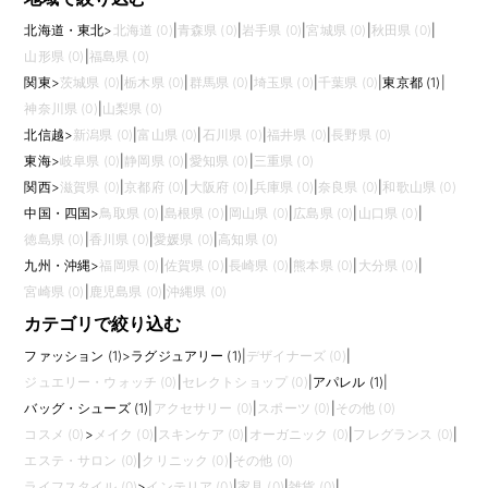
北海道・東北
>
北海道 (0)
|
青森県 (0)
|
岩手県 (0)
|
宮城県 (0)
|
秋田県 (0)
|
山形県 (0)
|
福島県 (0)
関東
>
茨城県 (0)
|
栃木県 (0)
|
群馬県 (0)
|
埼玉県 (0)
|
千葉県 (0)
|
東京都 (1)
|
神奈川県 (0)
|
山梨県 (0)
北信越
>
新潟県 (0)
|
富山県 (0)
|
石川県 (0)
|
福井県 (0)
|
長野県 (0)
東海
>
岐阜県 (0)
|
静岡県 (0)
|
愛知県 (0)
|
三重県 (0)
関西
>
滋賀県 (0)
|
京都府 (0)
|
大阪府 (0)
|
兵庫県 (0)
|
奈良県 (0)
|
和歌山県 (0)
中国・四国
>
鳥取県 (0)
|
島根県 (0)
|
岡山県 (0)
|
広島県 (0)
|
山口県 (0)
|
徳島県 (0)
|
香川県 (0)
|
愛媛県 (0)
|
高知県 (0)
九州・沖縄
>
福岡県 (0)
|
佐賀県 (0)
|
長崎県 (0)
|
熊本県 (0)
|
大分県 (0)
|
宮崎県 (0)
|
鹿児島県 (0)
|
沖縄県 (0)
カテゴリで絞り込む
ファッション (1)
>
ラグジュアリー (1)
|
デザイナーズ (0)
|
ジュエリー・ウォッチ (0)
|
セレクトショップ (0)
|
アパレル (1)
|
バッグ・シューズ (1)
|
アクセサリー (0)
|
スポーツ (0)
|
その他 (0)
コスメ (0)
>
メイク (0)
|
スキンケア (0)
|
オーガニック (0)
|
フレグランス (0)
|
エステ・サロン (0)
|
クリニック (0)
|
その他 (0)
ライフスタイル (0)
>
インテリア (0)
|
家具 (0)
|
雑貨 (0)
|