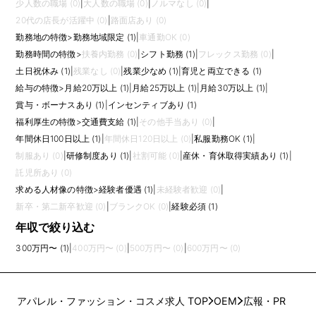
少人数の職場 (0)
|
大人数の職場 (0)
|
ノルマなし (0)
|
20代の店長が活躍中 (0)
|
路面店あり (0)
勤務地の特徴
>
勤務地域限定 (1)
|
車通勤OK (0)
勤務時間の特徴
>
扶養内勤務 (0)
|
シフト勤務 (1)
|
フレックス勤務 (0)
|
土日祝休み (1)
|
残業なし (0)
|
残業少なめ (1)
|
育児と両立できる (1)
給与の特徴
>
月給20万以上 (1)
|
月給25万以上 (1)
|
月給30万以上 (1)
|
賞与・ボーナスあり (1)
|
インセンティブあり (1)
福利厚生の特徴
>
交通費支給 (1)
|
その他手当あり (0)
|
年間休日100日以上 (1)
|
年間休日120日以上 (0)
|
私服勤務OK (1)
|
制服あり (0)
|
研修制度あり (1)
|
社割可能 (0)
|
産休・育休取得実績あり (1)
|
託児所あり (0)
求める人材像の特徴
>
経験者優遇 (1)
|
未経験者歓迎 (0)
|
新卒・第二新卒歓迎 (0)
|
ブランクOK (0)
|
経験必須 (1)
年収で絞り込む
300万円〜 (1)
|
400万円〜 (0)
|
500万円〜 (0)
|
600万円〜 (0)
アパレル・ファッション・コスメ求人 TOP
OEM
広報・PR