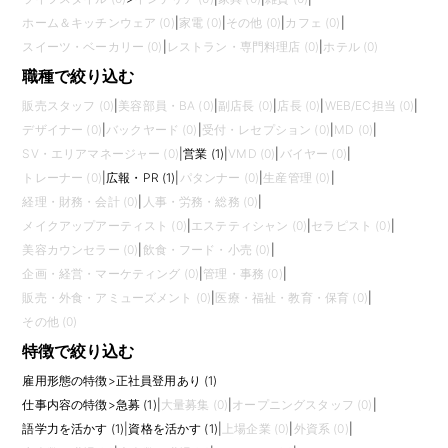
ホーム＆キッチンウェア (0)
|
家電 (0)
|
その他 (0)
|
カフェ (0)
|
スイーツ・ベーカリー (0)
|
レストラン・専門料理店 (0)
|
ホテル (0)
職種で絞り込む
販売スタッフ (0)
|
美容部員・BA (0)
|
副店長 (0)
|
店長 (0)
|
WEB/EC担当 (0)
|
デザイナー (0)
|
バックヤード (0)
|
受付・レセプション (0)
|
MD (0)
|
SV・エリアマネージャー (0)
|
営業 (1)
|
VMD (0)
|
バイヤー (0)
|
トレーナー (0)
|
広報・PR (1)
|
パタンナー (0)
|
生産管理 (0)
|
経理・財務・会計 (0)
|
人事・労務・総務 (0)
|
メイクアップアーティスト (0)
|
エステティシャン (0)
|
セラピスト (0)
|
美容カウンセラー (0)
|
飲食・フード・小売 (0)
|
企画・経営・マーケティング (0)
|
管理・事務 (0)
|
販売・外食・アミューズメント (0)
|
医療・福祉・教育・保育 (0)
|
その他 (0)
特徴で絞り込む
雇用形態の特徴
>
正社員登用あり (1)
仕事内容の特徴
>
急募 (1)
|
大量募集 (0)
|
オープニングスタッフ (0)
|
語学力を活かす (1)
|
資格を活かす (1)
|
上場企業 (0)
|
外資系 (0)
|