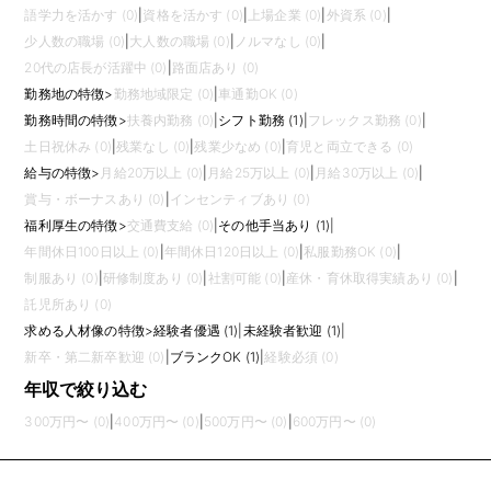
語学力を活かす (0)
|
資格を活かす (0)
|
上場企業 (0)
|
外資系 (0)
|
少人数の職場 (0)
|
大人数の職場 (0)
|
ノルマなし (0)
|
20代の店長が活躍中 (0)
|
路面店あり (0)
勤務地の特徴
>
勤務地域限定 (0)
|
車通勤OK (0)
勤務時間の特徴
>
扶養内勤務 (0)
|
シフト勤務 (1)
|
フレックス勤務 (0)
|
土日祝休み (0)
|
残業なし (0)
|
残業少なめ (0)
|
育児と両立できる (0)
給与の特徴
>
月給20万以上 (0)
|
月給25万以上 (0)
|
月給30万以上 (0)
|
賞与・ボーナスあり (0)
|
インセンティブあり (0)
福利厚生の特徴
>
交通費支給 (0)
|
その他手当あり (1)
|
年間休日100日以上 (0)
|
年間休日120日以上 (0)
|
私服勤務OK (0)
|
制服あり (0)
|
研修制度あり (0)
|
社割可能 (0)
|
産休・育休取得実績あり (0)
|
託児所あり (0)
求める人材像の特徴
>
経験者優遇 (1)
|
未経験者歓迎 (1)
|
新卒・第二新卒歓迎 (0)
|
ブランクOK (1)
|
経験必須 (0)
年収で絞り込む
300万円〜 (0)
|
400万円〜 (0)
|
500万円〜 (0)
|
600万円〜 (0)