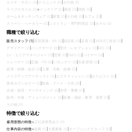
エステ・サロン (0)
|
クリニック (0)
|
その他 (0)
ライフスタイル (0)
>
インテリア (0)
|
家具 (0)
|
雑貨 (0)
|
ホーム＆キッチンウェア (0)
|
家電 (0)
|
その他 (0)
|
カフェ (0)
|
スイーツ・ベーカリー (0)
|
レストラン・専門料理店 (0)
|
ホテル (0)
職種で絞り込む
販売スタッフ (1)
|
美容部員・BA (0)
|
副店長 (0)
|
店長 (0)
|
WEB/EC担当 (0)
|
デザイナー (0)
|
バックヤード (0)
|
受付・レセプション (0)
|
MD (0)
|
SV・エリアマネージャー (0)
|
営業 (0)
|
VMD (0)
|
バイヤー (0)
|
トレーナー (0)
|
広報・PR (0)
|
パタンナー (0)
|
生産管理 (0)
|
経理・財務・会計 (0)
|
人事・労務・総務 (0)
|
メイクアップアーティスト (0)
|
エステティシャン (0)
|
セラピスト (0)
|
美容カウンセラー (0)
|
飲食・フード・小売 (0)
|
企画・経営・マーケティング (0)
|
管理・事務 (0)
|
販売・外食・アミューズメント (0)
|
医療・福祉・教育・保育 (0)
|
その他 (0)
特徴で絞り込む
雇用形態の特徴
>
正社員登用あり (0)
仕事内容の特徴
>
急募 (0)
|
大量募集 (0)
|
オープニングスタッフ (0)
|