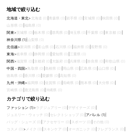
地域で絞り込む
北海道・東北
>
北海道 (0)
|
青森県 (0)
|
岩手県 (0)
|
宮城県 (0)
|
秋田県 (0)
|
山形県 (0)
|
福島県 (0)
関東
>
茨城県 (0)
|
栃木県 (0)
|
群馬県 (0)
|
埼玉県 (0)
|
千葉県 (0)
|
東京都 (0)
|
神奈川県 (1)
|
山梨県 (0)
北信越
>
新潟県 (0)
|
富山県 (0)
|
石川県 (0)
|
福井県 (0)
|
長野県 (0)
東海
>
岐阜県 (0)
|
静岡県 (0)
|
愛知県 (0)
|
三重県 (0)
関西
>
滋賀県 (0)
|
京都府 (0)
|
大阪府 (0)
|
兵庫県 (0)
|
奈良県 (0)
|
和歌山県 (0)
中国・四国
>
鳥取県 (0)
|
島根県 (0)
|
岡山県 (0)
|
広島県 (0)
|
山口県 (0)
|
徳島県 (0)
|
香川県 (0)
|
愛媛県 (0)
|
高知県 (0)
九州・沖縄
>
福岡県 (0)
|
佐賀県 (0)
|
長崎県 (0)
|
熊本県 (0)
|
大分県 (0)
|
宮崎県 (0)
|
鹿児島県 (0)
|
沖縄県 (0)
カテゴリで絞り込む
ファッション (1)
>
ラグジュアリー (0)
|
デザイナーズ (0)
|
ジュエリー・ウォッチ (0)
|
セレクトショップ (0)
|
アパレル (1)
|
バッグ・シューズ (0)
|
アクセサリー (0)
|
スポーツ (0)
|
その他 (0)
コスメ (0)
>
メイク (0)
|
スキンケア (0)
|
オーガニック (0)
|
フレグランス (0)
|