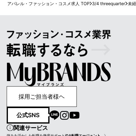
アパレル・ファッション・コスメ求人 TOP
3/4 threequarter
未
採用ご担当者様ヘ
公式SNS
関連サービス
強みを活かした転職を徹底サポート
iDA転職エージェント