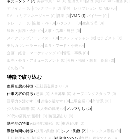
販売スタッフ (2)
|
美容部員・BA (0)
|
副店長 (0)
|
店長 (0)
|
WEB/EC担当 (0)
|
デザイナー (0)
|
バックヤード (0)
|
受付・レセプション (0)
|
MD (0)
|
SV・エリアマネージャー (0)
|
営業 (0)
|
VMD (1)
|
バイヤー (0)
|
トレーナー (0)
|
広報・PR (0)
|
パタンナー (0)
|
生産管理 (0)
|
経理・財務・会計 (0)
|
人事・労務・総務 (0)
|
メイクアップアーティスト (0)
|
エステティシャン (0)
|
セラピスト (0)
|
美容カウンセラー (0)
|
飲食・フード・小売 (0)
|
企画・経営・マーケティング (0)
|
管理・事務 (0)
|
販売・外食・アミューズメント (0)
|
医療・福祉・教育・保育 (0)
|
その他 (0)
特徴で絞り込む
雇用形態の特徴
>
正社員登用あり (0)
仕事内容の特徴
>
急募 (0)
|
大量募集 (0)
|
オープニングスタッフ (0)
|
語学力を活かす (0)
|
資格を活かす (0)
|
上場企業 (0)
|
外資系 (0)
|
少人数の職場 (0)
|
大人数の職場 (0)
|
ノルマなし (2)
|
20代の店長が活躍中 (0)
|
路面店あり (0)
勤務地の特徴
>
勤務地域限定 (0)
|
車通勤OK (0)
勤務時間の特徴
>
扶養内勤務 (0)
|
シフト勤務 (2)
|
フレックス勤務 (0)
|
土日祝休み (0)
|
残業なし (0)
|
残業少なめ (2)
|
育児と両立できる (0)