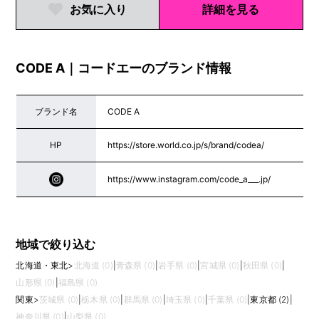
お気に入り
詳細を見る
CODE A｜コードエーのブランド情報
ブランド名
CODE A
HP
https://store.world.co.jp/s/brand/codea/
https://www.instagram.com/code_a___.jp/
地域で絞り込む
北海道・東北
>
北海道 (0)
|
青森県 (0)
|
岩手県 (0)
|
宮城県 (0)
|
秋田県 (0)
|
山形県 (0)
|
福島県 (0)
関東
>
茨城県 (0)
|
栃木県 (0)
|
群馬県 (0)
|
埼玉県 (0)
|
千葉県 (0)
|
東京都 (2)
|
神奈川県 (0)
|
山梨県 (0)