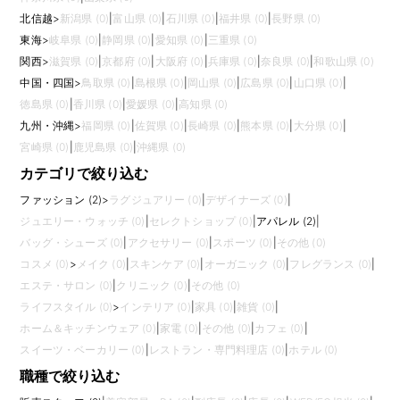
北信越
>
新潟県 (0)
|
富山県 (0)
|
石川県 (0)
|
福井県 (0)
|
長野県 (0)
東海
>
岐阜県 (0)
|
静岡県 (0)
|
愛知県 (0)
|
三重県 (0)
関西
>
滋賀県 (0)
|
京都府 (0)
|
大阪府 (0)
|
兵庫県 (0)
|
奈良県 (0)
|
和歌山県 (0)
中国・四国
>
鳥取県 (0)
|
島根県 (0)
|
岡山県 (0)
|
広島県 (0)
|
山口県 (0)
|
徳島県 (0)
|
香川県 (0)
|
愛媛県 (0)
|
高知県 (0)
九州・沖縄
>
福岡県 (0)
|
佐賀県 (0)
|
長崎県 (0)
|
熊本県 (0)
|
大分県 (0)
|
宮崎県 (0)
|
鹿児島県 (0)
|
沖縄県 (0)
カテゴリで絞り込む
ファッション (2)
>
ラグジュアリー (0)
|
デザイナーズ (0)
|
ジュエリー・ウォッチ (0)
|
セレクトショップ (0)
|
アパレル (2)
|
バッグ・シューズ (0)
|
アクセサリー (0)
|
スポーツ (0)
|
その他 (0)
コスメ (0)
>
メイク (0)
|
スキンケア (0)
|
オーガニック (0)
|
フレグランス (0)
|
エステ・サロン (0)
|
クリニック (0)
|
その他 (0)
ライフスタイル (0)
>
インテリア (0)
|
家具 (0)
|
雑貨 (0)
|
ホーム＆キッチンウェア (0)
|
家電 (0)
|
その他 (0)
|
カフェ (0)
|
スイーツ・ベーカリー (0)
|
レストラン・専門料理店 (0)
|
ホテル (0)
職種で絞り込む