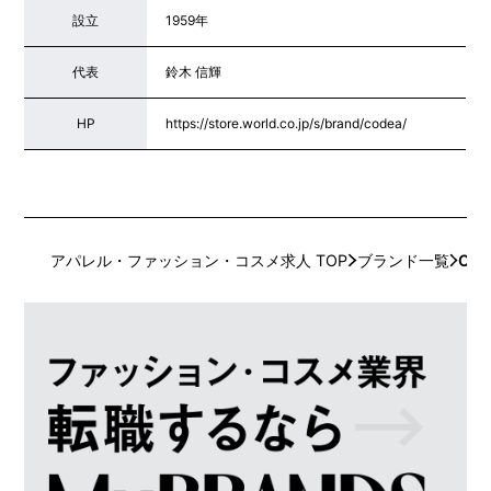
設立
1959年
代表
鈴木 信輝
HP
https://store.world.co.jp/s/brand/codea/
アパレル・ファッション・コスメ求人 TOP
ブランド一覧
COD