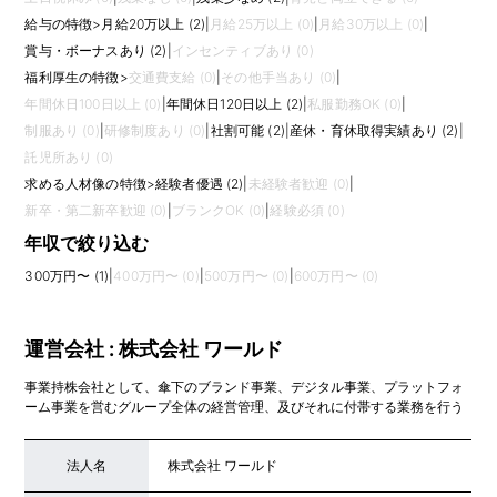
給与の特徴
>
月給20万以上 (2)
|
月給25万以上 (0)
|
月給30万以上 (0)
|
賞与・ボーナスあり (2)
|
インセンティブあり (0)
福利厚生の特徴
>
交通費支給 (0)
|
その他手当あり (0)
|
年間休日100日以上 (0)
|
年間休日120日以上 (2)
|
私服勤務OK (0)
|
制服あり (0)
|
研修制度あり (0)
|
社割可能 (2)
|
産休・育休取得実績あり (2)
|
託児所あり (0)
求める人材像の特徴
>
経験者優遇 (2)
|
未経験者歓迎 (0)
|
新卒・第二新卒歓迎 (0)
|
ブランクOK (0)
|
経験必須 (0)
年収で絞り込む
300万円〜 (1)
|
400万円〜 (0)
|
500万円〜 (0)
|
600万円〜 (0)
運営会社 : 株式会社 ワールド
事業持株会社として、傘下のブランド事業、デジタル事業、プラットフォ
ーム事業を営むグループ全体の経営管理、及びそれに付帯する業務を行う
法人名
株式会社 ワールド