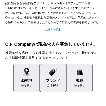
的に知られる革新的なデザイナー、マッシモ・オスティがブランド
「Chester Perry」を立ち上げた1971年にさかのぼります。このブランド
が、1978年に「C.P. Company」へと改名されることとなりました。 C.P.
Companyは、機能性を重視した定番のメンズウェアに、革新的なスタイル
を精巧に組み入れて再表現したことからすぐに多くの支持を得るようにな
りました。45年以上にわたり、ミリタリースタイルや通勤スタイル、スポ
ーツウェアなどのスタイルを融合させたウェアを先駆的に作り出すととも
に、徹底的な研究に基づいた最先端の革新的な生地をイタリアのファッシ
ョン界にもたらしてきたのです。 生地の革新は、ガーメントダイの技法を
C.P. Companyは現在求人を募集していません。
促進するきっかけともなりました。複数の生地や繊維を組み合わせて仕上
げたウェアに最終段階で色染めを行うという技法ですが、これは1970年代
検索条件を広げてみて検索を行ってみてください。新たに気に
半ばにC.P. Companyが世界で初めて開発したものです。これにより、色
なる転職情報を発見できるチャンスです！
彩がユニークかつ豊に映えるだけでなく、トーン・オン・トーンならでは
の微細な印象を演出する仕上がりが実現されるのです。C.P. Companyで
は、身に着けた瞬間から体に馴染むような着心地を追求するとともに、伝
統、革新、そして性能を組み合わせた独特なディテールが施されたウェア
をお届けしています。
勤務地
ブランド
職種
から探す
から探す
から探す