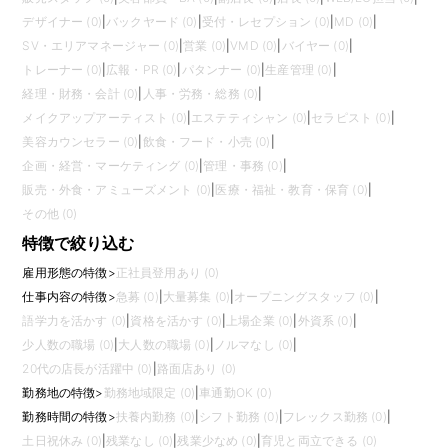
デザイナー (0)
|
バックヤード (0)
|
受付・レセプション (0)
|
MD (0)
|
SV・エリアマネージャー (0)
|
営業 (0)
|
VMD (0)
|
バイヤー (0)
|
トレーナー (0)
|
広報・PR (0)
|
パタンナー (0)
|
生産管理 (0)
|
経理・財務・会計 (0)
|
人事・労務・総務 (0)
|
メイクアップアーティスト (0)
|
エステティシャン (0)
|
セラピスト (0)
|
美容カウンセラー (0)
|
飲食・フード・小売 (0)
|
企画・経営・マーケティング (0)
|
管理・事務 (0)
|
販売・外食・アミューズメント (0)
|
医療・福祉・教育・保育 (0)
|
その他 (0)
特徴で絞り込む
雇用形態の特徴
>
正社員登用あり (0)
仕事内容の特徴
>
急募 (0)
|
大量募集 (0)
|
オープニングスタッフ (0)
|
語学力を活かす (0)
|
資格を活かす (0)
|
上場企業 (0)
|
外資系 (0)
|
少人数の職場 (0)
|
大人数の職場 (0)
|
ノルマなし (0)
|
20代の店長が活躍中 (0)
|
路面店あり (0)
勤務地の特徴
>
勤務地域限定 (0)
|
車通勤OK (0)
勤務時間の特徴
>
扶養内勤務 (0)
|
シフト勤務 (0)
|
フレックス勤務 (0)
|
土日祝休み (0)
|
残業なし (0)
|
残業少なめ (0)
|
育児と両立できる (0)