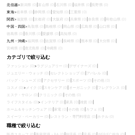
北信越
>
新潟県 (0)
|
富山県 (0)
|
石川県 (0)
|
福井県 (0)
|
長野県 (0)
東海
>
岐阜県 (0)
|
静岡県 (0)
|
愛知県 (0)
|
三重県 (0)
関西
>
滋賀県 (0)
|
京都府 (0)
|
大阪府 (0)
|
兵庫県 (0)
|
奈良県 (0)
|
和歌山県 (0)
中国・四国
>
鳥取県 (0)
|
島根県 (0)
|
岡山県 (0)
|
広島県 (0)
|
山口県 (0)
|
徳島県 (0)
|
香川県 (0)
|
愛媛県 (0)
|
高知県 (0)
九州・沖縄
>
福岡県 (0)
|
佐賀県 (0)
|
長崎県 (0)
|
熊本県 (0)
|
大分県 (0)
|
宮崎県 (0)
|
鹿児島県 (0)
|
沖縄県 (0)
カテゴリで絞り込む
ファッション (0)
>
ラグジュアリー (0)
|
デザイナーズ (0)
|
ジュエリー・ウォッチ (0)
|
セレクトショップ (0)
|
アパレル (0)
|
バッグ・シューズ (0)
|
アクセサリー (0)
|
スポーツ (0)
|
その他 (0)
コスメ (0)
>
メイク (0)
|
スキンケア (0)
|
オーガニック (0)
|
フレグランス (0)
|
エステ・サロン (0)
|
クリニック (0)
|
その他 (0)
ライフスタイル (0)
>
インテリア (0)
|
家具 (0)
|
雑貨 (0)
|
ホーム＆キッチンウェア (0)
|
家電 (0)
|
その他 (0)
|
カフェ (0)
|
スイーツ・ベーカリー (0)
|
レストラン・専門料理店 (0)
|
ホテル (0)
職種で絞り込む
販売スタッフ (0)
|
美容部員・BA (0)
|
副店長 (0)
|
店長 (0)
|
WEB/EC担当 (0)
|