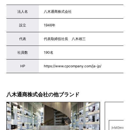
法人名
八木通商株式会社
設立
1946年
代表
代表取締役社長 八木雄三
社員数
190名
HP
https://www.cpcompany.com/ja-jp/
八木通商株式会社の他ブランド