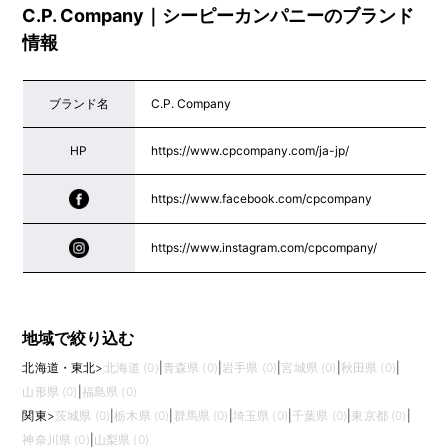
C.P. Company｜シーピーカンパニーのブランド
情報
ブランド名
C.P. Company
HP
https://www.cpcompany.com/ja-jp/
https://www.facebook.com/cpcompany
https://www.instagram.com/cpcompany/
地域で絞り込む
北海道・東北
>
北海道 (0)
|
青森県 (0)
|
岩手県 (0)
|
宮城県 (0)
|
秋田県 (0)
|
山形県 (0)
|
福島県 (0)
関東
>
茨城県 (0)
|
栃木県 (0)
|
群馬県 (0)
|
埼玉県 (0)
|
千葉県 (0)
|
東京都 (0)
|
神奈川県 (0)
|
山梨県 (0)