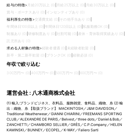
給与の特徴
>
月給20万以上 (0)
|
月給25万以上 (0)
|
月給30万以上 (0)
|
賞与・ボーナスあり (0)
|
インセンティブあり (0)
福利厚生の特徴
>
交通費支給 (0)
|
その他手当あり (0)
|
年間休日100日以上 (0)
|
年間休日120日以上 (0)
|
私服勤務OK (0)
|
制服あり (0)
|
研修制度あり (0)
|
社割可能 (0)
|
産休・育休取得実績あり (0)
|
託児所あり (0)
求める人材像の特徴
>
経験者優遇 (0)
|
未経験者歓迎 (0)
|
新卒・第二新卒歓迎 (0)
|
ブランクOK (0)
|
経験必須 (0)
年収で絞り込む
300万円〜 (0)
|
400万円〜 (0)
|
500万円〜 (0)
|
600万円〜 (0)
運営会社 : 八木通商株式会社
(1) 輸入:ブランドビジネス、衣料品、服飾雑貨、食料品、織物、糸 (2) 輸
出：織物、糸 【取扱ブランド】 MACKINTOSH／J&M DAVIDSON／
Traditional Weatherwear／GIANNI CHIARINI／FREEMANS SPORTING
CLUB／ALEXANDRE DE PARIS／Belvest／three dots／Daniel＆Bob／
ZANCHETTI／CHAMBORD SELLIER／GRÈS／C.P.Company／HELEN
KAMINSKI／BUNNEY／ECOPEL／K-WAY／Faliero Sarti