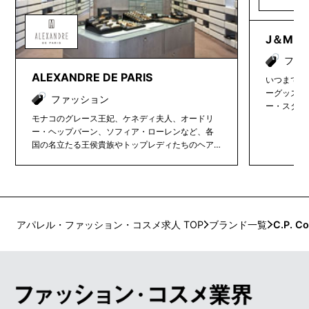
J＆M D
ファ
ALEXANDRE DE PARIS
いつまでも
ーグッズの
ファッション
ー・スタイ
モナコのグレース王妃、ケネディ夫人、オードリ
ィッドソン
ー・ヘップバーン、ソフィア・ローレンなど、各
Moniq
国の名立たる王侯貴族やトップレディたちのヘア
た。１９７
スタイリングを手掛けたヘア・アーティストのLou
夫妻のイニ
is Alexandre Albert Raimon(ルイス・アレクサンド
ー。 J&
ル・レイモン)が展開する高級ヘアアクセサリーブ
しいデザイ
ランド。挟み込んで留めるクリップ、バレッタ、
の“永遠の
ヘアバンドの3つのタイプを展開していて、スワロ
シックなア
フスキー・エレメントを用いたシリーズが人気で
アパレル・ファッション・コスメ求人 TOP
ブランド一覧
C.P. C
を取り入れ
す。Alexandre de Parisの商品は、全て手作りで、
と粋な遊び
完成までに多数の人の目でチェックされ丁寧に仕
ンの数々は
上げられています。上品なデザインとフレキシブ
女性たちか
ルな使い心地で世界中のセレブ達を虜にしている
世界で唯一の高級ヘアアクセサリーブランドで
す。