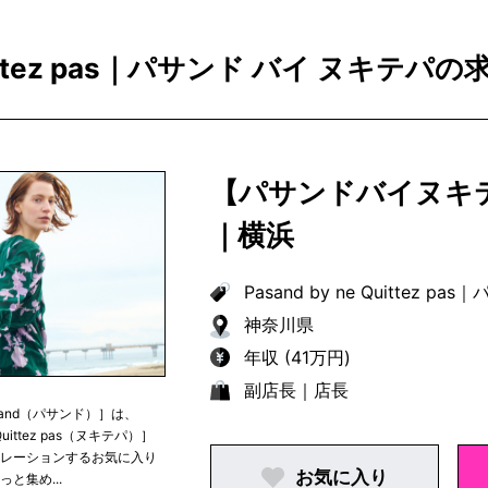
 Quittez pas｜パサンド バイ ヌキテパ
【パサンドバイヌキ
｜横浜
Pasand by ne Quittez pas
｜
パ
神奈川県
年収 (41万円)
副店長｜店長
sand（パサンド）］は、
Quittez pas（ヌキテパ）］
ュレーションするお気に入り
お気に入り
っと集め...