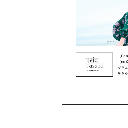
［Pa
［ne 
がキ
をぎゅ