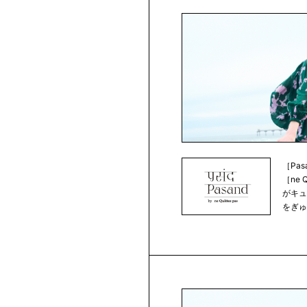
［Pa
［ne 
がキ
をぎゅ