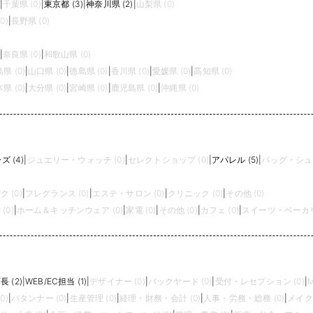
|
千葉県 (0)
|
東京都 (3)
|
神奈川県 (2)
|
山梨県 (0)
0)
|
長野県 (0)
|
奈良県 (0)
|
和歌山県 (0)
県 (0)
|
山口県 (0)
|
徳島県 (0)
|
香川県 (0)
|
愛媛県 (0)
|
高知県 (0)
県 (0)
|
大分県 (0)
|
宮崎県 (0)
|
鹿児島県 (0)
|
沖縄県 (0)
 (4)
|
ジュエリー・ウォッチ (0)
|
セレクトショップ (0)
|
アパレル (5)
|
バッグ・シュー
 (0)
|
フレグランス (0)
|
エステ・サロン (0)
|
クリニック (0)
|
その他 (0)
(0)
|
ホーム＆キッチンウェア (0)
|
家電 (0)
|
その他 (0)
|
カフェ (0)
|
スイーツ・ベーカリー
長 (2)
|
WEB/EC担当 (1)
|
デザイナー (0)
|
バックヤード (0)
|
受付・レセプション (0)
|
M
0)
|
パタンナー (0)
|
生産管理 (0)
|
経理・財務・会計 (0)
|
人事・労務・総務 (0)
|
メイク