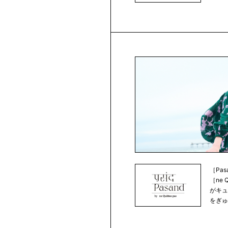
［Pa
［ne 
がキ
をぎゅ