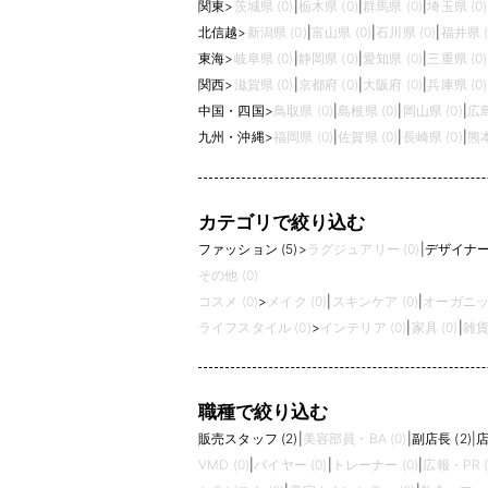
関東
>
茨城県 (0)
|
栃木県 (0)
|
群馬県 (0)
|
埼玉県 (0)
北信越
>
新潟県 (0)
|
富山県 (0)
|
石川県 (0)
|
福井県 (
東海
>
岐阜県 (0)
|
静岡県 (0)
|
愛知県 (0)
|
三重県 (0)
関西
>
滋賀県 (0)
|
京都府 (0)
|
大阪府 (0)
|
兵庫県 (0)
中国・四国
>
鳥取県 (0)
|
島根県 (0)
|
岡山県 (0)
|
広島
九州・沖縄
>
福岡県 (0)
|
佐賀県 (0)
|
長崎県 (0)
|
熊本
カテゴリで絞り込む
ファッション (5)
>
ラグジュアリー (0)
|
デザイナーズ
その他 (0)
コスメ (0)
>
メイク (0)
|
スキンケア (0)
|
オーガニック
ライフスタイル (0)
>
インテリア (0)
|
家具 (0)
|
雑貨 
職種で絞り込む
販売スタッフ (2)
|
美容部員・BA (0)
|
副店長 (2)
|
店
VMD (0)
|
バイヤー (0)
|
トレーナー (0)
|
広報・PR (