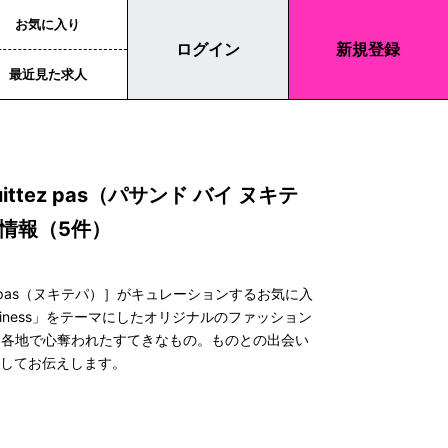
お気に入り
ログイン
新規登録
最近見た求人
 Quittez pas（パサンド バイ ヌキテ
情報（5件）
tez pas（ヌキテパ）］がキュレーションするお気に入
ppiness」をテーマにしたオリジナルのファッション
世界各地で心奪われたすてきなもの。ものとの出会い
縮してお伝えします。