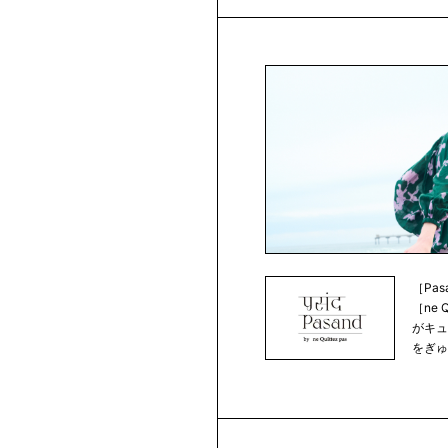
［Pa
［ne 
がキ
をぎゅ