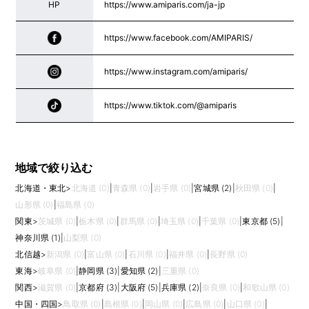
HP
https://www.amiparis.com/ja-jp
https://www.facebook.com/AMIPARIS/
https://www.instagram.com/amiparis/
https://www.tiktok.com/@amiparis
地域で絞り込む
北海道・東北
>
北海道 (0)
|
青森県 (0)
|
岩手県 (0)
|
宮城県 (2)
|
秋田県 (0)
|
山形県 (0)
|
福島県 (0)
関東
>
茨城県 (0)
|
栃木県 (0)
|
群馬県 (0)
|
埼玉県 (0)
|
千葉県 (0)
|
東京都 (5)
|
神奈川県 (1)
|
山梨県 (0)
北信越
>
新潟県 (0)
|
富山県 (0)
|
石川県 (0)
|
福井県 (0)
|
長野県 (0)
東海
>
岐阜県 (0)
|
静岡県 (3)
|
愛知県 (2)
|
三重県 (0)
関西
>
滋賀県 (0)
|
京都府 (3)
|
大阪府 (5)
|
兵庫県 (2)
|
奈良県 (0)
|
和歌山県 (0)
中国・四国
>
鳥取県 (0)
|
島根県 (0)
|
岡山県 (0)
|
広島県 (0)
|
山口県 (0)
|