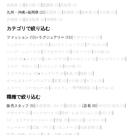
徳島県 (0)
|
香川県 (0)
|
愛媛県 (0)
|
高知県 (0)
九州・沖縄
>
福岡県 (2)
|
佐賀県 (0)
|
長崎県 (0)
|
熊本県 (0)
|
大分県 (0)
|
宮崎県 (0)
|
鹿児島県 (0)
|
沖縄県 (0)
カテゴリで絞り込む
ファッション (13)
>
ラグジュアリー (13)
|
デザイナーズ (0)
|
ジュエリー・ウォッチ (0)
|
セレクトショップ (0)
|
アパレル (0)
|
バッグ・シューズ (0)
|
アクセサリー (0)
|
スポーツ (0)
|
その他 (0)
コスメ (0)
>
メイク (0)
|
スキンケア (0)
|
オーガニック (0)
|
フレグランス (0)
|
エステ・サロン (0)
|
クリニック (0)
|
その他 (0)
ライフスタイル (0)
>
インテリア (0)
|
家具 (0)
|
雑貨 (0)
|
ホーム＆キッチンウェア (0)
|
家電 (0)
|
その他 (0)
|
カフェ (0)
|
スイーツ・ベーカリー (0)
|
レストラン・専門料理店 (0)
|
ホテル (0)
職種で絞り込む
販売スタッフ (5)
|
美容部員・BA (0)
|
副店長 (0)
|
店長 (8)
|
WEB/EC担当 (0)
|
デザイナー (0)
|
バックヤード (0)
|
受付・レセプション (0)
|
MD (0)
|
SV・エリアマネージャー (0)
|
営業 (0)
|
VMD (0)
|
バイヤー (0)
|
トレーナー (0)
|
広報・PR (0)
|
パタンナー (0)
|
生産管理 (0)
|
経理・財務・会計 (0)
|
人事・労務・総務 (0)
|