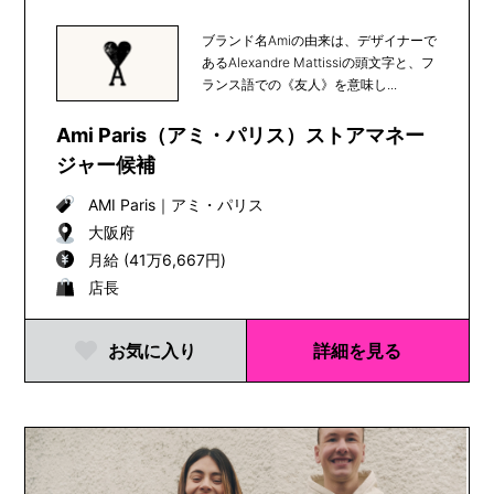
ブランド名Amiの由来は、デザイナーで
あるAlexandre Mattissiの頭文字と、フ
ランス語での《友人》を意味し...
Ami Paris（アミ・パリス）ストアマネー
ジャー候補
AMI Paris
｜
アミ・パリス
大阪府
月給 (41万6,667円)
店長
お気に入り
詳細を見る