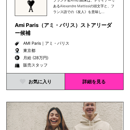
ブランド名Amiの由来は、デザイナーで
あるAlexandre Mattissiの頭文字と、フ
ランス語での《友人》を意味し...
Ami Paris（アミ・パリス）ストアリーダ
ー候補
AMI Paris
｜
アミ・パリス
東京都
月給 (28万円)
販売スタッフ
お気に入り
詳細を見る