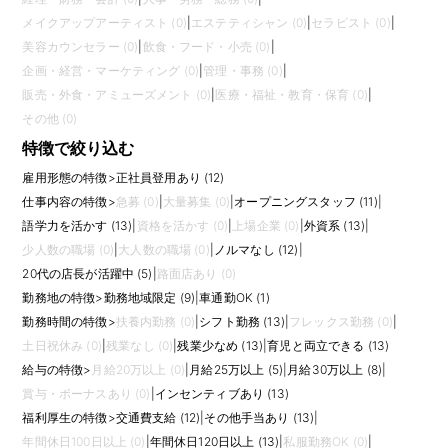
メイクアップアーティスト (0)
|
エステティシャン (0)
|
セラピスト (0)
|
美容カウンセラー (0)
|
飲食・フード・小売 (0)
|
企画・経営・マーケティング (0)
|
管理・事務 (0)
|
販売・外食・アミューズメント (0)
|
医療・福祉・教育・保育 (0)
|
その他 (0)
特徴で絞り込む
雇用形態の特徴
>
正社員登用あり (12)
仕事内容の特徴
>
急募 (0)
|
大量募集 (0)
|
オープニングスタッフ (11)
|
語学力を活かす (13)
|
資格を活かす (0)
|
上場企業 (0)
|
外資系 (13)
|
少人数の職場 (0)
|
大人数の職場 (0)
|
ノルマなし (12)
|
20代の店長が活躍中 (5)
|
路面店あり (0)
勤務地の特徴
>
勤務地域限定 (9)
|
車通勤OK (1)
勤務時間の特徴
>
扶養内勤務 (0)
|
シフト勤務 (13)
|
フレックス勤務 (0)
|
土日祝休み (0)
|
残業なし (0)
|
残業少なめ (13)
|
育児と両立できる (13)
給与の特徴
>
月給20万以上 (0)
|
月給25万以上 (5)
|
月給30万以上 (8)
|
賞与・ボーナスあり (0)
|
インセンティブあり (13)
福利厚生の特徴
>
交通費支給 (12)
|
その他手当あり (13)
|
年間休日100日以上 (0)
|
年間休日120日以上 (13)
|
私服勤務OK (0)
|