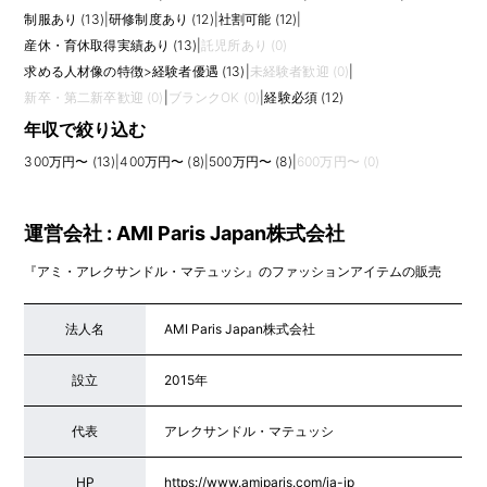
制服あり (13)
|
研修制度あり (12)
|
社割可能 (12)
|
産休・育休取得実績あり (13)
|
託児所あり (0)
求める人材像の特徴
>
経験者優遇 (13)
|
未経験者歓迎 (0)
|
新卒・第二新卒歓迎 (0)
|
ブランクOK (0)
|
経験必須 (12)
年収で絞り込む
300万円〜 (13)
|
400万円〜 (8)
|
500万円〜 (8)
|
600万円〜 (0)
運営会社 : AMI Paris Japan株式会社
『アミ・アレクサンドル・マテュッシ』のファッションアイテムの販売
法人名
AMI Paris Japan株式会社
設立
2015年
代表
アレクサンドル・マテュッシ
HP
https://www.amiparis.com/ja-jp