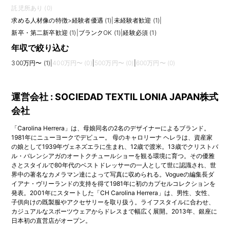
託児所あり (0)
求める人材像の特徴
>
経験者優遇 (1)
|
未経験者歓迎 (1)
|
新卒・第二新卒歓迎 (1)
|
ブランクOK (1)
|
経験必須 (1)
年収で絞り込む
300万円〜 (1)
|
400万円〜 (0)
|
500万円〜 (0)
|
600万円〜 (0)
運営会社 : SOCIEDAD TEXTIL LONIA JAPAN株式
会社
「Carolina Herrera」は、母娘同名の2名のデザイナーによるブランド。
1981年にニューヨークでデビュー。 母のキャロリーナ ヘレラは、資産家
の娘として1939年ヴェネズエラに生まれ、12歳で渡米。13歳でクリストバ
ル・バレンシアガのオートクチュールショーを観る環境に育つ。その優雅
さとスタイルで80年代のベストドレッサーの一人として世に認識され、世
界中の著名なカメラマン達によって写真に収められる。Vogueの編集長ダ
イアナ・ヴリーランドの支持を得て1981年に初のカプセルコレクションを
発表。2001年にスタートした「CH Carolina Herrera」は、男性、女性、
子供向けの既製服やアクセサリーを取り扱う。ライフスタイルに合わせ、
カジュアルなスポーツウェアからドレスまで幅広く展開。2013年、銀座に
日本初の直営店がオープン。