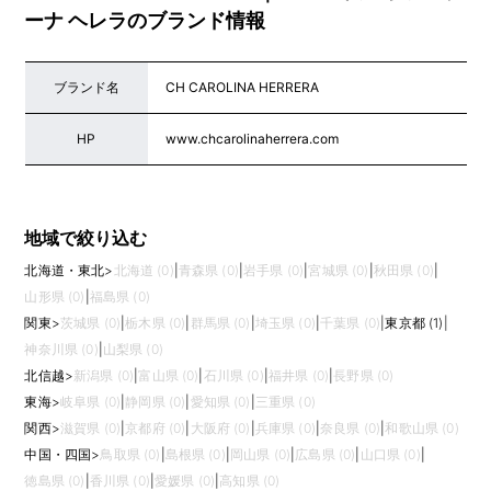
ーナ ヘレラのブランド情報
ブランド名
CH CAROLINA HERRERA
HP
www.chcarolinaherrera.com
地域で絞り込む
北海道・東北
>
北海道 (0)
|
青森県 (0)
|
岩手県 (0)
|
宮城県 (0)
|
秋田県 (0)
|
山形県 (0)
|
福島県 (0)
関東
>
茨城県 (0)
|
栃木県 (0)
|
群馬県 (0)
|
埼玉県 (0)
|
千葉県 (0)
|
東京都 (1)
|
神奈川県 (0)
|
山梨県 (0)
北信越
>
新潟県 (0)
|
富山県 (0)
|
石川県 (0)
|
福井県 (0)
|
長野県 (0)
東海
>
岐阜県 (0)
|
静岡県 (0)
|
愛知県 (0)
|
三重県 (0)
関西
>
滋賀県 (0)
|
京都府 (0)
|
大阪府 (0)
|
兵庫県 (0)
|
奈良県 (0)
|
和歌山県 (0)
中国・四国
>
鳥取県 (0)
|
島根県 (0)
|
岡山県 (0)
|
広島県 (0)
|
山口県 (0)
|
徳島県 (0)
|
香川県 (0)
|
愛媛県 (0)
|
高知県 (0)