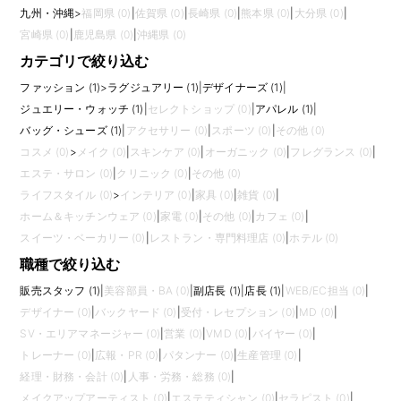
九州・沖縄
>
福岡県 (0)
|
佐賀県 (0)
|
長崎県 (0)
|
熊本県 (0)
|
大分県 (0)
|
宮崎県 (0)
|
鹿児島県 (0)
|
沖縄県 (0)
カテゴリで絞り込む
ファッション (1)
>
ラグジュアリー (1)
|
デザイナーズ (1)
|
ジュエリー・ウォッチ (1)
|
セレクトショップ (0)
|
アパレル (1)
|
バッグ・シューズ (1)
|
アクセサリー (0)
|
スポーツ (0)
|
その他 (0)
コスメ (0)
>
メイク (0)
|
スキンケア (0)
|
オーガニック (0)
|
フレグランス (0)
|
エステ・サロン (0)
|
クリニック (0)
|
その他 (0)
ライフスタイル (0)
>
インテリア (0)
|
家具 (0)
|
雑貨 (0)
|
ホーム＆キッチンウェア (0)
|
家電 (0)
|
その他 (0)
|
カフェ (0)
|
スイーツ・ベーカリー (0)
|
レストラン・専門料理店 (0)
|
ホテル (0)
職種で絞り込む
販売スタッフ (1)
|
美容部員・BA (0)
|
副店長 (1)
|
店長 (1)
|
WEB/EC担当 (0)
|
デザイナー (0)
|
バックヤード (0)
|
受付・レセプション (0)
|
MD (0)
|
SV・エリアマネージャー (0)
|
営業 (0)
|
VMD (0)
|
バイヤー (0)
|
トレーナー (0)
|
広報・PR (0)
|
パタンナー (0)
|
生産管理 (0)
|
経理・財務・会計 (0)
|
人事・労務・総務 (0)
|
メイクアップアーティスト (0)
|
エステティシャン (0)
|
セラピスト (0)
|