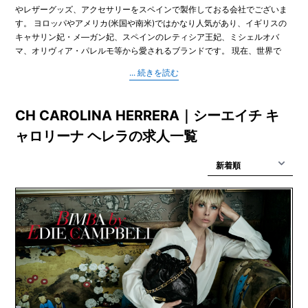
やレザーグッズ、アクセサリーをスペインで製作しておる会社でございま
す。 ヨロッパやアメリカ(米国や南米)ではかなり人気があり、イギリスの
キャサリン妃・メ―ガン妃、スペインのレティシア王妃、ミシェルオバ
マ、オリヴィア・パレルモ等から愛されるブランドです。 現在、世界で
350店舗を持っているし、2,600名以上の職員が活躍しています。2013年
から日本に進出し、東京銀座路面店から始まり、現在、高島屋新宿や大阪
阪急本店の店舗を含め、4店舗を展開しております。
CH CAROLINA HERRERA｜シーエイチ キ
ャロリーナ ヘレラの求人一覧