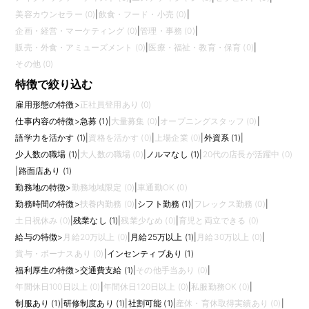
美容カウンセラー (0)
|
飲食・フード・小売 (0)
|
企画・経営・マーケティング (0)
|
管理・事務 (0)
|
販売・外食・アミューズメント (0)
|
医療・福祉・教育・保育 (0)
|
その他 (0)
特徴で絞り込む
雇用形態の特徴
>
正社員登用あり (0)
仕事内容の特徴
>
急募 (1)
|
大量募集 (0)
|
オープニングスタッフ (0)
|
語学力を活かす (1)
|
資格を活かす (0)
|
上場企業 (0)
|
外資系 (1)
|
少人数の職場 (1)
|
大人数の職場 (0)
|
ノルマなし (1)
|
20代の店長が活躍中 (0)
|
路面店あり (1)
勤務地の特徴
>
勤務地域限定 (0)
|
車通勤OK (0)
勤務時間の特徴
>
扶養内勤務 (0)
|
シフト勤務 (1)
|
フレックス勤務 (0)
|
土日祝休み (0)
|
残業なし (1)
|
残業少なめ (0)
|
育児と両立できる (0)
給与の特徴
>
月給20万以上 (0)
|
月給25万以上 (1)
|
月給30万以上 (0)
|
賞与・ボーナスあり (0)
|
インセンティブあり (1)
福利厚生の特徴
>
交通費支給 (1)
|
その他手当あり (0)
|
年間休日100日以上 (0)
|
年間休日120日以上 (0)
|
私服勤務OK (0)
|
制服あり (1)
|
研修制度あり (1)
|
社割可能 (1)
|
産休・育休取得実績あり (0)
|