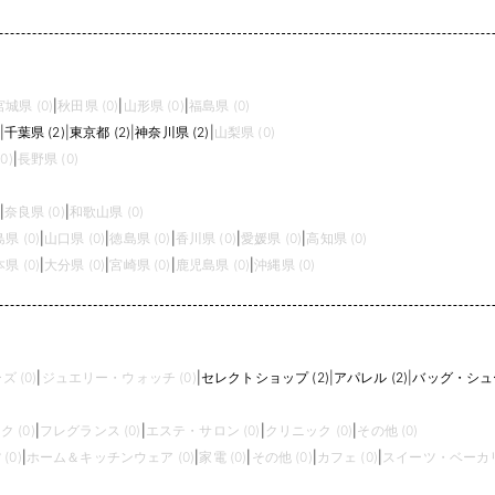
宮城県 (0)
|
秋田県 (0)
|
山形県 (0)
|
福島県 (0)
|
千葉県 (2)
|
東京都 (2)
|
神奈川県 (2)
|
山梨県 (0)
0)
|
長野県 (0)
|
奈良県 (0)
|
和歌山県 (0)
県 (0)
|
山口県 (0)
|
徳島県 (0)
|
香川県 (0)
|
愛媛県 (0)
|
高知県 (0)
県 (0)
|
大分県 (0)
|
宮崎県 (0)
|
鹿児島県 (0)
|
沖縄県 (0)
 (0)
|
ジュエリー・ウォッチ (0)
|
セレクトショップ (2)
|
アパレル (2)
|
バッグ・シュー
 (0)
|
フレグランス (0)
|
エステ・サロン (0)
|
クリニック (0)
|
その他 (0)
(0)
|
ホーム＆キッチンウェア (0)
|
家電 (0)
|
その他 (0)
|
カフェ (0)
|
スイーツ・ベーカリー