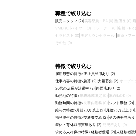
職種で絞り込む
販売スタッフ (2)
|
美容部員・BA (0)
|
副店長 (0)
|
店
VMD (0)
|
バイヤー (0)
|
トレーナー (0)
|
広報・PR (
セラピスト (0)
|
美容カウンセラー (0)
|
飲食・フード
その他 (0)
特徴で絞り込む
雇用形態の特徴
>
正社員登用あり (2)
仕事内容の特徴
>
急募 (2)
|
大量募集 (2)
|
オープニン
20代の店長が活躍中 (2)
|
路面店あり (2)
勤務地の特徴
>
勤務地域限定 (0)
|
車通勤OK (0)
勤務時間の特徴
>
扶養内勤務 (0)
|
シフト勤務 (2)
|
給与の特徴
>
月給20万以上 (2)
|
月給25万以上 (1)
|
福利厚生の特徴
>
交通費支給 (2)
|
その他手当あり (
産休・育休取得実績あり (2)
|
託児所あり (0)
求める人材像の特徴
>
経験者優遇 (2)
|
未経験者歓迎 