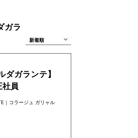
mbers／ear PAPILLONNER／GALLARDAGALANTE
astane／La boutique BonBon／Lattice／Les
ekashi／Pal collection／PAL GROUP OUTLET／
et OUTLET／salut!／SHENERY／un dix cors／un
ルダガラ
 WHO gallery／3COINS
ャルダガランテ】
正社員
TE
｜
コラージュ ガリャル