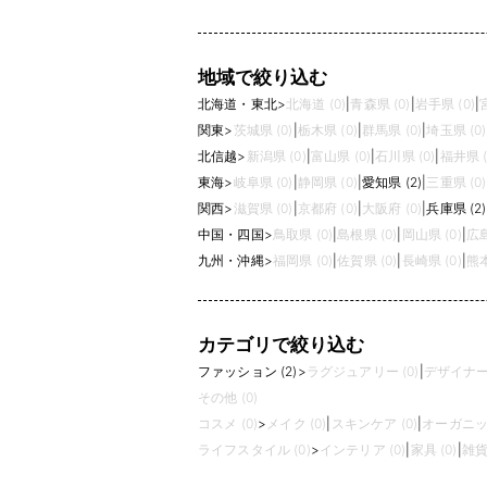
地域で絞り込む
北海道・東北
>
北海道 (0)
|
青森県 (0)
|
岩手県 (0)
|
関東
>
茨城県 (0)
|
栃木県 (0)
|
群馬県 (0)
|
埼玉県 (0)
北信越
>
新潟県 (0)
|
富山県 (0)
|
石川県 (0)
|
福井県 (
東海
>
岐阜県 (0)
|
静岡県 (0)
|
愛知県 (2)
|
三重県 (0)
関西
>
滋賀県 (0)
|
京都府 (0)
|
大阪府 (0)
|
兵庫県 (2)
中国・四国
>
鳥取県 (0)
|
島根県 (0)
|
岡山県 (0)
|
広島
九州・沖縄
>
福岡県 (0)
|
佐賀県 (0)
|
長崎県 (0)
|
熊本
カテゴリで絞り込む
ファッション (2)
>
ラグジュアリー (0)
|
デザイナーズ
その他 (0)
コスメ (0)
>
メイク (0)
|
スキンケア (0)
|
オーガニック
ライフスタイル (0)
>
インテリア (0)
|
家具 (0)
|
雑貨 