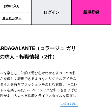
お気に入り
ログイン
新規登録
最近見た求人
LARDAGALANTE（コラージュ ガリ
の求人・転職情報（2件）
イルを楽しむ、知的で遊び心がわかるすべての女性
しさを優しく表現できるようなオリジナルアイテム
タイルを持ちファッションを楽しむ女性。 ～エレ
ャレを楽しみたい～ ベーシックな中にもさりげな
能性がよい大人の日常着とライフスタイルを提案し
LEY／CAPRICIEUX LE'MAGE／Chico／
E GALLARDAGALANTE／COLONY 2139／Daily