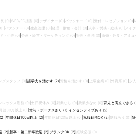
長 (0)
|
WEB/EC担当 (0)
|
デザイナー (0)
|
バックヤード (0)
|
受付・レセプション (0)
|
0)
|
パタンナー (0)
|
生産管理 (0)
|
経理・財務・会計 (0)
|
人事・労務・総務 (0)
|
メイク
・小売 (0)
|
企画・経営・マーケティング (0)
|
管理・事務 (0)
|
販売・外食・アミュー
グスタッフ (0)
|
語学力を活かす (2)
|
資格を活かす (0)
|
上場企業 (0)
|
外資系 (0)
|
少人
フレックス勤務 (0)
|
土日祝休み (0)
|
残業なし (0)
|
残業少なめ (0)
|
育児と両立できる (2
月給30万以上 (0)
|
賞与・ボーナスあり (1)
|
インセンティブあり (2)
2)
|
年間休日100日以上 (2)
|
年間休日120日以上 (0)
|
私服勤務OK (2)
|
制服あり (0)
|
研
(2)
|
新卒・第二新卒歓迎 (2)
|
ブランクOK (2)
|
経験必須 (0)