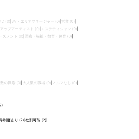
MD (0)
|
SV・エリアマネージャー (0)
|
営業 (0)
|
アップアーティスト (0)
|
エステティシャン (0)
|
ズメント (0)
|
医療・福祉・教育・保育 (0)
|
数の職場 (0)
|
大人数の職場 (0)
|
ノルマなし (0)
|
)
修制度あり (2)
|
社割可能 (2)
|