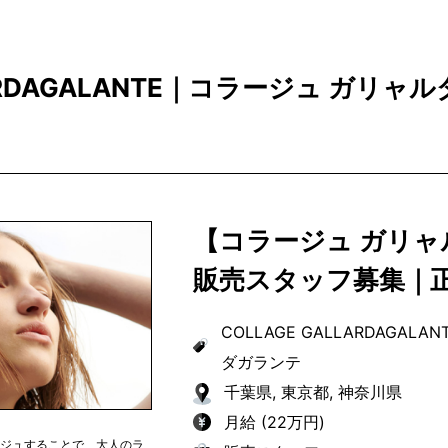
russet／Discoat／DouDou／Drawing Nu
／GALLARDAGALANTE OUTLET／IACUCCI／K
Signes／Loungedress／Lui's／mystic／Om
prose verse／RIVE DROITE／russet／russ
LARDAGALANTE｜コラージュ ガリャ
dix cors OUTLET／Whim Gazette／WHO'S
【コラージュ ガリ
販売スタッフ募集｜
COLLAGE GALLARDAGALAN
ダガランテ
千葉県, 東京都, 神奈川県
月給 (22万円)
ージュすることで、大人のラ