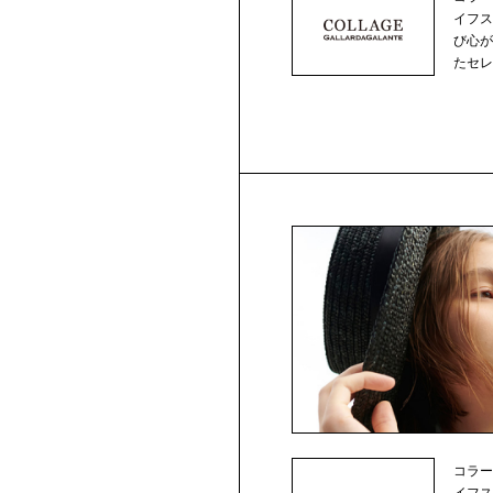
イフ
び心
たセ
分...
コラ
イフ