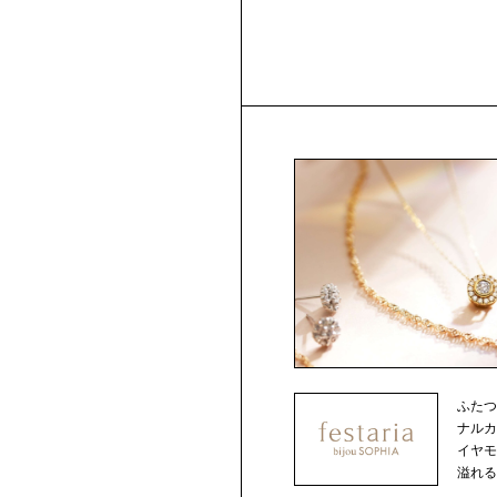
ふた
ナルカット
イヤ
溢れるジ