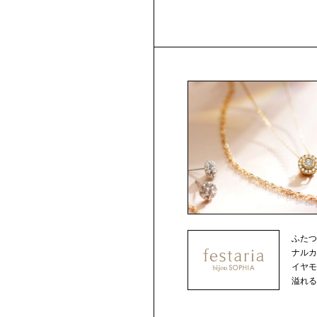
ふた
ナルカット
イヤ
溢れるジ