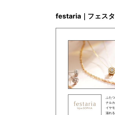
festaria｜フェ
ふた
ナルカット
イヤ
溢れるジ