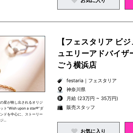
お気に入り
【フェスタリア ビ
ュエリーアドバイザ
ごう横浜店
festaria
｜
フェスタリア
神奈川県
月給 (23万円 ~ 35万円)
つの星が映し出されるオリジ
販売スタッフ
“Wish upon a star®︎”ダ
モンドを中心に、ストーリー
...
お気に入り