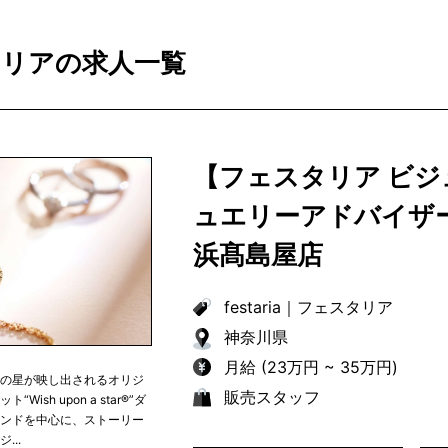
スタリアの求人一覧
【フェスタリア ビ
ュエリーアドバイザ
浜髙島屋店
festaria
｜
フェスタリア
神奈川県
月給 (23万円 ~ 35万円)
つの星が映し出されるオリジ
販売スタッフ
“Wish upon a star®︎”ダ
モンドを中心に、ストーリー
...