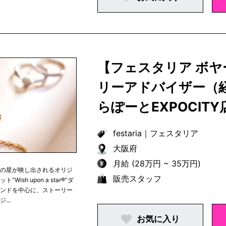
【フェスタリア ボ
リーアドバイザー（
らぽーとEXPOCITY
festaria
｜
フェスタリア
大阪府
月給 (28万円 ~ 35万円)
つの星が映し出されるオリジ
販売スタッフ
“Wish upon a star®︎”ダ
モンドを中心に、ストーリー
...
お気に入り