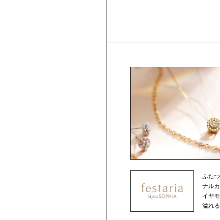
ふた
ナルカット
イヤ
溢れるジ