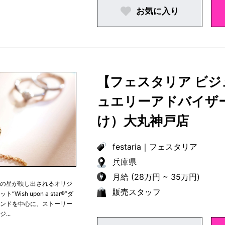
お気に入り
【フェスタリア ビ
ュエリーアドバイザ
け）大丸神戸店
festaria
｜
フェスタリア
兵庫県
月給 (28万円 ~ 35万円)
つの星が映し出されるオリジ
販売スタッフ
“Wish upon a star®︎”ダ
モンドを中心に、ストーリー
...