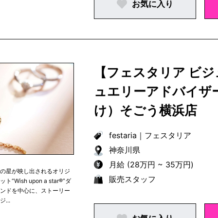
お気に入り
【フェスタリア ビ
ュエリーアドバイザ
け）そごう横浜店
festaria
｜
フェスタリア
神奈川県
月給 (28万円 ~ 35万円)
つの星が映し出されるオリジ
販売スタッフ
“Wish upon a star®︎”ダ
モンドを中心に、ストーリー
...