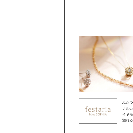
ふた
ナルカット
イヤ
溢れるジ