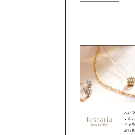
ふた
ナルカット
イヤ
溢れるジ