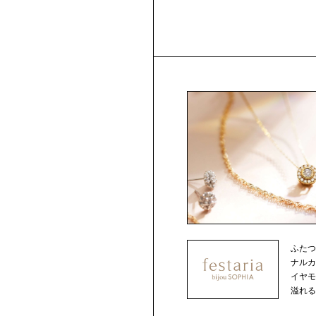
ふた
ナルカット
イヤ
溢れるジ