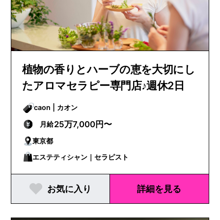
植物の香りとハーブの恵を大切にし
たアロマセラピー専門店♪週休2日
caon | カオン
25万7,000円〜
月給
東京都
エステティシャン｜セラピスト
お気に入り
詳細を見る