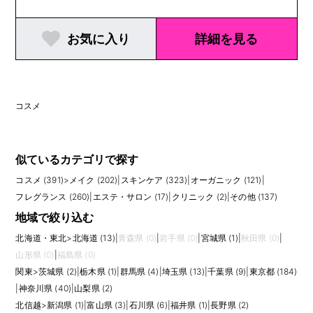
お気に入り
詳細を見る
コスメ
似ているカテゴリで探す
コスメ (391)
>
メイク (202)
|
スキンケア (323)
|
オーガニック (121)
|
フレグランス (260)
|
エステ・サロン (17)
|
クリニック (2)
|
その他 (137)
地域で絞り込む
北海道・東北
>
北海道 (13)
|
青森県 (0)
|
岩手県 (0)
|
宮城県 (1)
|
秋田県 (0)
|
山形県 (0)
|
福島県 (0)
関東
>
茨城県 (2)
|
栃木県 (1)
|
群馬県 (4)
|
埼玉県 (13)
|
千葉県 (9)
|
東京都 (184)
|
神奈川県 (40)
|
山梨県 (2)
北信越
>
新潟県 (1)
|
富山県 (3)
|
石川県 (6)
|
福井県 (1)
|
長野県 (2)