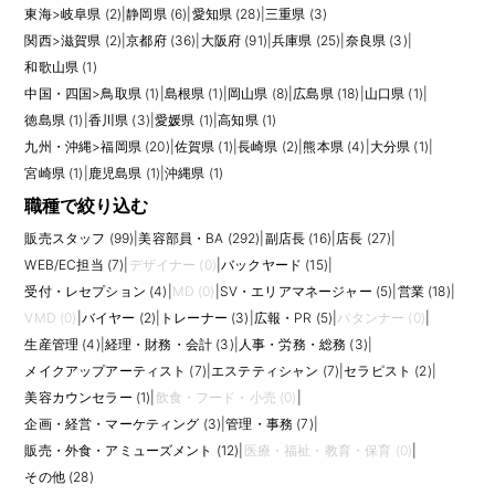
東海
>
岐阜県 (2)
|
静岡県 (6)
|
愛知県 (28)
|
三重県 (3)
関西
>
滋賀県 (2)
|
京都府 (36)
|
大阪府 (91)
|
兵庫県 (25)
|
奈良県 (3)
|
和歌山県 (1)
中国・四国
>
鳥取県 (1)
|
島根県 (1)
|
岡山県 (8)
|
広島県 (18)
|
山口県 (1)
|
徳島県 (1)
|
香川県 (3)
|
愛媛県 (1)
|
高知県 (1)
九州・沖縄
>
福岡県 (20)
|
佐賀県 (1)
|
長崎県 (2)
|
熊本県 (4)
|
大分県 (1)
|
宮崎県 (1)
|
鹿児島県 (1)
|
沖縄県 (1)
職種で絞り込む
販売スタッフ (99)
|
美容部員・BA (292)
|
副店長 (16)
|
店長 (27)
|
WEB/EC担当 (7)
|
デザイナー (0)
|
バックヤード (15)
|
受付・レセプション (4)
|
MD (0)
|
SV・エリアマネージャー (5)
|
営業 (18)
|
VMD (0)
|
バイヤー (2)
|
トレーナー (3)
|
広報・PR (5)
|
パタンナー (0)
|
生産管理 (4)
|
経理・財務・会計 (3)
|
人事・労務・総務 (3)
|
メイクアップアーティスト (7)
|
エステティシャン (7)
|
セラピスト (2)
|
美容カウンセラー (1)
|
飲食・フード・小売 (0)
|
企画・経営・マーケティング (3)
|
管理・事務 (7)
|
販売・外食・アミューズメント (12)
|
医療・福祉・教育・保育 (0)
|
その他 (28)