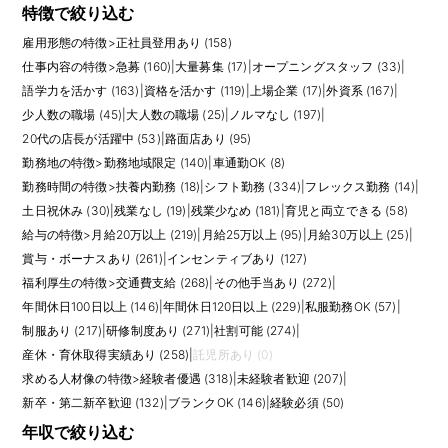
特徴で絞り込む
雇用形態の特徴
>
正社員登用あり (158)
仕事内容の特徴
>
急募 (160)
|
大量募集 (17)
|
オープニングスタッフ (33)
|
語学力を活かす (163)
|
資格を活かす (119)
|
上場企業 (17)
|
外資系 (167)
|
少人数の職場 (45)
|
大人数の職場 (25)
|
ノルマなし (197)
|
20代の店長が活躍中 (53)
|
路面店あり (95)
勤務地の特徴
>
勤務地域限定 (140)
|
車通勤OK (8)
勤務時間の特徴
>
扶養内勤務 (18)
|
シフト勤務 (334)
|
フレックス勤務 (14)
|
土日祝休み (30)
|
残業なし (19)
|
残業少なめ (181)
|
育児と両立できる (58)
給与の特徴
>
月給20万以上 (219)
|
月給25万以上 (95)
|
月給30万以上 (25)
|
賞与・ボーナスあり (261)
|
インセンティブあり (127)
福利厚生の特徴
>
交通費支給 (268)
|
その他手当あり (272)
|
年間休日100日以上 (146)
|
年間休日120日以上 (229)
|
私服勤務OK (57)
|
制服あり (217)
|
研修制度あり (271)
|
社割可能 (274)
|
産休・育休取得実績あり (258)
|
託児所あり (0)
求める人材像の特徴
>
経験者優遇 (318)
|
未経験者歓迎 (207)
|
新卒・第二新卒歓迎 (132)
|
ブランクOK (146)
|
経験必須 (50)
年収で絞り込む