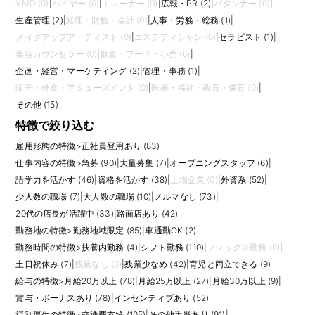
VMD (0)
|
バイヤー (0)
|
トレーナー (0)
|
広報・PR (2)
|
パタンナー (0)
|
生産管理 (2)
|
経理・財務・会計 (0)
|
人事・労務・総務 (1)
|
メイクアップアーティスト (0)
|
エステティシャン (0)
|
セラピスト (1)
|
美容カウンセラー (0)
|
飲食・フード・小売 (0)
|
企画・経営・マーケティング (2)
|
管理・事務 (1)
|
販売・外食・アミューズメント (0)
|
医療・福祉・教育・保育 (0)
|
その他 (15)
特徴で絞り込む
雇用形態の特徴
>
正社員登用あり (83)
仕事内容の特徴
>
急募 (90)
|
大量募集 (7)
|
オープニングスタッフ (6)
|
語学力を活かす (46)
|
資格を活かす (38)
|
上場企業 (0)
|
外資系 (52)
|
少人数の職場 (7)
|
大人数の職場 (10)
|
ノルマなし (73)
|
20代の店長が活躍中 (33)
|
路面店あり (42)
勤務地の特徴
>
勤務地域限定 (85)
|
車通勤OK (2)
勤務時間の特徴
>
扶養内勤務 (4)
|
シフト勤務 (110)
|
フレックス勤務 (0)
|
土日祝休み (7)
|
残業なし (0)
|
残業少なめ (42)
|
育児と両立できる (9)
給与の特徴
>
月給20万以上 (78)
|
月給25万以上 (27)
|
月給30万以上 (9)
|
賞与・ボーナスあり (78)
|
インセンティブあり (52)
福利厚生の特徴
>
交通費支給 (105)
|
その他手当あり (91)
|