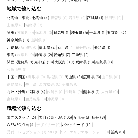
地域で絞り込む
北海道・東北
>
北海道 (4)
|
青森県 (0)
|
岩手県 (0)
|
宮城県 (1)
|
秋田県 (0)
|
山形県 (0)
|
福島県 (0)
関東
>
茨城県 (0)
|
栃木県 (0)
|
群馬県 (1)
|
埼玉県 (5)
|
千葉県 (1)
|
東京都 (52)
|
神奈川県 (10)
|
山梨県 (0)
北信越
>
新潟県 (0)
|
富山県 (2)
|
石川県 (4)
|
福井県 (0)
|
長野県 (1)
東海
>
岐阜県 (0)
|
静岡県 (2)
|
愛知県 (7)
|
三重県 (2)
関西
>
滋賀県 (1)
|
京都府 (16)
|
大阪府 (33)
|
兵庫県 (10)
|
奈良県 (1)
|
和歌山県 (0)
中国・四国
>
鳥取県 (0)
|
島根県 (0)
|
岡山県 (3)
|
広島県 (6)
|
山口県 (0)
|
徳島県 (0)
|
香川県 (0)
|
愛媛県 (0)
|
高知県 (0)
九州・沖縄
>
福岡県 (4)
|
佐賀県 (0)
|
長崎県 (0)
|
熊本県 (1)
|
大分県 (0)
|
宮崎県 (0)
|
鹿児島県 (0)
|
沖縄県 (0)
職種で絞り込む
販売スタッフ (24)
|
美容部員・BA (105)
|
副店長 (8)
|
店長 (8)
|
WEB/EC担当 (4)
|
デザイナー (0)
|
バックヤード (12)
|
受付・レセプション (0)
|
MD (0)
|
SV・エリアマネージャー (0)
|
営業 (3)
|