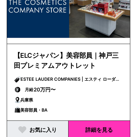
【ELCジャパン】美容部員｜神戸三
田プレミアムアウトレット
ESTEE LAUDER COMPANIES | エスティ ローダー
カンパニーズ
20万円〜
月給
兵庫県
美容部員・BA
お気に入り
詳細を見る