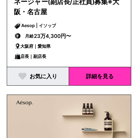
ネージャー(副店長/正社員)募集※大
阪・名古屋
Aesop | イソップ
23万4,300円〜
月給
大阪府｜愛知県
店長｜副店長
お気に入り
詳細を見る