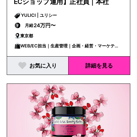
ECショップ運用】正社員｜本社
YULICI | ユリシー
24万円〜
月給
東京都
WEB/EC担当｜生産管理｜企画・経営・マーケティ
ング
お気に入り
詳細を見る