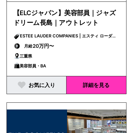
【ELCジャパン】美容部員｜ジャズ
ドリーム長島｜アウトレット
ESTEE LAUDER COMPANIES | エスティ ローダー
カンパニーズ
20万円〜
月給
三重県
美容部員・BA
お気に入り
詳細を見る