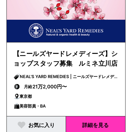
【ニールズヤードレメディーズ】シ
ョップスタッフ募集 ルミネ立川店
NEAL'S YARD REMEDIES | ニールズヤードレメデ
ィーズ
21万2,000円〜
月給
東京都
美容部員・BA
お気に入り
詳細を見る