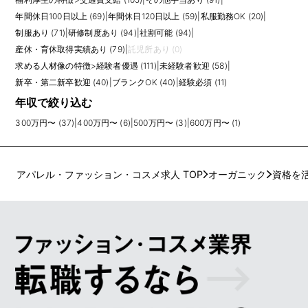
年間休日100日以上 (69)
|
年間休日120日以上 (59)
|
私服勤務OK (20)
|
制服あり (71)
|
研修制度あり (94)
|
社割可能 (94)
|
産休・育休取得実績あり (79)
|
託児所あり (0)
求める人材像の特徴
>
経験者優遇 (111)
|
未経験者歓迎 (58)
|
新卒・第二新卒歓迎 (40)
|
ブランクOK (40)
|
経験必須 (11)
年収で絞り込む
300万円〜 (37)
|
400万円〜 (6)
|
500万円〜 (3)
|
600万円〜 (1)
アパレル・ファッション・コスメ求人 TOP
オーガニック
資格を