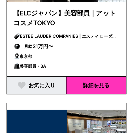
【ELCジャパン】美容部員｜アット
コスメTOKYO
ESTEE LAUDER COMPANIES | エスティ ローダー
カンパニーズ
21万円〜
月給
東京都
美容部員・BA
お気に入り
詳細を見る