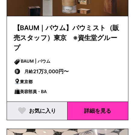
【BAUM｜バウム】バウミスト（販
売スタッフ）東京 ※資生堂グルー
プ
BAUM | バウム
21万3,000円〜
月給
東京都
美容部員・BA
お気に入り
詳細を見る