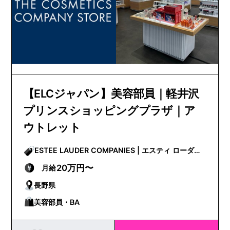
【ELCジャパン】美容部員｜軽井沢
プリンスショッピングプラザ｜ア
ウトレット
ESTEE LAUDER COMPANIES | エスティ ローダー
カンパニーズ
20万円〜
月給
長野県
美容部員・BA