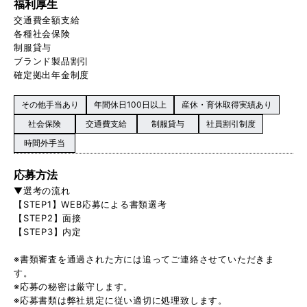
福利厚生
交通費全額支給
各種社会保険
制服貸与
ブランド製品割引
確定拠出年金制度
その他手当あり
年間休日100日以上
産休・育休取得実績あり
社会保険
交通費支給
制服貸与
社員割引制度
時間外手当
応募方法
▼選考の流れ
【STEP1】WEB応募による書類選考
【STEP2】面接
【STEP3】内定
※書類審査を通過された方には追ってご連絡させていただきま
す。
※応募の秘密は厳守します。
※応募書類は弊社規定に従い適切に処理致します。