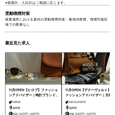
※面接日・入社日はご相談に応じます。
受動喫煙対策
就業場所における屋内の受動喫煙対策：敷地内禁煙。喫煙可能区
域での業務なし
最近見た求人
11月OPEN【ヒロブ】ファッショ
11月OPEN【デクーヴェルト】フ
ンアドバイザー｜時計ブランド
ァッションアドバイザー｜天神
｜天神店
店
HIROB
DECOUVERTE
福岡県
福岡県
月給 (24万円～44万円)
月給 (24万円～44万円)