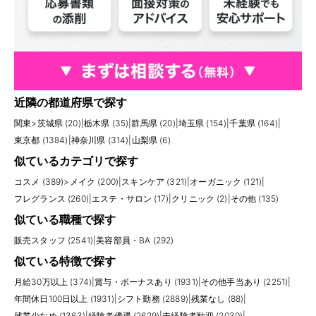
近隣の都道府県で探す
関東
>
茨城県 (20)
|
栃木県 (35)
|
群馬県 (20)
|
埼玉県 (154)
|
千葉県 (164)
|
東京都 (1384)
|
神奈川県 (314)
|
山梨県 (6)
似ているカテゴリで探す
コスメ (389)
>
メイク (200)
|
スキンケア (321)
|
オーガニック (121)
|
フレグランス (260)
|
エステ・サロン (17)
|
クリニック (2)
|
その他 (135)
似ている職種で探す
販売スタッフ (2541)
|
美容部員・BA (292)
似ている特徴で探す
月給30万以上 (374)
|
賞与・ボーナスあり (1931)
|
その他手当あり (2251)
|
年間休日100日以上 (1931)
|
シフト勤務 (2889)
|
残業なし (88)
|
残業少なめ (1363)
|
経験者優遇 (2629)
|
未経験者歓迎 (2030)
|