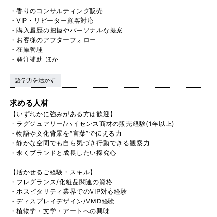
・香りのコンサルティング販売
・VIP・リピーター顧客対応
・購入履歴の把握やパーソナルな提案
・お客様のアフターフォロー
・在庫管理
・発注補助 ほか
語学力を活かす
求める人材
【いずれかに強みがある方は歓迎】
・ラグジュアリー/ハイセンス商材の販売経験(1年以上)
・物語や文化背景を“言葉”で伝える力
・静かな空間でも自ら気づき行動できる観察力
・永くブランドと成長したい探究心
【活かせるご経験・スキル】
・フレグランス/化粧品関連の資格
・ホスピタリティ業界でのVIP対応経験
・ディスプレイデザイン/VMD経験
・植物学・文学・アートへの興味