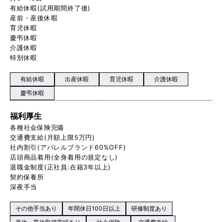
有給休暇(試用期間終了後)
産前・産後休暇
育児休暇
慶弔休暇
介護休暇
特別休暇
有給休暇
出産休暇
育児休暇
介護休暇
慶弔休暇
福利厚生
各種社会保険完備
交通費支給(月額上限5万円)
社内割引(アパレルブランド60%OFF)
店頭商品着用(全身着用の規定なし)
退職金制度(正社員:在籍3年以上)
契約保養所
深夜手当
その他手当あり
年間休日100日以上
研修制度あり