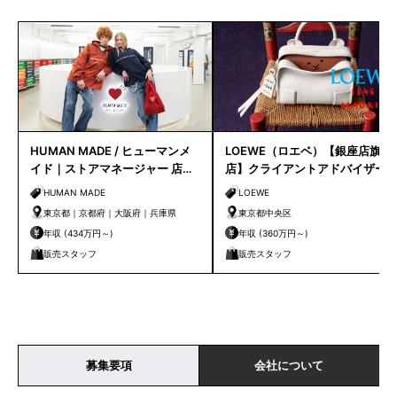
HUMAN MADE / ヒューマンメ
LOEWE（ロエベ）【銀座店旗艦
イド｜ストアマネージャー 店長
店】クライアントアドバイザー
候補
／シニアクライアントアドバイ
HUMAN MADE
LOEWE
ザー募集
東京都｜京都府｜大阪府｜兵庫県
東京都中央区
年収 (434万円～)
年収 (360万円～)
販売スタッフ
販売スタッフ
募集要項
会社について