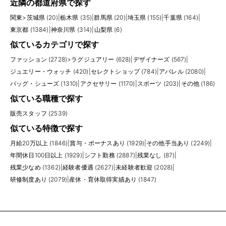
近隣の都道府県で探す
関東
>
茨城県 (20)
|
栃木県 (35)
|
群馬県 (20)
|
埼玉県 (155)
|
千葉県 (164)
|
東京都 (1384)
|
神奈川県 (314)
|
山梨県 (6)
似ているカテゴリで探す
ファッション (2728)
>
ラグジュアリー (628)
|
デザイナーズ (567)
|
ジュエリー・ウォッチ (420)
|
セレクトショップ (784)
|
アパレル (2080)
|
バッグ・シューズ (1310)
|
アクセサリー (1170)
|
スポーツ (203)
|
その他 (186)
似ている職種で探す
販売スタッフ (2539)
似ている特徴で探す
月給20万以上 (1846)
|
賞与・ボーナスあり (1929)
|
その他手当あり (2249)
|
年間休日100日以上 (1929)
|
シフト勤務 (2887)
|
残業なし (87)
|
残業少なめ (1362)
|
経験者優遇 (2627)
|
未経験者歓迎 (2028)
|
研修制度あり (2079)
|
産休・育休取得実績あり (1847)