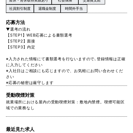
産休・育休取得実績あり
社会保険
交通費支給
社員割引制度
退職金制度
時間外手当
応募方法
▼選考の流れ
【STEP1】WEB応募による書類選考
【STEP2】面接
【STEP3】内定
※入力された情報にて書類選考を行ないますので､登録情報は正確
に入力してください
※入社日はご相談にも応じますので、お気軽にお問い合わせくだ
さい
※応募の秘密は厳守します
受動喫煙対策
就業場所における屋内の受動喫煙対策：敷地内禁煙。喫煙可能区
域での業務なし
最近見た求人