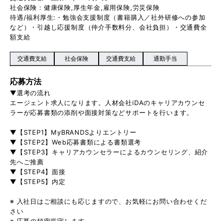
社会保険：健康保険,厚生年金,雇用保険,労災保険
待遇/福利厚生:・勉強会支援制度（書籍購入／社外研修への参加
など）・引越し応援制度（仲介手数料分、会社負担）・交通費全
額支給
交通費支給
社会保険
交通費支給
通勤手当
応募方法
▼選考の流れ
エージェント求人になります。人材会社iDAのキャリアカウンセ
ラーが応募書類の添削や面接対策などサポートを行います。
▼【STEP1】MyBRANDSよりエントリー
▼【STEP2】Web応募書類による書類選考
▼【STEP3】キャリアカウンセラーによるカウンセリング、紹介
先へご推薦
▼【STEP4】面接
▼【STEP5】内定
※ 入社日はご相談にも応じますので、お気軽にお問い合わせくだ
さい
※ 応募の秘密厳守します