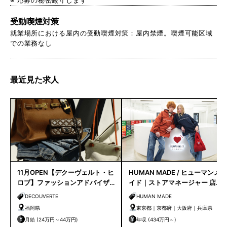
受動喫煙対策
就業場所における屋内の受動喫煙対策：屋内禁煙。喫煙可能区域
での業務なし
最近見た求人
11月OPEN【デクーヴェルト・ヒ
HUMAN MADE / ヒューマンメ
ロブ】ファッションアドバイザ
イド｜ストアマネージャー 店長
ー｜天神店
候補
DECOUVERTE
HUMAN MADE
福岡県
東京都｜京都府｜大阪府｜兵庫県
月給 (24万円～44万円)
年収 (434万円～)