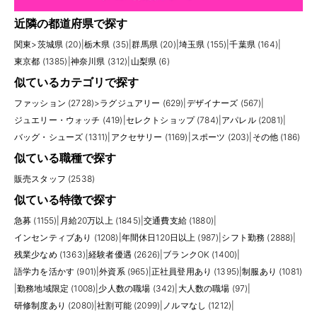
近隣の都道府県で探す
関東
>
茨城県 (20)
|
栃木県 (35)
|
群馬県 (20)
|
埼玉県 (155)
|
千葉県 (164)
|
東京都 (1385)
|
神奈川県 (312)
|
山梨県 (6)
似ているカテゴリで探す
ファッション (2728)
>
ラグジュアリー (629)
|
デザイナーズ (567)
|
ジュエリー・ウォッチ (419)
|
セレクトショップ (784)
|
アパレル (2081)
|
バッグ・シューズ (1311)
|
アクセサリー (1169)
|
スポーツ (203)
|
その他 (186)
似ている職種で探す
販売スタッフ (2538)
似ている特徴で探す
急募 (1155)
|
月給20万以上 (1845)
|
交通費支給 (1880)
|
インセンティブあり (1208)
|
年間休日120日以上 (987)
|
シフト勤務 (2888)
|
残業少なめ (1363)
|
経験者優遇 (2626)
|
ブランクOK (1400)
|
語学力を活かす (901)
|
外資系 (965)
|
正社員登用あり (1395)
|
制服あり (1081)
|
勤務地域限定 (1008)
|
少人数の職場 (342)
|
大人数の職場 (97)
|
研修制度あり (2080)
|
社割可能 (2099)
|
ノルマなし (1212)
|