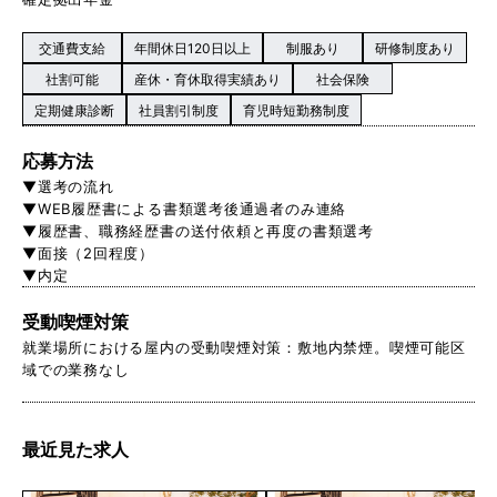
交通費支給
年間休日120日以上
制服あり
研修制度あり
社割可能
産休・育休取得実績あり
社会保険
定期健康診断
社員割引制度
育児時短勤務制度
応募方法
▼選考の流れ
▼WEB履歴書による書類選考後通過者のみ連絡
▼履歴書、職務経歴書の送付依頼と再度の書類選考
▼面接（2回程度）
▼内定
受動喫煙対策
就業場所における屋内の受動喫煙対策：敷地内禁煙。喫煙可能区
域での業務なし
最近見た求人