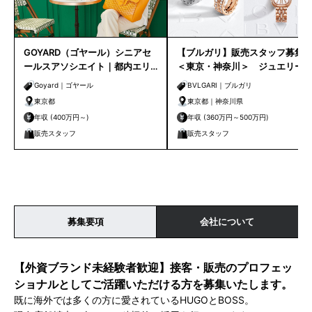
GOYARD（ゴヤール）シニアセ
【ブルガリ】販売スタッフ募集
ールスアソシエイト｜都内エリ
＜東京・神奈川＞ ジュエリー
ア
販売未経験OK！
Goyard｜ゴヤール
BVLGARI｜ブルガリ
東京都
東京都｜神奈川県
年収 (400万円～)
年収 (360万円～500万円)
販売スタッフ
販売スタッフ
募集要項
会社について
【外資ブランド未経験者歓迎】接客・販売のプロフェッ
ショナルとしてご活躍いただける方を募集いたします。
既に海外では多くの方に愛されているHUGOとBOSS。