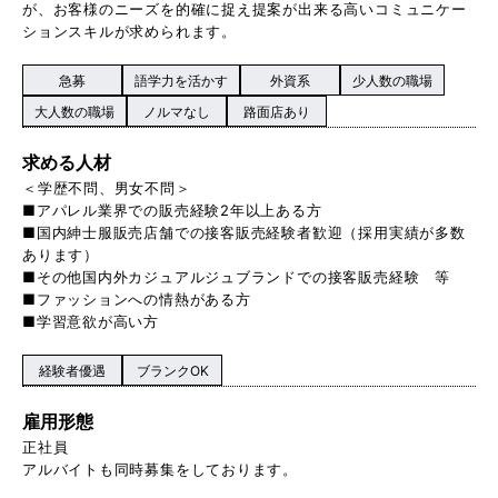
が、お客様のニーズを的確に捉え提案が出来る高いコミュニケー
ションスキルが求められます。
急募
語学力を活かす
外資系
少人数の職場
大人数の職場
ノルマなし
路面店あり
求める人材
＜学歴不問、男女不問＞
■アパレル業界での販売経験2年以上ある方
■国内紳士服販売店舗での接客販売経験者歓迎（採用実績が多数
あります）
■その他国内外カジュアルジュブランドでの接客販売経験 等
■ファッションへの情熱がある方
■学習意欲が高い方
経験者優遇
ブランクOK
雇用形態
正社員
アルバイトも同時募集をしております。