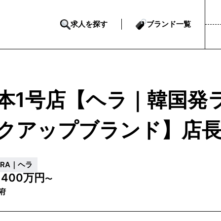
求人を探す
ブランド一覧
本1号店【ヘラ｜韓国発
クアップブランド】店
ERA｜ヘラ
400万円
収
〜
府