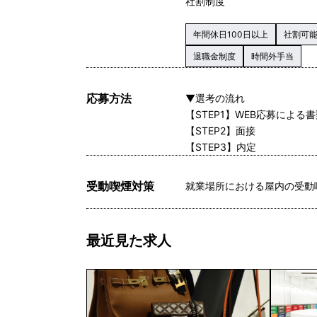
社割制度
年間休日100日以上
社割可
退職金制度
時間外手当
応募方法
▼選考の流れ
【STEP1】WEB応募による
【STEP2】面接
【STEP3】内定
受動喫煙対策
就業場所における屋内の受動
最近見た求人