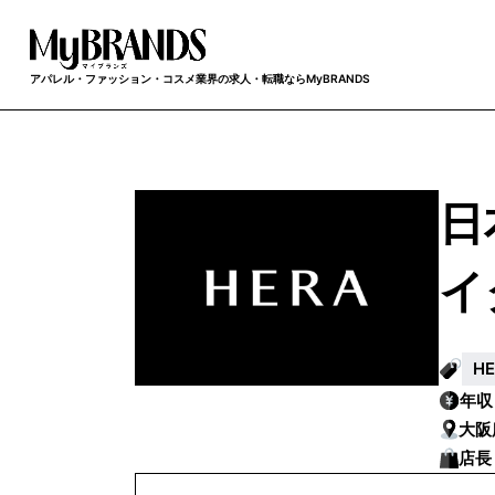
アパレル・ファッション・コスメ業界の求人・転職ならMyBRANDS
日
イ
H
年
大阪
店長