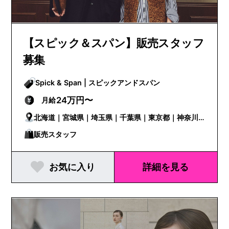
【スピック＆スパン】販売スタッフ
募集
Spick & Span | スピックアンドスパン
24万円〜
月給
北海道｜宮城県｜埼玉県｜千葉県｜東京都｜神奈川
県｜新潟県｜静岡県｜愛知県｜京都府｜大阪府｜兵
販売スタッフ
庫県｜岡山県｜広島県｜愛媛県｜福岡県｜熊本県
お気に入り
詳細を見る