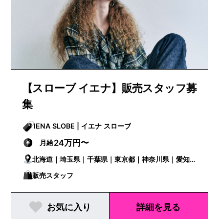
【スローブ イエナ】販売スタッフ募
集
IENA SLOBE | イエナ スローブ
24万円〜
月給
北海道｜埼玉県｜千葉県｜東京都｜神奈川県｜愛知
県｜京都府｜大阪府｜兵庫県｜広島県｜福岡県
販売スタッフ
お気に入り
詳細を見る