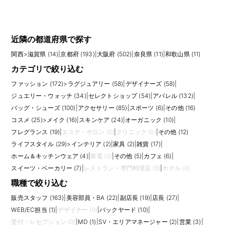
近隣の都道府県で探す
関西
>
滋賀県 (14)
|
京都府 (193)
|
大阪府 (502)
|
奈良県 (11)
|
和歌山県 (11)
カテゴリで絞り込む
ファッション (172)
>
ラグジュアリー (58)
|
デザイナーズ (58)
|
ジュエリー・ウォッチ (34)
|
セレクトショップ (54)
|
アパレル (132)
|
バッグ・シューズ (100)
|
アクセサリー (85)
|
スポーツ (6)
|
その他 (16)
コスメ (25)
>
メイク (16)
|
スキンケア (24)
|
オーガニック (10)
|
フレグランス (19)
|
エステ・サロン (0)
|
クリニック (0)
|
その他 (12)
ライフスタイル (29)
>
インテリア (2)
|
家具 (2)
|
雑貨 (17)
|
ホーム＆キッチンウェア (4)
|
家電 (0)
|
その他 (5)
|
カフェ (6)
|
スイーツ・ベーカリー (7)
|
レストラン・専門料理店 (0)
|
ホテル (0)
職種で絞り込む
販売スタッフ (163)
|
美容部員・BA (22)
|
副店長 (19)
|
店長 (27)
|
WEB/EC担当 (1)
|
デザイナー (0)
|
バックヤード (10)
|
受付・レセプション (0)
|
MD (1)
|
SV・エリアマネージャー (2)
|
営業 (3)
|