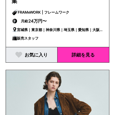
集
FRAMeWORK | フレームワーク
24万円〜
月給
宮城県｜東京都｜神奈川県｜埼玉県｜愛知県｜大阪
府｜京都府｜兵庫県｜広島県｜福岡県
販売スタッフ
お気に入り
詳細を見る