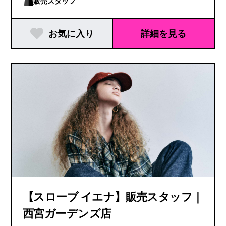
県｜京都府｜大阪府｜兵庫県｜広島県｜福岡県｜熊
販売スタッフ
本県
お気に入り
詳細を見る
【スローブ イエナ】販売スタッフ｜
西宮ガーデンズ店