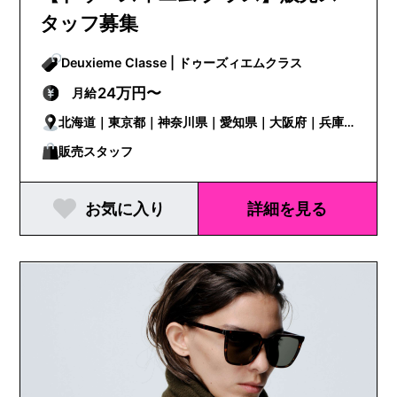
タッフ募集
Deuxieme Classe | ドゥーズィエムクラス
24万円〜
月給
北海道｜東京都｜神奈川県｜愛知県｜大阪府｜兵庫
県｜福岡県
販売スタッフ
お気に入り
詳細を見る