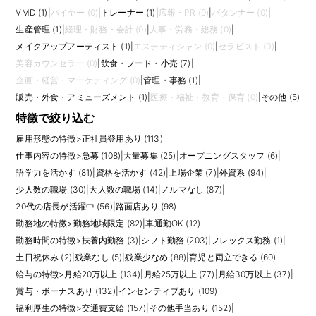
VMD (1)
|
バイヤー (0)
|
トレーナー (1)
|
広報・PR (0)
|
パタンナー (0)
|
生産管理 (1)
|
経理・財務・会計 (0)
|
人事・労務・総務 (0)
|
メイクアップアーティスト (1)
|
エステティシャン (0)
|
セラピスト (0)
|
美容カウンセラー (0)
|
飲食・フード・小売 (7)
|
企画・経営・マーケティング (0)
|
管理・事務 (1)
|
販売・外食・アミューズメント (1)
|
医療・福祉・教育・保育 (0)
|
その他 (5)
特徴で絞り込む
雇用形態の特徴
>
正社員登用あり (113)
仕事内容の特徴
>
急募 (108)
|
大量募集 (25)
|
オープニングスタッフ (6)
|
語学力を活かす (81)
|
資格を活かす (42)
|
上場企業 (7)
|
外資系 (94)
|
少人数の職場 (30)
|
大人数の職場 (14)
|
ノルマなし (87)
|
20代の店長が活躍中 (56)
|
路面店あり (98)
勤務地の特徴
>
勤務地域限定 (82)
|
車通勤OK (12)
勤務時間の特徴
>
扶養内勤務 (3)
|
シフト勤務 (203)
|
フレックス勤務 (1)
|
土日祝休み (2)
|
残業なし (5)
|
残業少なめ (88)
|
育児と両立できる (60)
給与の特徴
>
月給20万以上 (134)
|
月給25万以上 (77)
|
月給30万以上 (37)
|
賞与・ボーナスあり (132)
|
インセンティブあり (109)
福利厚生の特徴
>
交通費支給 (157)
|
その他手当あり (152)
|